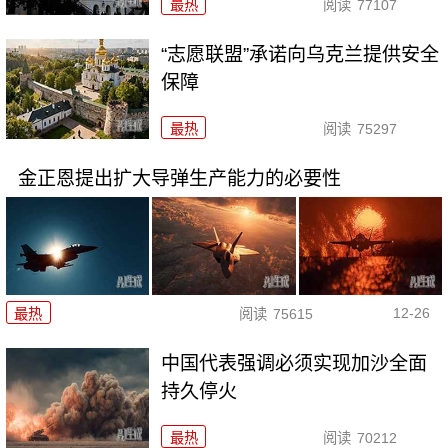
最热
阅读
77107
“志愿联盟”承诺向乌克兰提供安全
保障
最热
阅读
75297
金正恩提出扩大导弹生产能力的必要性
12-26
最热
阅读
75615
中国代表强调必须实现加沙全面
持久停火
最热
阅读
70212