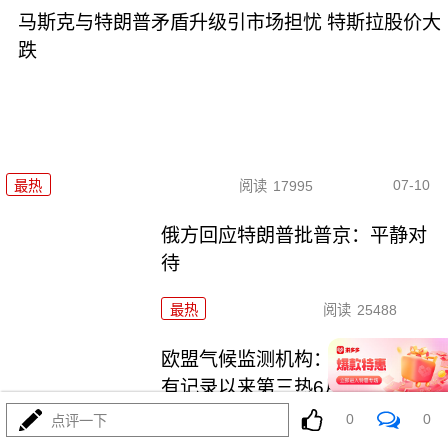
马斯克与特朗普矛盾升级引市场担忧 特斯拉股价大
跌
07-10
最热
阅读
17995
俄方回应特朗普批普京：平静对
待
最热
阅读
25488
欧盟气候监测机构：全球经历了
有记录以来第三热6月
0
0
点评一下
最热
阅读
18392