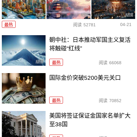
04-21
最热
阅读
52781
朝中社：日本推动军国主义复活
将触碰“红线”
最热
阅读
66068
国际金价突破5200美元关口
最热
阅读
70852
美国将签证保证金国家名单扩大
至38国