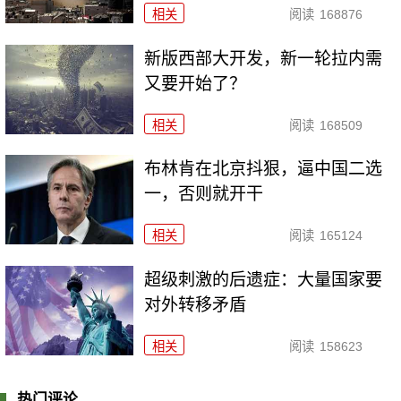
相关
阅读
168876
新版西部大开发，新一轮拉内需
又要开始了？
相关
阅读
168509
布林肯在北京抖狠，逼中国二选
一，否则就开干
相关
阅读
165124
超级刺激的后遗症：大量国家要
对外转移矛盾
相关
阅读
158623
热门评论