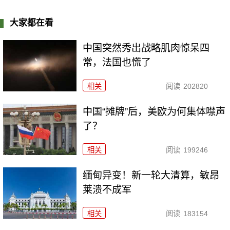
大家都在看
中国突然秀出战略肌肉惊呆四
常，法国也慌了
相关
阅读
202820
中国“摊牌”后，美欧为何集体噤声
了？
相关
阅读
199246
缅甸异变！新一轮大清算，敏昂
莱溃不成军
相关
阅读
183154