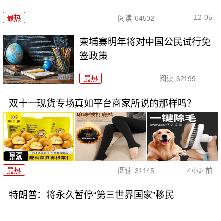
12-05
最热
阅读
64502
柬埔寨明年将对中国公民试行免
签政策
最热
阅读
62199
双十一现货专场真如平台商家所说的那样吗？
最热
阅读
31145
4小时前
特朗普：将永久暂停“第三世界国家”移民