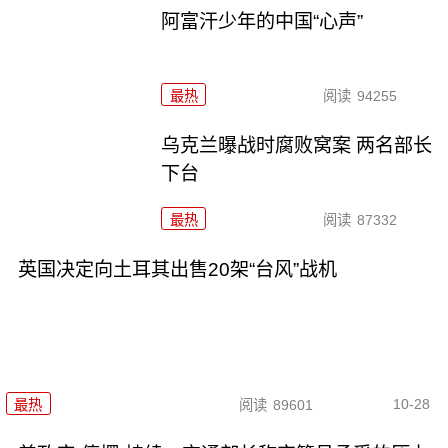
阿富汗少年的中国“心声”
最热
阅读
94255
乌克兰曝战时腐败窝案 两名部长
下台
最热
阅读
87332
英国决定向土耳其出售20架“台风”战机
10-28
最热
阅读
89601