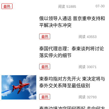
07-30
最热
阅读
51885
俄以领导人通话 普京重申支持和
平解决中东冲突
最热
阅读
43553
泰国代理总理：泰柬谈判将讨论
落实停火的细节
最热
阅读
33071
柬泰均指对方先开火 柬决定将与
泰外交关系降至最低级别
最热
阅读
32793
泰柬边境冲突因何而起 走向何方