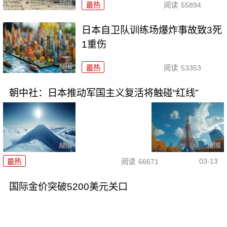
最热
阅读
55894
日本自卫队训练场爆炸事故致3死
1重伤
最热
阅读
53353
朝中社：日本推动军国主义复活将触碰“红线”
03-13
最热
阅读
66671
国际金价突破5200美元关口