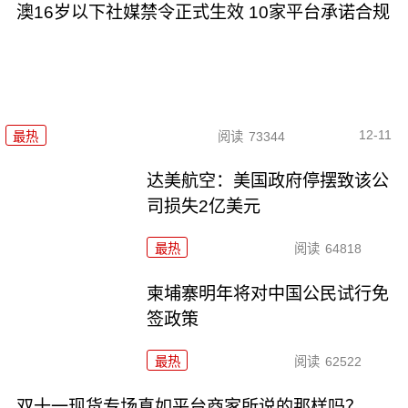
澳16岁以下社媒禁令正式生效 10家平台承诺合规
12-11
最热
阅读
73344
达美航空：美国政府停摆致该公
司损失2亿美元
最热
阅读
64818
柬埔寨明年将对中国公民试行免
签政策
最热
阅读
62522
双十一现货专场真如平台商家所说的那样吗？