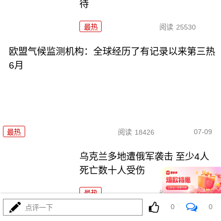
待
最热
阅读
25530
欧盟气候监测机构：全球经历了有记录以来第三热
6月
07-09
最热
阅读
18426
乌克兰多地遭俄军袭击 至少4人
死亡数十人受伤
最热
阅读
17975
0
0
点评一下
俄“进步MS-31”货运飞船与国际空间站对接