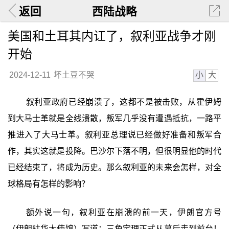
返回
西陆战略
美国和土耳其内讧了，叙利亚战争才刚
开始
小
大
2024-12-11
坏土豆不哭
叙利亚政府已经崩溃了，这都不是被击败，从霍伊姆
到大马士革就是全线溃散，叛军几乎没有遭遇抵抗，一路平
推进入了大马士革。叙利亚总理说已经做好准备和叛军合
作，其实这就是投降。巴沙尔下落不明，但很明显他的时代
已经结束了，将成为历史。那么叙利亚的未来会怎样，对全
球格局有怎样的影响？
额外说一句，叙利亚在崩溃的前一天，伊朗官方号
（伊朗驻华大使馆）写道：三角定理正式从幕后走到前台！