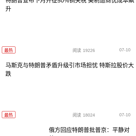
特朗普宣布下月开征50%铜关税 美制造商忧成本飙
升
07-10
最热
阅读
19226
马斯克与特朗普矛盾升级引市场担忧 特斯拉股价大
跌
07-10
最热
阅读
18024
俄方回应特朗普批普京：平静对