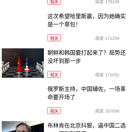
相关
阅读
179149
这次希望哈里斯赢，因为她确实
是一个草包！
相关
阅读
171259
朝鲜和韩国要打起来了？局势还
没坏到那一步
相关
阅读
171031
俄罗斯主持，中国辅佐，一场革
命要开场了
相关
阅读
167599
布林肯在北京抖狠，逼中国二选