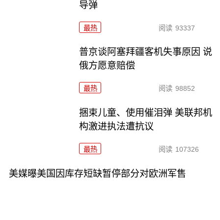
导弹
最热
阅读
93337
普京谈阿塞拜疆客机失事原因 说
俄方愿意赔偿
最热
阅读
98852
捆束儿童、使用催泪弹 美联邦机
构激进执法遭抗议
最热
阅读
107326
美媒曝美国因库存短缺暂停部分对欧洲军售