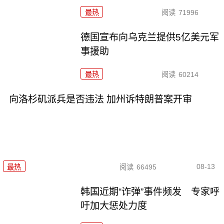
最热
阅读
71996
德国宣布向乌克兰提供5亿美元军
事援助
最热
阅读
60214
向洛杉矶派兵是否违法 加州诉特朗普案开审
08-13
最热
阅读
66495
韩国近期“诈弹”事件频发 专家呼
吁加大惩处力度