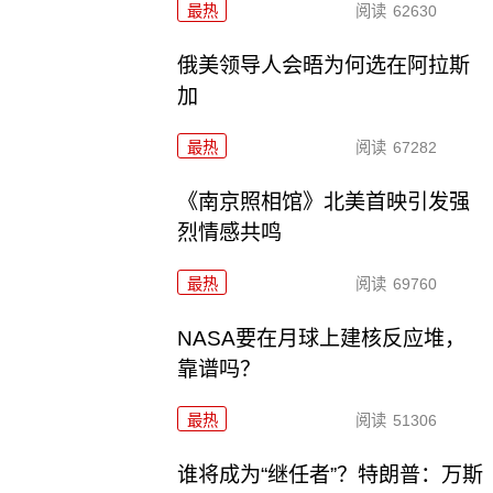
最热
阅读
62630
俄美领导人会晤为何选在阿拉斯
加
最热
阅读
67282
《南京照相馆》北美首映引发强
烈情感共鸣
最热
阅读
69760
NASA要在月球上建核反应堆，
靠谱吗？
最热
阅读
51306
谁将成为“继任者”？特朗普：万斯