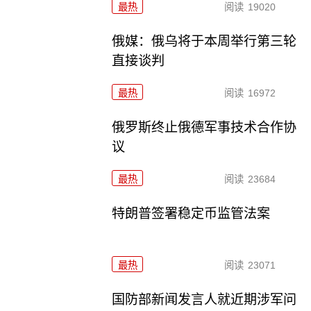
最热
阅读
19020
俄媒：俄乌将于本周举行第三轮
直接谈判
最热
阅读
16972
俄罗斯终止俄德军事技术合作协
议
最热
阅读
23684
特朗普签署稳定币监管法案
最热
阅读
23071
国防部新闻发言人就近期涉军问