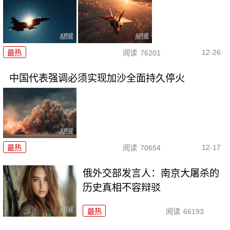
12-26
最热
阅读
76201
中国代表强调必须实现加沙全面持久停火
12-17
最热
阅读
70654
俄外交部发言人：南京大屠杀的
历史真相不容辩驳
最热
阅读
66193