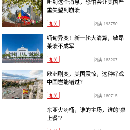
听到这个消息，恐怕会让美国严
重失望到崩溃
相关
阅读
193750
缅甸异变！新一轮大清算，敏昂
莱溃不成军
相关
阅读
183207
欧洲剧变，美国震惊，这种好戏
中国岂能错过？
相关
阅读
180715
东亚火药桶，谁的主场，谁的“桌
上餐”？