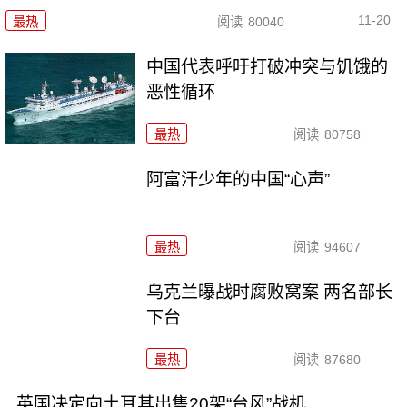
11-20
最热
阅读
80040
中国代表呼吁打破冲突与饥饿的
恶性循环
最热
阅读
80758
阿富汗少年的中国“心声”
最热
阅读
94607
乌克兰曝战时腐败窝案 两名部长
下台
最热
阅读
87680
英国决定向土耳其出售20架“台风”战机