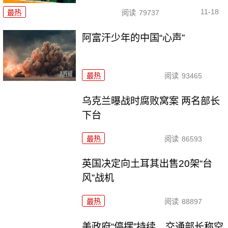
11-18
最热
阅读
79737
阿富汗少年的中国“心声”
最热
阅读
93465
乌克兰曝战时腐败窝案 两名部长
下台
最热
阅读
86593
英国决定向土耳其出售20架“台
风”战机
最热
阅读
88897
美政府“停摆”持续 交通部长称空