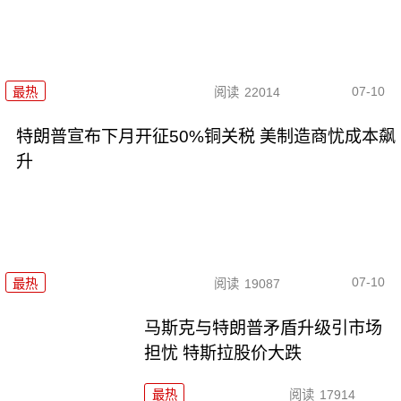
07-10
最热
阅读
22014
特朗普宣布下月开征50%铜关税 美制造商忧成本飙
升
07-10
最热
阅读
19087
马斯克与特朗普矛盾升级引市场
担忧 特斯拉股价大跌
最热
阅读
17914