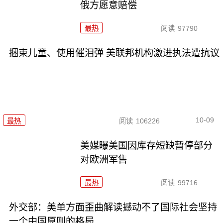
俄方愿意赔偿
最热
阅读
97790
捆束儿童、使用催泪弹 美联邦机构激进执法遭抗议
10-09
最热
阅读
106226
美媒曝美国因库存短缺暂停部分
对欧洲军售
最热
阅读
99716
外交部：美单方面歪曲解读撼动不了国际社会坚持
一个中国原则的格局