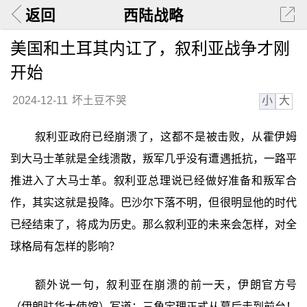
返回
西陆战略
美国和土耳其内讧了，叙利亚战争才刚
开始
小
大
2024-12-11
坏土豆不哭
叙利亚政府已经崩溃了，这都不是被击败，从霍伊姆
到大马士革就是全线溃散，叛军几乎没有遭遇抵抗，一路平
推进入了大马士革。叙利亚总理说已经做好准备和叛军合
作，其实这就是投降。巴沙尔下落不明，但很明显他的时代
已经结束了，将成为历史。那么叙利亚的未来会怎样，对全
球格局有怎样的影响？
额外说一句，叙利亚在崩溃的前一天，伊朗官方号
（伊朗驻华大使馆）写道：三角定理正式从幕后走到前台！