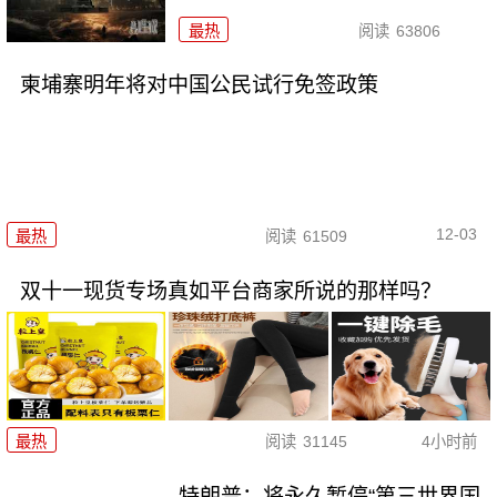
最热
阅读
63806
柬埔寨明年将对中国公民试行免签政策
12-03
最热
阅读
61509
双十一现货专场真如平台商家所说的那样吗？
最热
阅读
31145
4小时前
特朗普：将永久暂停“第三世界国