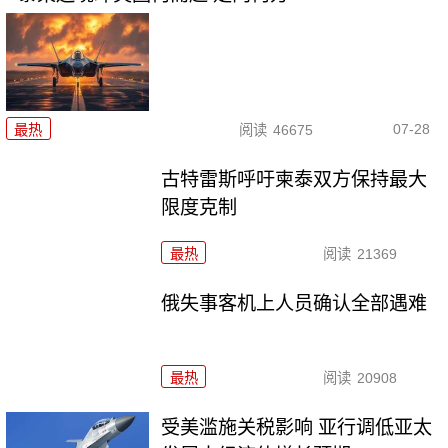
07-28
最热
阅读
46675
古特雷斯呼吁柬泰双方保持最大
限度克制
最热
阅读
21369
俄失事客机上人员确认全部遇难
最热
阅读
20908
受美滥施关税影响 亚行调低亚太