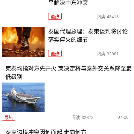
平解决中东冲突
最热
阅读
43413
泰国代理总理：泰柬谈判将讨论
落实停火的细节
最热
阅读
32961
柬泰均指对方先开火 柬决定将与泰外交关系降至最
低级别
07-28
最热
阅读
32678
泰柬边境冲突因何而起 走向何方