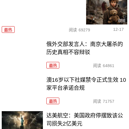
12-17
最热
阅读
69279
俄外交部发言人：南京大屠杀的
历史真相不容辩驳
最热
阅读
64861
澳16岁以下社媒禁令正式生效 10
家平台承诺合规
最热
阅读
71757
达美航空：美国政府停摆致该公
司损失2亿美元