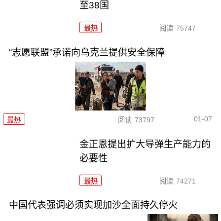
至38国
最热
阅读
75747
“志愿联盟”承诺向乌克兰提供安全保障
01-07
最热
阅读
73797
金正恩提出扩大导弹生产能力的
必要性
最热
阅读
74271
中国代表强调必须实现加沙全面持久停火