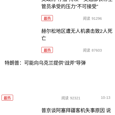
管员承受的压力“不可接受”
最热
阅读
91296
赫尔松地区遭无人机袭击致2人死
亡
最热
阅读
87603
特朗普：可能向乌克兰提供“战斧”导弹
10-13
最热
阅读
92321
普京谈阿塞拜疆客机失事原因 说