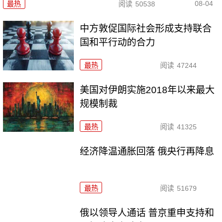
08-04
最热
阅读
50538
中方敦促国际社会形成支持联合
国和平行动的合力
最热
阅读
47244
美国对伊朗实施2018年以来最大
规模制裁
最热
阅读
41325
经济降温通胀回落 俄央行再降息
最热
阅读
51679
俄以领导人通话 普京重申支持和