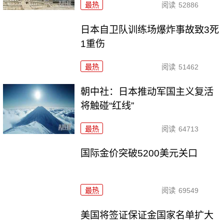
最热
阅读
52886
日本自卫队训练场爆炸事故致3死
1重伤
最热
阅读
51462
朝中社：日本推动军国主义复活
将触碰“红线”
最热
阅读
64713
国际金价突破5200美元关口
最热
阅读
69549
美国将签证保证金国家名单扩大