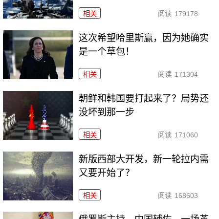
相关
阅读
179178
这次希望哈里斯赢，因为她确实
是一个草包！
相关
阅读
171304
朝鲜和韩国要打起来了？局势还
没坏到那一步
相关
阅读
171060
新版西部大开发，新一轮拉内需
又要开始了？
相关
阅读
168603