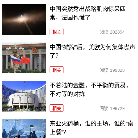
中国突然秀出战略肌肉惊呆四
常，法国也慌了
相关
阅读
202894
中国“摊牌”后，美欧为何集体噤声
了？
相关
阅读
199328
不着陆的金融，不平衡的贸易，
不对等的对抗
相关
阅读
196729
东亚火药桶，谁的主场，谁的“桌
上餐”？