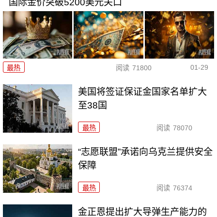
国际金价突破5200美元关口
01-29
最热
阅读
71800
美国将签证保证金国家名单扩大
至38国
最热
阅读
78070
“志愿联盟”承诺向乌克兰提供安全
保障
最热
阅读
76374
金正恩提出扩大导弹生产能力的