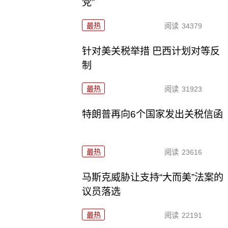
党”
最热
阅读
34379
针对美关税举措 巴西计划对等反
制
最热
阅读
31923
特朗普再向6个国家发出关税信函
最热
阅读
23616
马斯克威胁让支持“大而美”法案的
议员落选
最热
阅读
22191