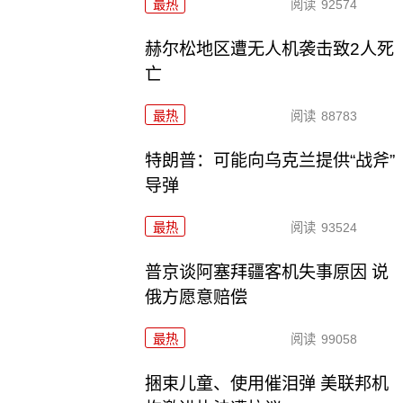
最热
阅读
92574
赫尔松地区遭无人机袭击致2人死
亡
最热
阅读
88783
特朗普：可能向乌克兰提供“战斧”
导弹
最热
阅读
93524
普京谈阿塞拜疆客机失事原因 说
俄方愿意赔偿
最热
阅读
99058
捆束儿童、使用催泪弹 美联邦机