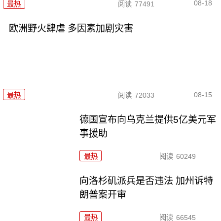
08-18
最热
阅读
77491
欧洲野火肆虐 多因素加剧灾害
08-15
最热
阅读
72033
德国宣布向乌克兰提供5亿美元军
事援助
最热
阅读
60249
向洛杉矶派兵是否违法 加州诉特
朗普案开审
最热
阅读
66545