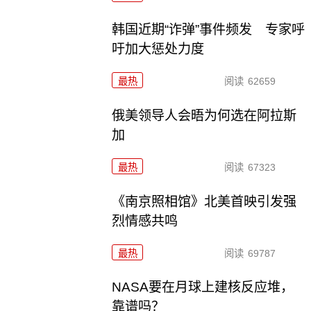
韩国近期“诈弹”事件频发 专家呼
吁加大惩处力度
最热
阅读
62659
俄美领导人会晤为何选在阿拉斯
加
最热
阅读
67323
《南京照相馆》北美首映引发强
烈情感共鸣
最热
阅读
69787
NASA要在月球上建核反应堆，
靠谱吗？