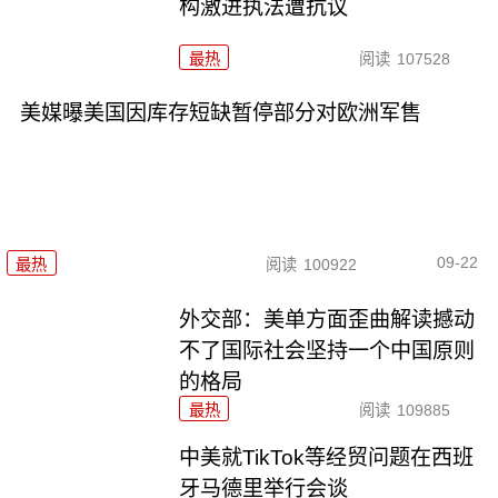
构激进执法遭抗议
最热
阅读
107528
美媒曝美国因库存短缺暂停部分对欧洲军售
09-22
最热
阅读
100922
外交部：美单方面歪曲解读撼动
不了国际社会坚持一个中国原则
的格局
最热
阅读
109885
中美就TikTok等经贸问题在西班
牙马德里举行会谈