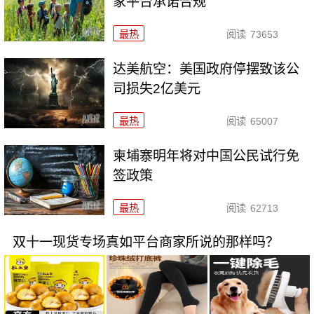
家平台承诺合规
最热
阅读
73653
达美航空：美国政府停摆致该公
司损失2亿美元
最热
阅读
65007
柬埔寨明年将对中国公民试行免
签政策
最热
阅读
62713
双十一现货专场真如平台商家所说的那样吗？