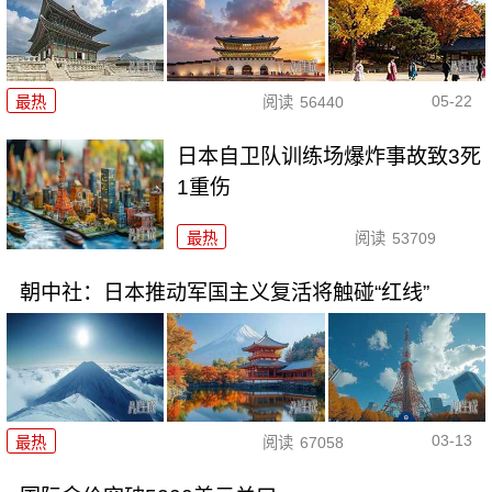
05-22
最热
阅读
56440
日本自卫队训练场爆炸事故致3死
1重伤
最热
阅读
53709
朝中社：日本推动军国主义复活将触碰“红线”
03-13
最热
阅读
67058