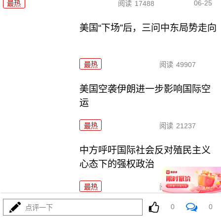
06-25
最热
阅读
17488
美国“下场”后，三问中东局势走向
最热
阅读
49907
美国空袭伊朗进一步影响国际空
运
最热
阅读
21237
中方呼吁国际社会反对殖民主义
心态下的强权政治
最热
阅读
18758
0
0
点评一下
乌首都基辅遭空袭 死亡人数升至