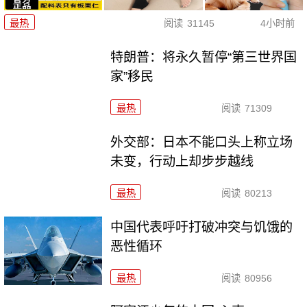
最热
阅读
31145
4小时前
特朗普：将永久暂停“第三世界国
家”移民
最热
阅读
71309
外交部：日本不能口头上称立场
未变，行动上却步步越线
最热
阅读
80213
中国代表呼吁打破冲突与饥饿的
恶性循环
最热
阅读
80956