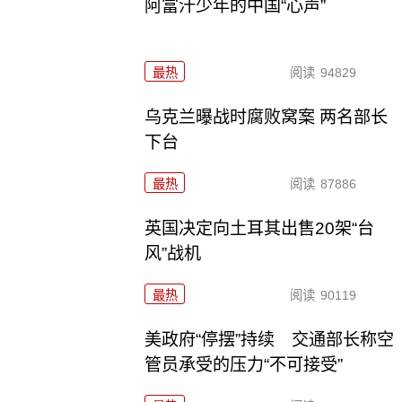
阿富汗少年的中国“心声”
最热
阅读
94829
乌克兰曝战时腐败窝案 两名部长
下台
最热
阅读
87886
英国决定向土耳其出售20架“台
风”战机
最热
阅读
90119
美政府“停摆”持续 交通部长称空
管员承受的压力“不可接受”