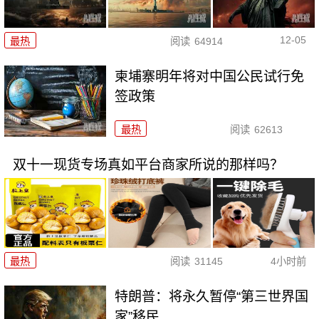
12-05
最热
阅读
64914
柬埔寨明年将对中国公民试行免
签政策
最热
阅读
62613
双十一现货专场真如平台商家所说的那样吗？
最热
阅读
31145
4小时前
特朗普：将永久暂停“第三世界国
家”移民