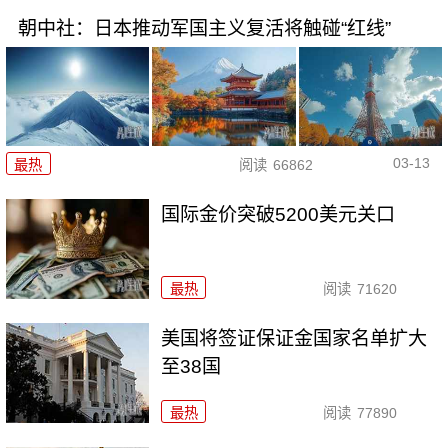
朝中社：日本推动军国主义复活将触碰“红线”
03-13
最热
阅读
66862
国际金价突破5200美元关口
最热
阅读
71620
美国将签证保证金国家名单扩大
至38国
最热
阅读
77890