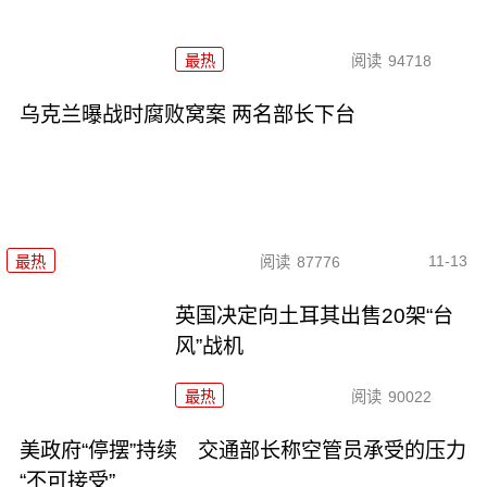
最热
阅读
94718
乌克兰曝战时腐败窝案 两名部长下台
11-13
最热
阅读
87776
英国决定向土耳其出售20架“台
风”战机
最热
阅读
90022
美政府“停摆”持续 交通部长称空管员承受的压力
“不可接受”