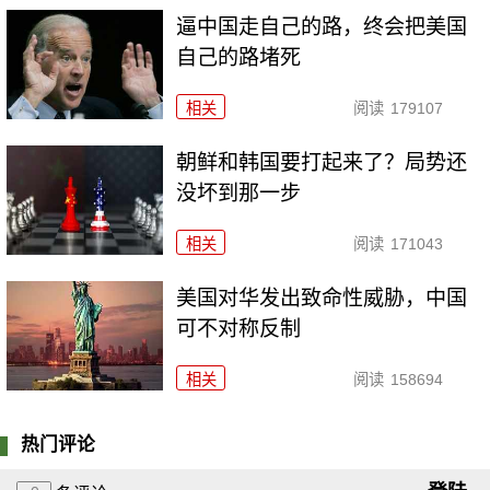
逼中国走自己的路，终会把美国
自己的路堵死
相关
阅读
179107
朝鲜和韩国要打起来了？局势还
没坏到那一步
相关
阅读
171043
美国对华发出致命性威胁，中国
可不对称反制
相关
阅读
158694
热门评论