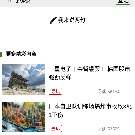
登陆
0
条评论
我来说两句
更多精彩内容
三星电子工会暂缓罢工 韩国股市
强劲反弹
最热
阅读
56154
日本自卫队训练场爆炸事故致3死
1重伤
最热
阅读
53526