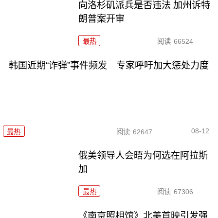
向洛杉矶派兵是否违法 加州诉特
朗普案开审
最热
阅读
66524
韩国近期“诈弹”事件频发 专家呼吁加大惩处力度
08-12
最热
阅读
62647
俄美领导人会晤为何选在阿拉斯
加
最热
阅读
67306
《南京照相馆》北美首映引发强