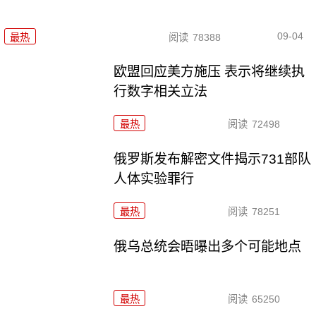
09-04
最热
阅读
78388
欧盟回应美方施压 表示将继续执
行数字相关立法
最热
阅读
72498
俄罗斯发布解密文件揭示731部队
人体实验罪行
最热
阅读
78251
俄乌总统会晤曝出多个可能地点
最热
阅读
65250