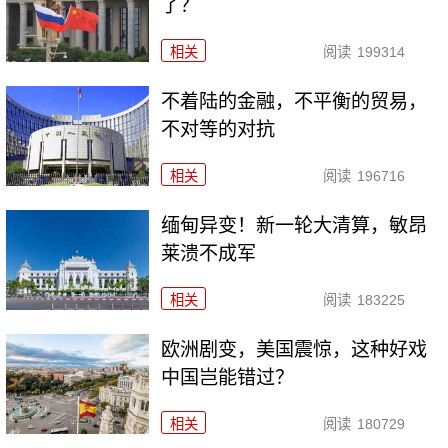
了？
相关
阅读
199314
不着陆的金融，不平衡的贸易，
不对等的对抗
相关
阅读
196716
缅甸异变！新一轮大清算，敏昂
莱溃不成军
相关
阅读
183225
欧洲剧变，美国震惊，这种好戏
中国岂能错过？
相关
阅读
180729