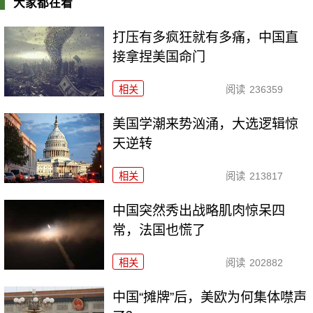
大家都在看
打压有多疯狂就有多痛，中国直
接拿捏美国命门
相关
阅读
236359
美国学潮来势汹涌，大选逻辑惊
天逆转
相关
阅读
213817
中国突然秀出战略肌肉惊呆四
常，法国也慌了
相关
阅读
202882
中国“摊牌”后，美欧为何集体噤声