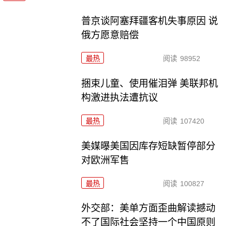
普京谈阿塞拜疆客机失事原因 说
俄方愿意赔偿
最热
阅读
98952
捆束儿童、使用催泪弹 美联邦机
构激进执法遭抗议
最热
阅读
107420
美媒曝美国因库存短缺暂停部分
对欧洲军售
最热
阅读
100827
外交部：美单方面歪曲解读撼动
不了国际社会坚持一个中国原则