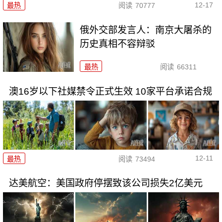
12-17
最热
阅读
70777
俄外交部发言人：南京大屠杀的
历史真相不容辩驳
最热
阅读
66311
澳16岁以下社媒禁令正式生效 10家平台承诺合规
12-11
最热
阅读
73494
达美航空：美国政府停摆致该公司损失2亿美元