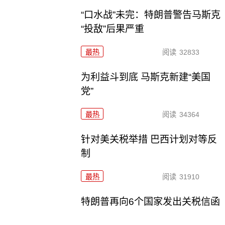
“口水战”未完：特朗普警告马斯克
“投敌”后果严重
最热
阅读
32833
为利益斗到底 马斯克新建“美国
党”
最热
阅读
34364
针对美关税举措 巴西计划对等反
制
最热
阅读
31910
特朗普再向6个国家发出关税信函