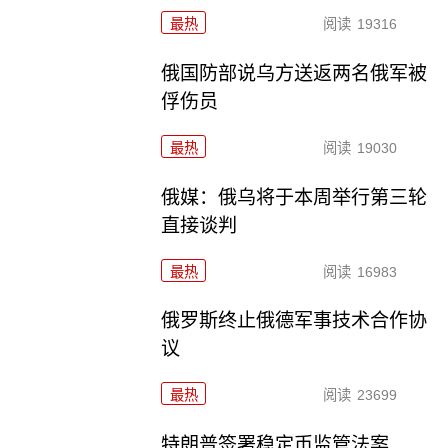
最热
阅读
19316
俄国防部说乌方送返两名俄军被
俘伤员
最热
阅读
19030
俄媒：俄乌将于本周举行第三轮
直接谈判
最热
阅读
16983
俄罗斯终止俄德军事技术合作协
议
最热
阅读
23699
特朗普签署稳定币监管法案