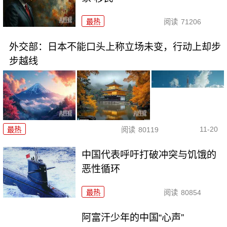
最热
阅读
71206
外交部：日本不能口头上称立场未变，行动上却步
步越线
11-20
最热
阅读
80119
中国代表呼吁打破冲突与饥饿的
恶性循环
最热
阅读
80854
阿富汗少年的中国“心声”