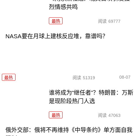
烈情感共鸣
最热
阅读
69777
NASA要在月球上建核反应堆，靠谱吗？
08-07
最热
阅读
51319
谁将成为“继任者”？特朗普：万斯
是现阶段热门人选
最热
阅读
47063
俄外交部：俄将不再维持《中导条约》单方面自我