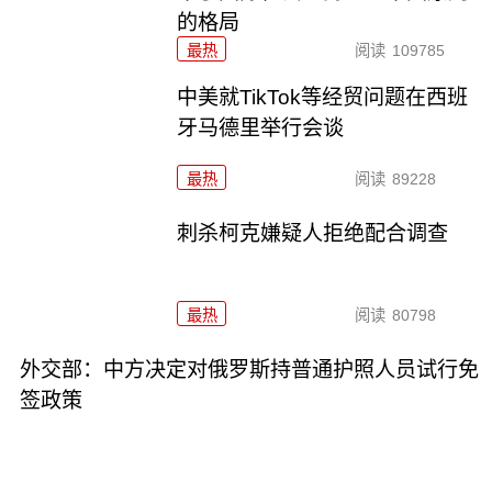
的格局
最热
阅读
109785
中美就TikTok等经贸问题在西班
牙马德里举行会谈
最热
阅读
89228
刺杀柯克嫌疑人拒绝配合调查
最热
阅读
80798
外交部：中方决定对俄罗斯持普通护照人员试行免
签政策