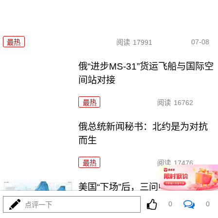
07-08
最热
阅读
17991
俄“进步MS-31”货运飞船与国际空
间站对接
最热
阅读
16762
俄总统新闻秘书：北约是为对抗
而生
最热
阅读
17476
美国“下场”后，三问中东局势走向
0
0
点评一下