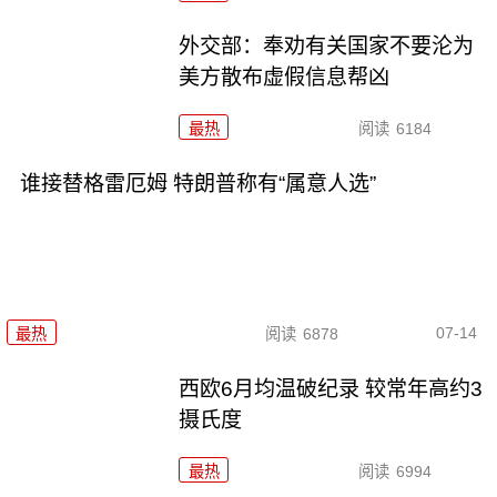
外交部：奉劝有关国家不要沦为
美方散布虚假信息帮凶
最热
阅读
6184
谁接替格雷厄姆 特朗普称有“属意人选”
07-14
最热
阅读
6878
西欧6月均温破纪录 较常年高约3
摄氏度
最热
阅读
6994