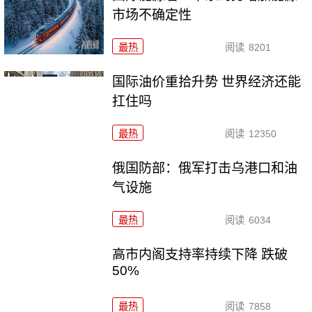
市场不确定性
最热
阅读
8201
国际油价重拾升势 世界经济还能
扛住吗
最热
阅读
12350
俄国防部：俄军打击乌港口和油
气设施
最热
阅读
6034
高市内阁支持率持续下降 跌破
50%
最热
阅读
7858