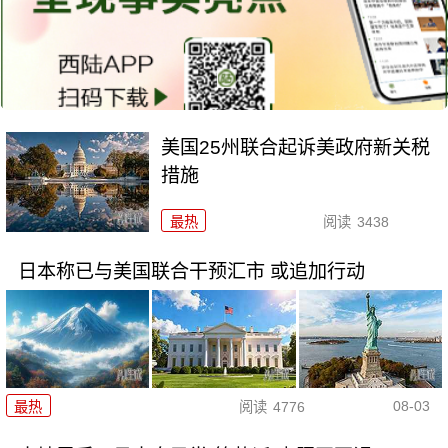
美国25州联合起诉美政府新关税
措施
最热
阅读
3438
日本称已与美国联合干预汇市 或追加行动
08-03
最热
阅读
4776