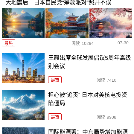
大地震后 日本自民党“筹款派对”照开不误
07-30
最热
阅读
10264
王毅出席全球发展倡议5周年高级
别会议
最热
阅读
7410
担心被“追责” 日本对美核电投资
陷僵局
最热
阅读
9908
国际能源署：中东局势增加能源