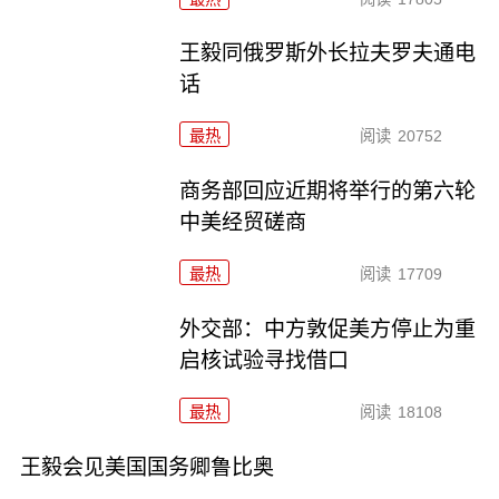
王毅同俄罗斯外长拉夫罗夫通电
话
最热
阅读
20752
商务部回应近期将举行的第六轮
中美经贸磋商
最热
阅读
17709
外交部：中方敦促美方停止为重
启核试验寻找借口
最热
阅读
18108
王毅会见美国国务卿鲁比奥