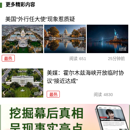
更多精彩内容
美国“外行任大使”现象惹质疑
最热
阅读
651
25分钟前
美媒：霍尔木兹海峡开放临时协
议“接近达成”
最热
阅读
4830