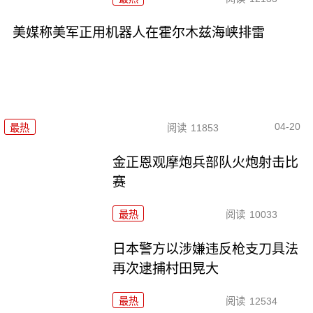
美媒称美军正用机器人在霍尔木兹海峡排雷
04-20
最热
阅读
11853
金正恩观摩炮兵部队火炮射击比
赛
最热
阅读
10033
日本警方以涉嫌违反枪支刀具法
再次逮捕村田晃大
最热
阅读
12534