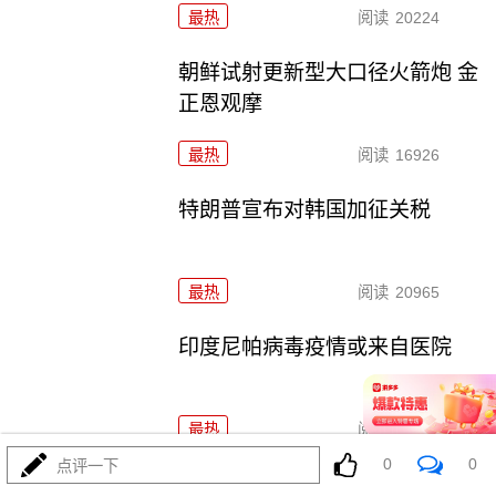
最热
阅读
20224
朝鲜试射更新型大口径火箭炮 金
正恩观摩
最热
阅读
16926
特朗普宣布对韩国加征关税
最热
阅读
20965
印度尼帕病毒疫情或来自医院
最热
阅读
23215
0
0
点评一下
中方重申：日本根本没有资格要