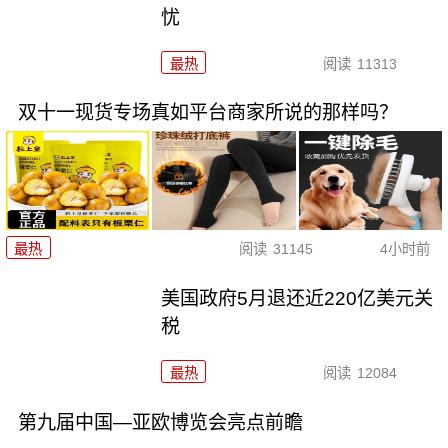
忧
最热
阅读
11313
双十一现货专场真如平台商家所说的那样吗？
最热
阅读
31145
4小时前
美国政府5月退还近220亿美元关
税
最热
阅读
12084
第九届中国—亚欧博览会亮点前瞻