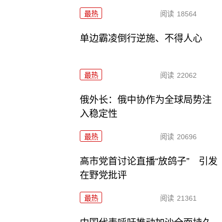
最热
阅读
18564
单边霸凌倒行逆施、不得人心
最热
阅读
22062
俄外长：俄中协作为全球局势注
入稳定性
最热
阅读
20696
高市党首讨论直播“放鸽子” 引发
在野党批评
最热
阅读
21361