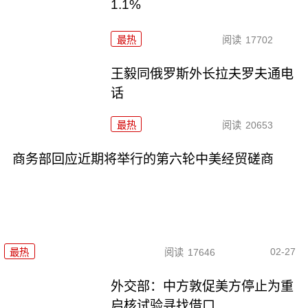
1.1%
最热
阅读
17702
王毅同俄罗斯外长拉夫罗夫通电
话
最热
阅读
20653
商务部回应近期将举行的第六轮中美经贸磋商
02-27
最热
阅读
17646
外交部：中方敦促美方停止为重
启核试验寻找借口