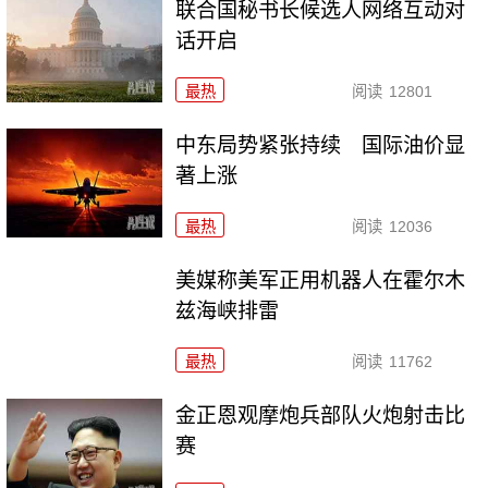
联合国秘书长候选人网络互动对
话开启
最热
阅读
12801
中东局势紧张持续 国际油价显
著上涨
最热
阅读
12036
美媒称美军正用机器人在霍尔木
兹海峡排雷
最热
阅读
11762
金正恩观摩炮兵部队火炮射击比
赛