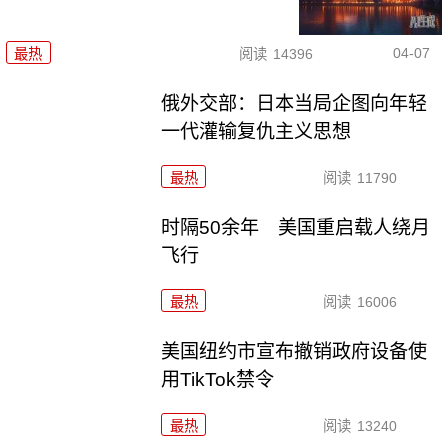
04-07
最热
阅读
14396
俄外交部：日本当局企图向年轻
一代灌输复仇主义思想
最热
阅读
11790
时隔50余年 美国重启载人绕月
飞行
最热
阅读
16006
美国纽约市宣布撤销政府设备使
用TikTok禁令
最热
阅读
13240