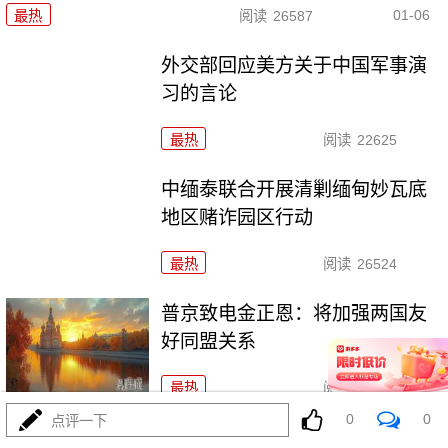
01-06
最热
阅读
26587
外交部回应美方关于中国军事演
习的言论
最热
阅读
22625
中缅泰联合开展清剿缅甸妙瓦底
地区赌诈园区行动
最热
阅读
26524
普京致电金正恩：将加强两国友
好同盟关系
最热
阅读
24732
0
0
点评一下
国际黄金期货价格突破每盎司4500美元