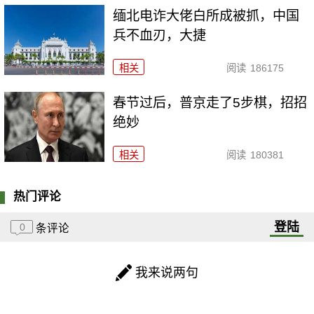
缅北电诈大佬白所成被抓，中国
兵不血刃，大捷
相关
阅读
186175
春节过后，普京走了5步棋，招招
绝妙
相关
阅读
180381
热门评论
登陆
0
条评论
我来说两句