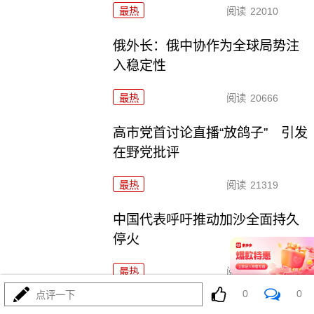
最热
阅读
22010
俄外长：俄中协作为全球局势注
入稳定性
最热
阅读
20666
高市党首讨论直播“放鸽子” 引发
在野党批评
最热
阅读
21319
中国代表呼吁推动加沙全面持久
停火
最热
阅读
20086
0
0
点评一下
朝鲜试射更新型大口径火箭炮 金