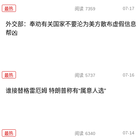
07-17
最热
阅读
7359
外交部：奉劝有关国家不要沦为美方散布虚假信息
帮凶
07-16
最热
阅读
5737
谁接替格雷厄姆 特朗普称有“属意人选”
07-14
最热
阅读
6340