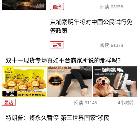
最热
阅读
63658
柬埔寨明年将对中国公民试行免
签政策
最热
阅读
61378
双十一现货专场真如平台商家所说的那样吗？
最热
阅读
31145
4小时前
特朗普：将永久暂停“第三世界国家”移民