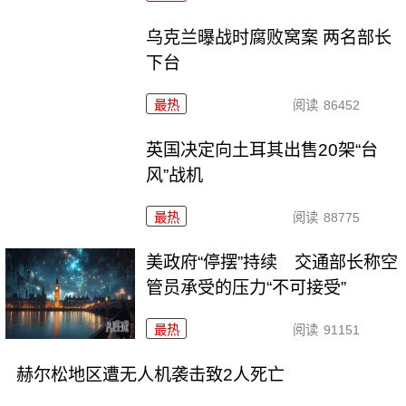
乌克兰曝战时腐败窝案 两名部长
下台
最热
阅读
86452
英国决定向土耳其出售20架“台
风”战机
最热
阅读
88775
美政府“停摆”持续 交通部长称空
管员承受的压力“不可接受”
最热
阅读
91151
赫尔松地区遭无人机袭击致2人死亡