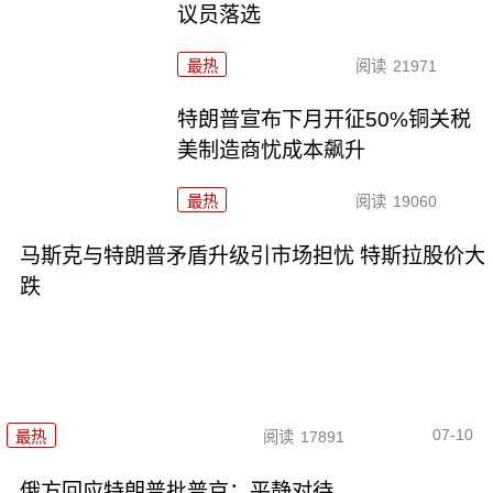
议员落选
最热
阅读
21971
特朗普宣布下月开征50%铜关税
美制造商忧成本飙升
最热
阅读
19060
马斯克与特朗普矛盾升级引市场担忧 特斯拉股价大
跌
07-10
最热
阅读
17891
俄方回应特朗普批普京：平静对待