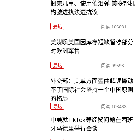
捆束儿童、使用催泪弹 美联邦机
构激进执法遭抗议
最热
阅读
106081
美媒曝美国因库存短缺暂停部分
对欧洲军售
最热
阅读
99593
外交部：美单方面歪曲解读撼动
不了国际社会坚持一个中国原则
的格局
最热
阅读
108463
中美就TikTok等经贸问题在西班
牙马德里举行会谈