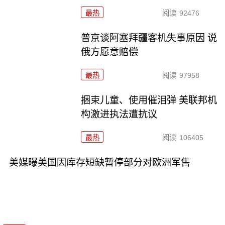
最热
阅读
92476
普京谈阿塞拜疆客机失事原因 说
俄方愿意赔偿
最热
阅读
97958
捆束儿童、使用催泪弹 美联邦机
构激进执法遭抗议
最热
阅读
106405
美媒曝美国因库存短缺暂停部分对欧洲军售