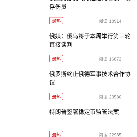
俘伤员
最热
阅读
18914
俄媒：俄乌将于本周举行第三轮
直接谈判
最热
阅读
16872
俄罗斯终止俄德军事技术合作协
议
最热
阅读
23586
特朗普签署稳定币监管法案
最热
阅读
22985