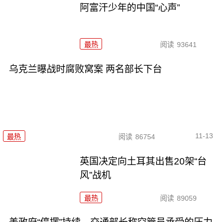
阿富汗少年的中国“心声”
最热
阅读
93641
乌克兰曝战时腐败窝案 两名部长下台
11-13
最热
阅读
86754
英国决定向土耳其出售20架“台
风”战机
最热
阅读
89059