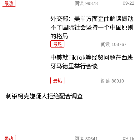
09-22
最热
阅读
99878
外交部：美单方面歪曲解读撼动
不了国际社会坚持一个中国原则
的格局
最热
阅读
108767
中美就TikTok等经贸问题在西班
牙马德里举行会谈
最热
阅读
88910
刺杀柯克嫌疑人拒绝配合调查
09-15
最热
阅读
80641