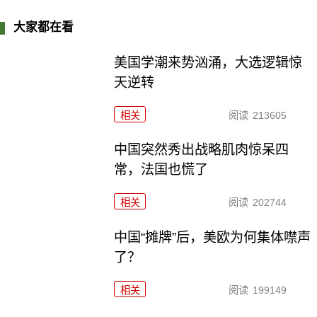
大家都在看
美国学潮来势汹涌，大选逻辑惊
天逆转
相关
阅读
213605
中国突然秀出战略肌肉惊呆四
常，法国也慌了
相关
阅读
202744
中国“摊牌”后，美欧为何集体噤声
了？
相关
阅读
199149