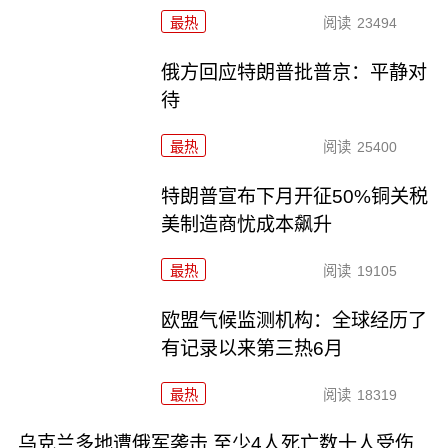
最热
阅读
23494
俄方回应特朗普批普京：平静对
待
最热
阅读
25400
特朗普宣布下月开征50%铜关税
美制造商忧成本飙升
最热
阅读
19105
欧盟气候监测机构：全球经历了
有记录以来第三热6月
最热
阅读
18319
乌克兰多地遭俄军袭击 至少4人死亡数十人受伤