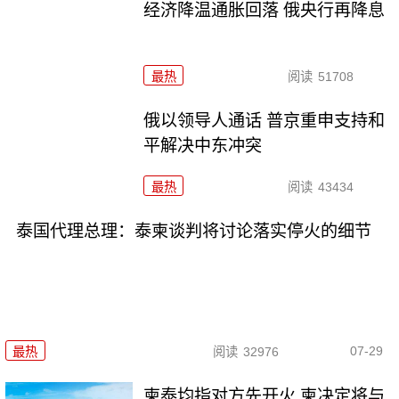
经济降温通胀回落 俄央行再降息
最热
阅读
51708
俄以领导人通话 普京重申支持和
平解决中东冲突
最热
阅读
43434
泰国代理总理：泰柬谈判将讨论落实停火的细节
07-29
最热
阅读
32976
柬泰均指对方先开火 柬决定将与