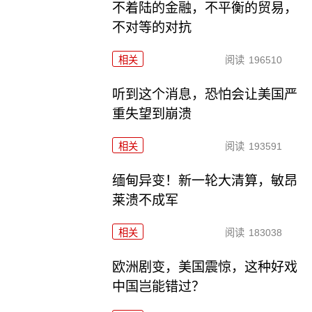
不着陆的金融，不平衡的贸易，
不对等的对抗
相关
阅读
196510
听到这个消息，恐怕会让美国严
重失望到崩溃
相关
阅读
193591
缅甸异变！新一轮大清算，敏昂
莱溃不成军
相关
阅读
183038
欧洲剧变，美国震惊，这种好戏
中国岂能错过？