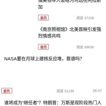
俄美领导人会晤为何选在阿拉斯
加
最热
阅读
67109
《南京照相馆》北美首映引发强
烈情感共鸣
最热
阅读
69636
NASA要在月球上建核反应堆，靠谱吗？
08-07
最热
阅读
51130
谁将成为“继任者”？特朗普：万斯是现阶段热门人