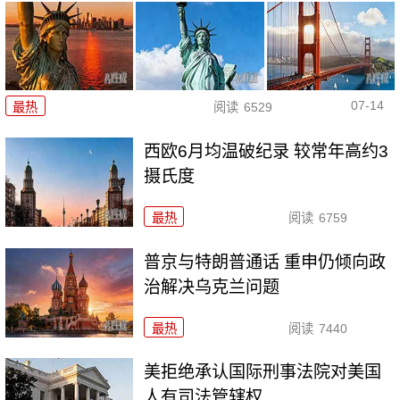
07-14
最热
阅读
6529
西欧6月均温破纪录 较常年高约3
摄氏度
最热
阅读
6759
普京与特朗普通话 重申仍倾向政
治解决乌克兰问题
最热
阅读
7440
美拒绝承认国际刑事法院对美国
人有司法管辖权