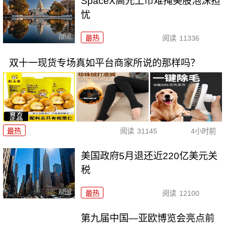
SpaceX高光上市难掩美股泡沫担
忧
最热
阅读
11336
双十一现货专场真如平台商家所说的那样吗？
最热
阅读
31145
4小时前
美国政府5月退还近220亿美元关
税
最热
阅读
12100
第九届中国—亚欧博览会亮点前