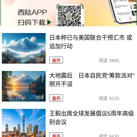
日本称已与美国联合干预汇市 或
追加行动
最热
阅读
3866
大地震后 日本自民党“筹款派对”
照开不误
最热
阅读
9233
王毅出席全球发展倡议5周年高级
别会议
最热
阅读
6630