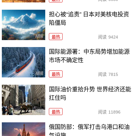
担心被“追责” 日本对美核电投资
陷僵局
最热
阅读
9424
国际能源署：中东局势增加能源
市场不确定性
最热
阅读
7815
国际油价重拾升势 世界经济还能
扛住吗
最热
阅读
11896
俄国防部：俄军打击乌港口和油
气设施