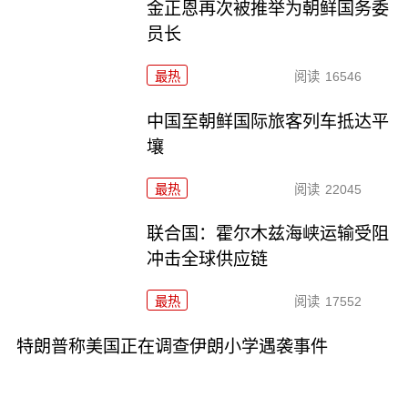
金正恩再次被推举为朝鲜国务委
员长
最热
阅读
16546
中国至朝鲜国际旅客列车抵达平
壤
最热
阅读
22045
联合国：霍尔木兹海峡运输受阻
冲击全球供应链
最热
阅读
17552
特朗普称美国正在调查伊朗小学遇袭事件