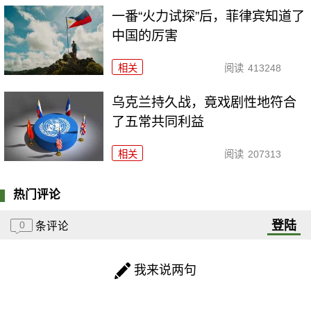
一番“火力试探”后，菲律宾知道了
中国的厉害
相关
阅读
413248
乌克兰持久战，竟戏剧性地符合
了五常共同利益
相关
阅读
207313
热门评论
登陆
0
条评论
我来说两句