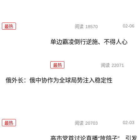
02-06
最热
阅读
18570
单边霸凌倒行逆施、不得人心
最热
阅读
22071
俄外长：俄中协作为全球局势注入稳定性
02-03
最热
阅读
20703
高市党首讨论直播“放鸽子” 引发