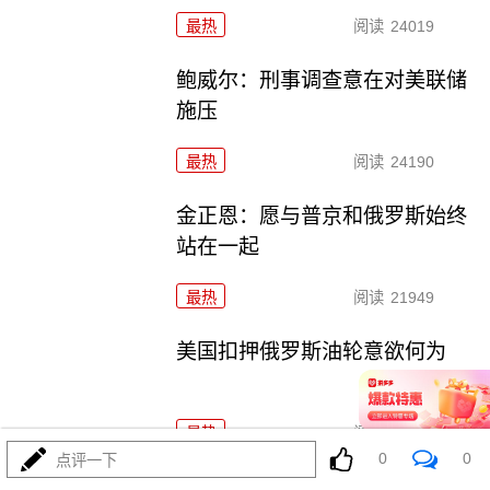
最热
阅读
24019
鲍威尔：刑事调查意在对美联储
施压
最热
阅读
24190
金正恩：愿与普京和俄罗斯始终
站在一起
最热
阅读
21949
美国扣押俄罗斯油轮意欲何为
最热
阅读
37581
0
0
点评一下
特朗普：若输中期选举，我可能