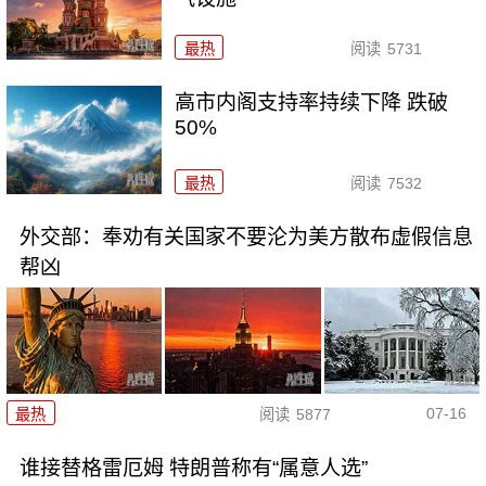
最热
阅读
5731
高市内阁支持率持续下降 跌破
50%
最热
阅读
7532
外交部：奉劝有关国家不要沦为美方散布虚假信息
帮凶
07-16
最热
阅读
5877
谁接替格雷厄姆 特朗普称有“属意人选”