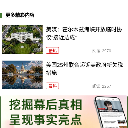
更多精彩内容
美媒：霍尔木兹海峡开放临时协
议“接近达成”
最热
阅读
2970
美国25州联合起诉美政府新关税
措施
最热
阅读
2257