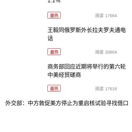
1.1%
最热
阅读
17664
王毅同俄罗斯外长拉夫罗夫通电
话
最热
阅读
20604
商务部回应近期将举行的第六轮
中美经贸磋商
最热
阅读
17616
外交部：中方敦促美方停止为重启核试验寻找借口