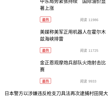
中东局势紧张持续 国际油价显
著上涨
最热
阅读
11986
美媒称美军正用机器人在霍尔木
兹海峡排雷
最热
阅读
11725
金正恩观摩炮兵部队火炮射击比
赛
最热
阅读
9933
日本警方以涉嫌违反枪支刀具法再次逮捕村田晃大