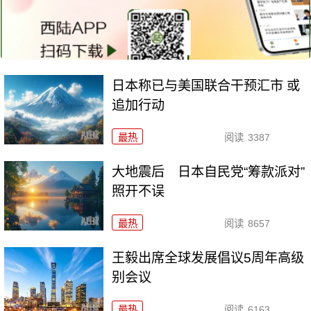
日本称已与美国联合干预汇市 或
追加行动
最热
阅读
3387
大地震后 日本自民党“筹款派对”
照开不误
最热
阅读
8657
王毅出席全球发展倡议5周年高级
别会议
最热
阅读
6163