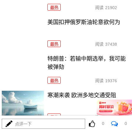
最热
阅读
21902
美国扣押俄罗斯油轮意欲何为
最热
阅读
37438
特朗普：若输中期选举，我可能
被弹劾
最热
阅读
19376
寒潮来袭 欧洲多地交通受阻
最热
阅读
26512
0
0
点评一下
外交部回应美方关于中国军事演