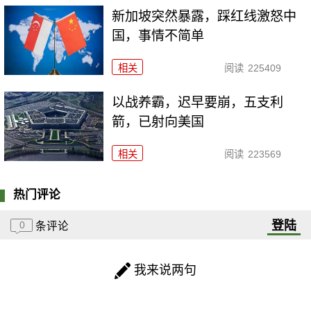
新加坡突然暴露，踩红线激怒中
国，事情不简单
相关
阅读
225409
以战养霸，迟早要崩，五支利
箭，已射向美国
相关
阅读
223569
热门评论
登陆
0
条评论
我来说两句