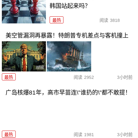
韩国站起来吗？
最热
阅读
3818
美空管漏洞再暴露！特朗普专机差点与客机撞上
最热
阅读
2952
3小时前
广岛核爆81年，高市早苗连\"谁扔的\"都不敢提！
最热
阅读
1981
3小时前