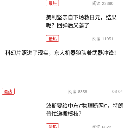
最热
阅读
23390
美利坚亲自下场救日元，结果
呢？回弹后又蔫了
最热
阅读
11951
科幻片照进了现实，东大机器狼驮着武器冲锋！
08-04
最热
阅读
8358
波斯要给中东\"物理断网\"，特朗
普忙递橄榄枝？
最热
阅读
6822