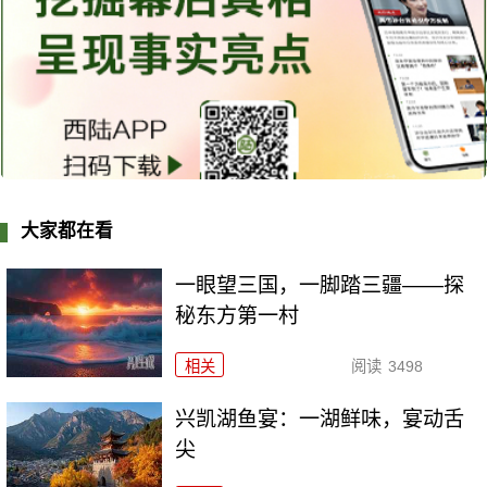
大家都在看
一眼望三国，一脚踏三疆——探
秘东方第一村
相关
阅读
3498
兴凯湖鱼宴：一湖鲜味，宴动舌
尖