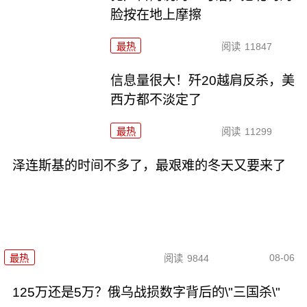
脸按在地上摩擦
最热
阅读
11847
信息量很大！歼20越肩反杀，美
西方都不淡定了
最热
阅读
11299
泽连斯基的时间不多了，最艰难的冬天又要来了
08-06
最热
阅读
9844
125万还是5万？俄乌战损数字背后的\"三国杀\"