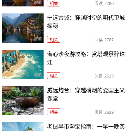
相关
阅读
2790
宁远古城：穿越时空的明代卫城
探秘
相关
阅读
2787
海心沙夜游攻略：赏塔观景醉珠
江
相关
阅读
2529
威远炮台：穿越硝烟的爱国主义
课堂
相关
阅读
2529
老挝早市淘宝指南：一早一晚买