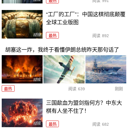
最热
阅读
991
“工厂的工厂”：中国这棋彻底颠覆
全球工业版图
最热
阅读
892
胡塞这一炸，我终于看懂伊朗总统昨天那句话了
最热
阅读
639
刚刚
三国歃血为盟剑指何方？中东大
棋有人坐不住了！
最热
阅读
682