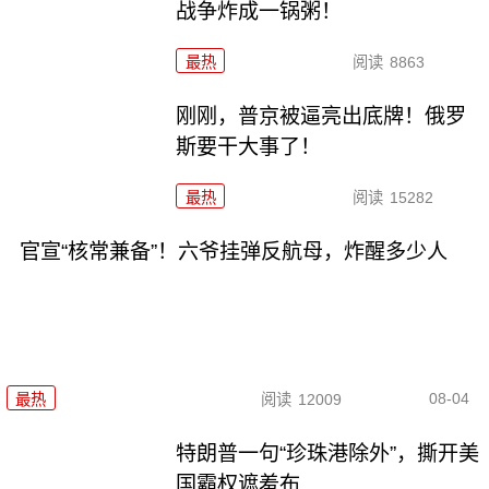
战争炸成一锅粥！
最热
阅读
8863
刚刚，普京被逼亮出底牌！俄罗
斯要干大事了！
最热
阅读
15282
官宣“核常兼备”！六爷挂弹反航母，炸醒多少人
08-04
最热
阅读
12009
特朗普一句“珍珠港除外”，撕开美
国霸权遮羞布