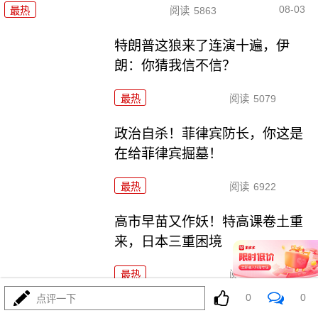
08-03
最热
阅读
5863
特朗普这狼来了连演十遍，伊
朗：你猜我信不信？
最热
阅读
5079
政治自杀！菲律宾防长，你这是
在给菲律宾掘墓！
最热
阅读
6922
高市早苗又作妖！特高课卷土重
来，日本三重困境
最热
阅读
4451
0
0
点评一下
央视：空警600横空出世，美航母最强王牌失效