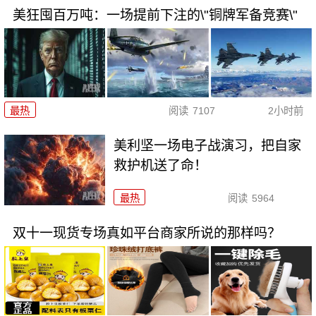
美狂囤百万吨：一场提前下注的\"铜牌军备竞赛\"
最热
阅读
7107
2小时前
美利坚一场电子战演习，把自家
救护机送了命！
最热
阅读
5964
双十一现货专场真如平台商家所说的那样吗？