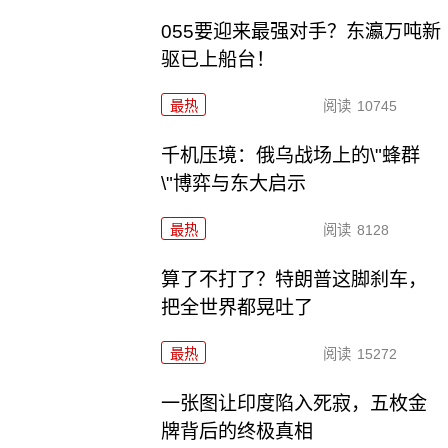
055要迎来最强对手？东瀛万吨新
驱已上船台！
最热
阅读
10745
千机压境：俄乌战场上的\"蜂群
\"博弈与东大启示
最热
阅读
8128
算了不打了？特朗普这脚刹车，
把全世界都晃吐了
最热
阅读
15272
一张图让印度陷入死寂，五枚金
牌背后的终极真相