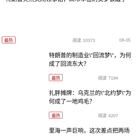
08-05
最热
阅读
10373
特朗普的制造业\"回流梦\"，为何
成了回流东大？
最热
阅读
7194
扎胖摊牌：乌克兰的\"北约梦\"为
何成了一地鸡毛？
最热
阅读
4207
里海一声巨响，这次差点把两场