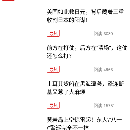
美国如此救日元，背后藏着三重
收割日本的阳谋！
最热
阅读
6030
前方在打仗，后方在“清场”，这仗
还怎么打？
最热
阅读
4966
土耳其货船在黑海遭袭，泽连斯
基又惹了大麻烦
最热
阅读
15751
黄岩岛上空惊雷起！东大\"八一
\"警巡完全不一样