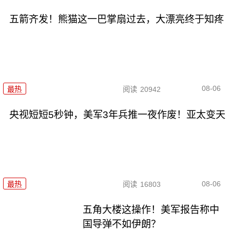
五箭齐发！熊猫这一巴掌扇过去，大漂亮终于知疼
08-06
最热
阅读
20942
央视短短5秒钟，美军3年兵推一夜作废！亚太变天
08-06
最热
阅读
16803
五角大楼这操作！美军报告称中
国导弹不如伊朗？