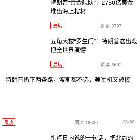
特朗普“黄金舰队”：2750亿美金
堆出海上棺材
最热
阅读
3797
五角大楼“罗生门”：特朗普这出戏
把全世界演懵
最热
阅读
3692
特朗普扔下两条路，波斯都不选，美军机又被揍
08-06
最热
阅读
16600
扎卢日内说的一句话，把北约的