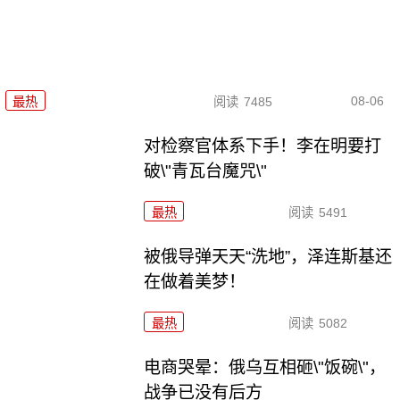
08-06
最热
阅读
7485
对检察官体系下手！李在明要打
破\"青瓦台魔咒\"
最热
阅读
5491
被俄导弹天天“洗地”，泽连斯基还
在做着美梦！
最热
阅读
5082
电商哭晕：俄乌互相砸\"饭碗\"，
战争已没有后方