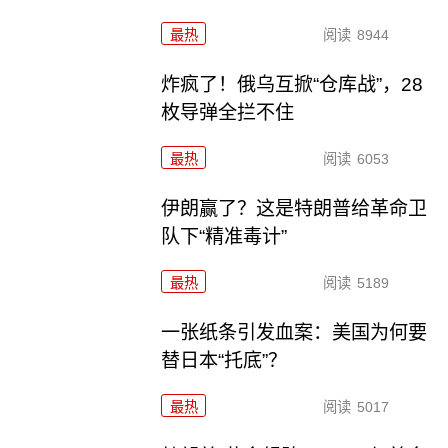
最热
阅读
8944
炸疯了！俄乌互掀“仓库战”，28
枚导弹全拦不住
最热
阅读
6053
伊朗赢了？这是特朗普给革命卫
队下“精准毒计”
最热
阅读
5189
一张纸条引发血案：美国为何要
替日本“托底”？
最热
阅读
5017