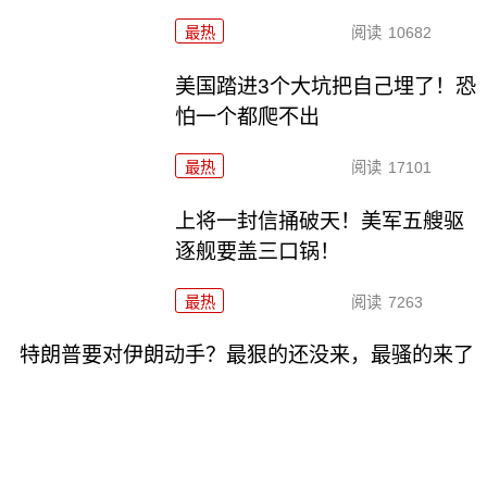
最热
阅读
10682
美国踏进3个大坑把自己埋了！恐
怕一个都爬不出
最热
阅读
17101
上将一封信捅破天！美军五艘驱
逐舰要盖三口锅！
最热
阅读
7263
特朗普要对伊朗动手？最狠的还没来，最骚的来了