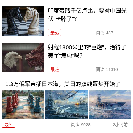
印度豪赌千亿卢比，要对中国光
伏“卡脖子”？
最热
阅读
487
射程1800公里的“巨炮”，治得了
美军“焦虑”吗？
最热
阅读
11310
1.3万俄军直插日本海，美日的双线噩梦开始了
最热
阅读
9028
2小时前