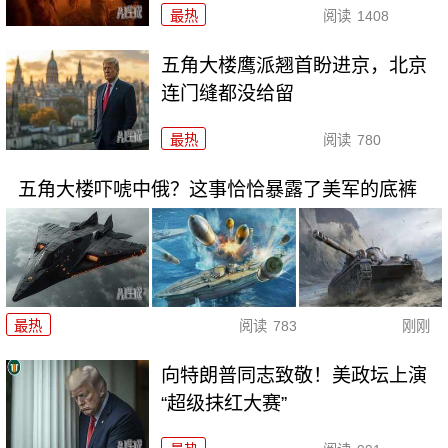
最热
阅读
1408
五角大楼鹰派翘首盼进京，北京
连门缝都没给留
最热
阅读
780
五角大楼吓唬中俄？这事恰恰暴露了美军的底裤
最热
阅读
783
刚刚
向特朗普同志致敬！美政坛上演
“超级抹红大赛”