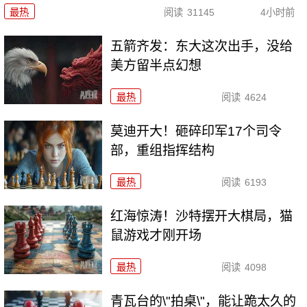
最热
阅读
31145
4小时前
五箭齐发：东大这次出手，没给
美方留半点幻想
最热
阅读
4624
莫迪开大！砸碎印军17个司令
部，重组指挥结构
最热
阅读
6193
红海惊涛！沙特摆开大棋局，猫
鼠游戏才刚开场
最热
阅读
4098
青瓦台的\"拍桌\"，能让跪太久的