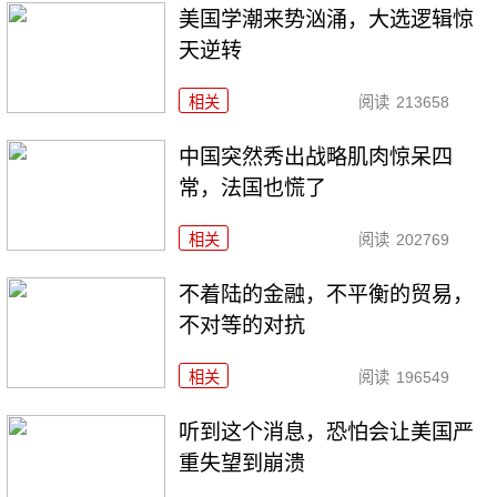
美国学潮来势汹涌，大选逻辑惊
天逆转
相关
阅读
213658
中国突然秀出战略肌肉惊呆四
常，法国也慌了
相关
阅读
202769
不着陆的金融，不平衡的贸易，
不对等的对抗
相关
阅读
196549
听到这个消息，恐怕会让美国严
重失望到崩溃