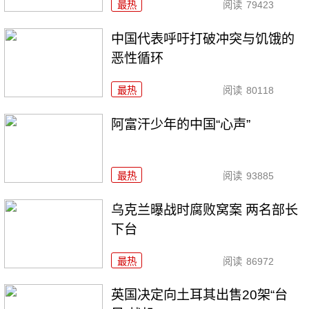
最热
阅读
79423
中国代表呼吁打破冲突与饥饿的
恶性循环
最热
阅读
80118
阿富汗少年的中国“心声”
最热
阅读
93885
乌克兰曝战时腐败窝案 两名部长
下台
最热
阅读
86972
英国决定向土耳其出售20架“台