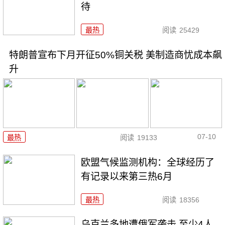
待
最热
阅读
25429
特朗普宣布下月开征50%铜关税 美制造商忧成本飙
升
07-10
最热
阅读
19133
欧盟气候监测机构：全球经历了
有记录以来第三热6月
最热
阅读
18356
乌克兰多地遭俄军袭击 至少4人