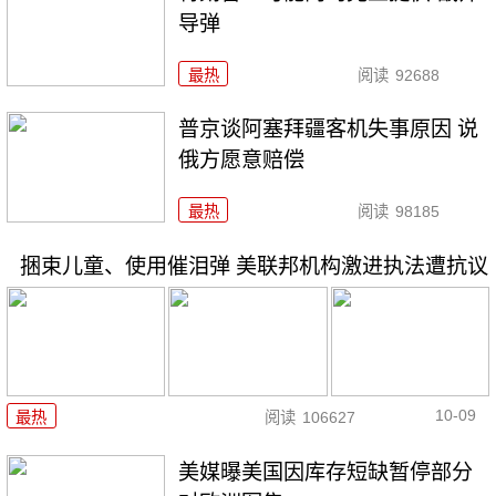
导弹
最热
阅读
92688
普京谈阿塞拜疆客机失事原因 说
俄方愿意赔偿
最热
阅读
98185
捆束儿童、使用催泪弹 美联邦机构激进执法遭抗议
10-09
最热
阅读
106627
美媒曝美国因库存短缺暂停部分