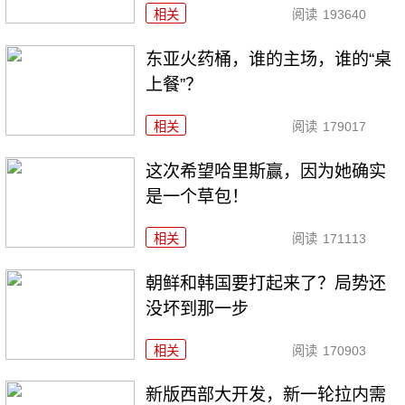
相关
阅读
193640
东亚火药桶，谁的主场，谁的“桌
上餐”？
相关
阅读
179017
这次希望哈里斯赢，因为她确实
是一个草包！
相关
阅读
171113
朝鲜和韩国要打起来了？局势还
没坏到那一步
相关
阅读
170903
新版西部大开发，新一轮拉内需