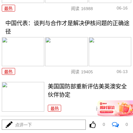
06-16
最热
阅读
16988
中国代表：谈判与合作才是解决伊核问题的正确途
径
06-13
最热
阅读
19405
美国国防部重新评估美英澳安全
伙伴协定
最热
阅读
17220
11万列！中欧班列跑出“质量跃
0
0
点评一下
升”加速度