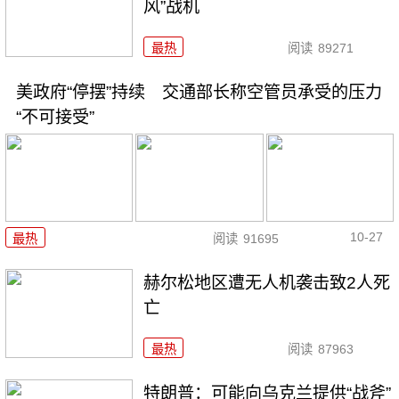
风”战机
最热
阅读
89271
美政府“停摆”持续 交通部长称空管员承受的压力
“不可接受”
10-27
最热
阅读
91695
赫尔松地区遭无人机袭击致2人死
亡
最热
阅读
87963
特朗普：可能向乌克兰提供“战斧”