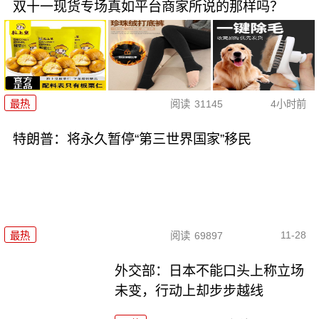
双十一现货专场真如平台商家所说的那样吗？
最热
阅读
31145
4小时前
特朗普：将永久暂停“第三世界国家”移民
11-28
最热
阅读
69897
外交部：日本不能口头上称立场
未变，行动上却步步越线