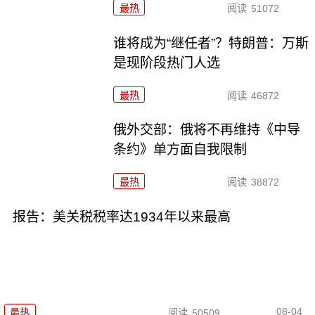
最热
阅读
51072
谁将成为“继任者”？特朗普：万斯
是现阶段热门人选
最热
阅读
46872
俄外交部：俄将不再维持《中导
条约》单方面自我限制
最热
阅读
38872
报告：美关税税率达1934年以来最高
08-04
最热
阅读
50509