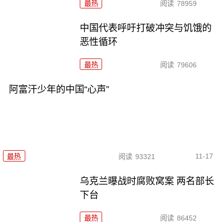
最热
阅读
78959
中国代表呼吁打破冲突与饥饿的
恶性循环
最热
阅读
79606
阿富汗少年的中国“心声”
11-17
最热
阅读
93321
乌克兰曝战时腐败窝案 两名部长
下台
最热
阅读
86452