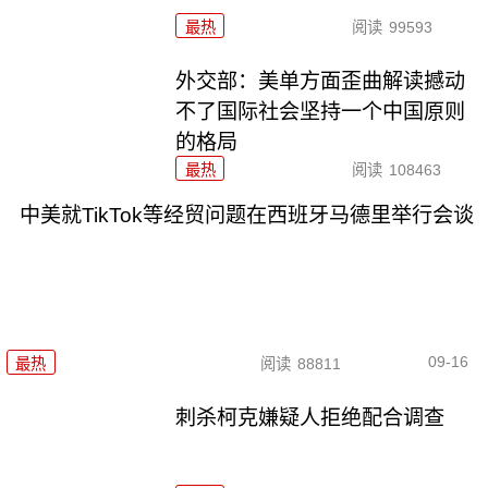
最热
阅读
99593
外交部：美单方面歪曲解读撼动
不了国际社会坚持一个中国原则
的格局
最热
阅读
108463
中美就TikTok等经贸问题在西班牙马德里举行会谈
09-16
最热
阅读
88811
刺杀柯克嫌疑人拒绝配合调查