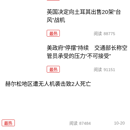
英国决定向土耳其出售20架“台
风”战机
最热
阅读
88775
美政府“停摆”持续 交通部长称空
管员承受的压力“不可接受”
最热
阅读
91151
赫尔松地区遭无人机袭击致2人死亡
10-20
最热
阅读
87484