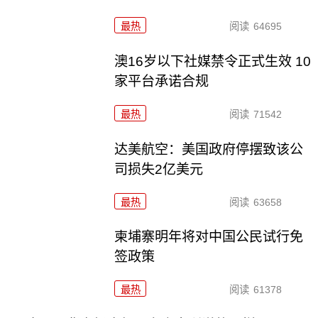
最热
阅读
64695
澳16岁以下社媒禁令正式生效 10
家平台承诺合规
最热
阅读
71542
达美航空：美国政府停摆致该公
司损失2亿美元
最热
阅读
63658
柬埔寨明年将对中国公民试行免
签政策
最热
阅读
61378