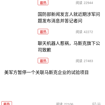
最热
阅读
22944
国防部新闻发言人就近期涉军问
题发布消息并答记者问
最热
阅读
42272
聊天机器人惹祸，马斯克旗下公
司致歉
最热
阅读
27483
美军方暂停一个关联马斯克企业的试验项目
07-11
最热
阅读
22106