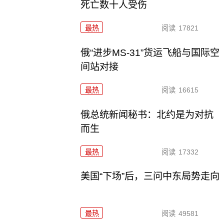
死亡数十人受伤
最热
阅读
17821
俄“进步MS-31”货运飞船与国际空
间站对接
最热
阅读
16615
俄总统新闻秘书：北约是为对抗
而生
最热
阅读
17332
美国“下场”后，三问中东局势走向
最热
阅读
49581