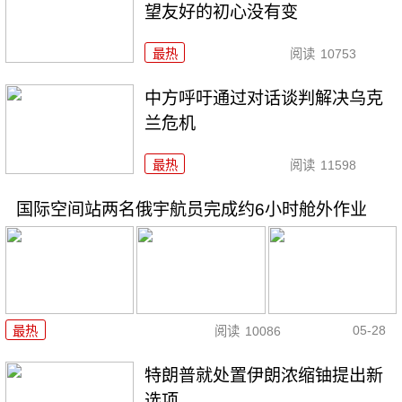
望友好的初心没有变
最热
阅读
10753
中方呼吁通过对话谈判解决乌克
兰危机
最热
阅读
11598
国际空间站两名俄宇航员完成约6小时舱外作业
05-28
最热
阅读
10086
特朗普就处置伊朗浓缩铀提出新
选项