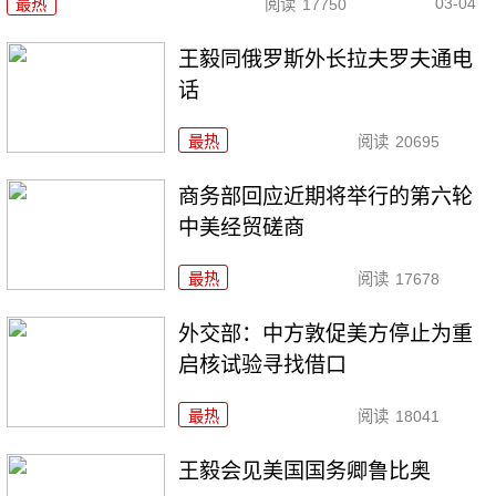
03-04
最热
阅读
17750
王毅同俄罗斯外长拉夫罗夫通电
话
最热
阅读
20695
商务部回应近期将举行的第六轮
中美经贸磋商
最热
阅读
17678
外交部：中方敦促美方停止为重
启核试验寻找借口
最热
阅读
18041
王毅会见美国国务卿鲁比奥