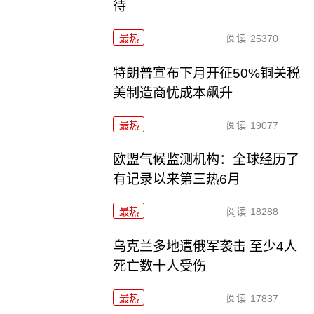
待
最热
阅读
25370
特朗普宣布下月开征50%铜关税
美制造商忧成本飙升
最热
阅读
19077
欧盟气候监测机构：全球经历了
有记录以来第三热6月
最热
阅读
18288
乌克兰多地遭俄军袭击 至少4人
死亡数十人受伤
最热
阅读
17837