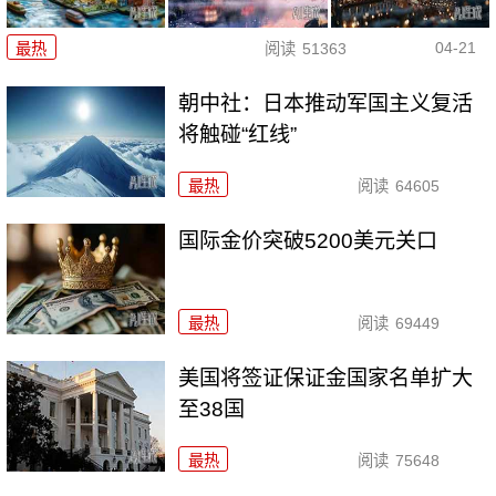
04-21
最热
阅读
51363
朝中社：日本推动军国主义复活
将触碰“红线”
最热
阅读
64605
国际金价突破5200美元关口
最热
阅读
69449
美国将签证保证金国家名单扩大
至38国
最热
阅读
75648