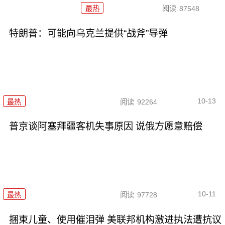
最热
阅读
87548
特朗普：可能向乌克兰提供“战斧”导弹
10-13
最热
阅读
92264
普京谈阿塞拜疆客机失事原因 说俄方愿意赔偿
10-11
最热
阅读
97728
捆束儿童、使用催泪弹 美联邦机构激进执法遭抗议