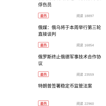
俘伤员
最热
阅读
18897
俄媒：俄乌将于本周举行第三轮
直接谈判
最热
阅读
16854
俄罗斯终止俄德军事技术合作协
议
最热
阅读
23559
特朗普签署稳定币监管法案
最热
阅读
22960