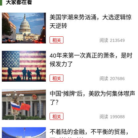
大家都在看
美国学潮来势汹涌，大选逻辑惊
天逆转
相关
阅读
213549
40年来第一次真正的萧条，是时
候发力了
相关
阅读
207686
中国“摊牌”后，美欧为何集体噤声
了？
相关
阅读
199088
不着陆的金融，不平衡的贸易，