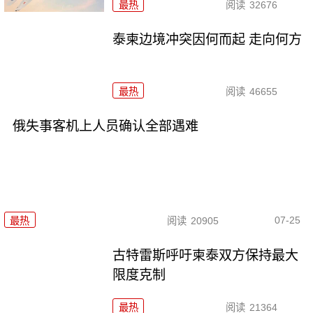
最热
阅读
32676
泰柬边境冲突因何而起 走向何方
最热
阅读
46655
俄失事客机上人员确认全部遇难
07-25
最热
阅读
20905
古特雷斯呼吁柬泰双方保持最大
限度克制
最热
阅读
21364