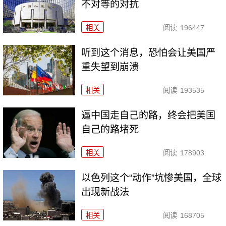
不对等的对抗
相关
阅读
196447
听到这个消息，恐怕会让美国严
重失望到崩溃
相关
阅读
193535
逼中国走自己的路，终会把美国
自己的路堵死
相关
阅读
178903
以色列这个“动作”坑惨美国，全球
出现新战法
相关
阅读
168705