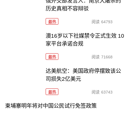
俄外交部发言人：南京大屠杀的
历史真相不容辩驳
最热
阅读
64793
澳16岁以下社媒禁令正式生效 10
家平台承诺合规
最热
阅读
71668
达美航空：美国政府停摆致该公
司损失2亿美元
最热
阅读
63743
柬埔寨明年将对中国公民试行免签政策