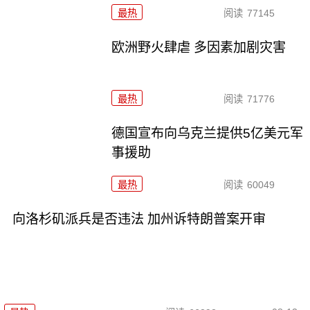
最热
阅读
77145
欧洲野火肆虐 多因素加剧灾害
最热
阅读
71776
德国宣布向乌克兰提供5亿美元军
事援助
最热
阅读
60049
向洛杉矶派兵是否违法 加州诉特朗普案开审