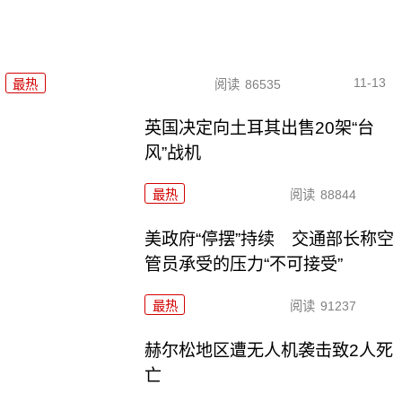
11-13
最热
阅读
86535
英国决定向土耳其出售20架“台
风”战机
最热
阅读
88844
美政府“停摆”持续 交通部长称空
管员承受的压力“不可接受”
最热
阅读
91237
赫尔松地区遭无人机袭击致2人死
亡