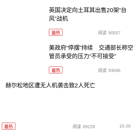
英国决定向土耳其出售20架“台
风”战机
最热
阅读
90557
美政府“停摆”持续 交通部长称空
管员承受的压力“不可接受”
最热
阅读
93045
赫尔松地区遭无人机袭击致2人死亡
10-20
最热
阅读
89228