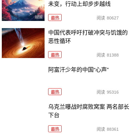
未变，行动上却步步越线
最热
阅读
80627
中国代表呼吁打破冲突与饥饿的
恶性循环
最热
阅读
81388
阿富汗少年的中国“心声”
最热
阅读
95316
乌克兰曝战时腐败窝案 两名部长
下台
最热
阅读
88361