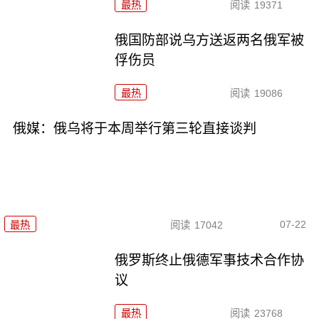
最热
阅读
19371
俄国防部说乌方送返两名俄军被
俘伤员
最热
阅读
19086
俄媒：俄乌将于本周举行第三轮直接谈判
07-22
最热
阅读
17042
俄罗斯终止俄德军事技术合作协
议
最热
阅读
23768