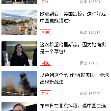
相关
阅读
196801
欧洲剧变，美国震惊，这种好戏
中国岂能错过？
相关
阅读
180817
这次希望哈里斯赢，因为她确实
是一个草包！
相关
阅读
171385
以色列这个“动作”坑惨美国，全球
出现新战法
相关
阅读
169020
布林肯在北京抖狠，逼中国二选