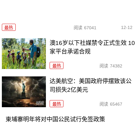
12-12
最热
阅读
67041
澳16岁以下社媒禁令正式生效 10
家平台承诺合规
最热
阅读
74382
达美航空：美国政府停摆致该公
司损失2亿美元
最热
阅读
65467
柬埔寨明年将对中国公民试行免签政策