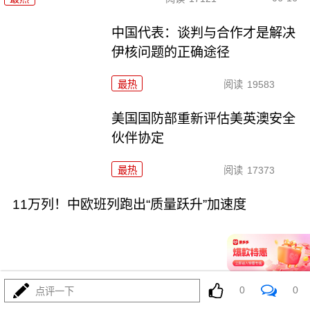
中国代表：谈判与合作才是解决
伊核问题的正确途径
最热
阅读
19583
美国国防部重新评估美英澳安全
伙伴协定
最热
阅读
17373
11万列！中欧班列跑出“质量跃升”加速度
0
0
点评一下
06-10
最热
阅读
26756