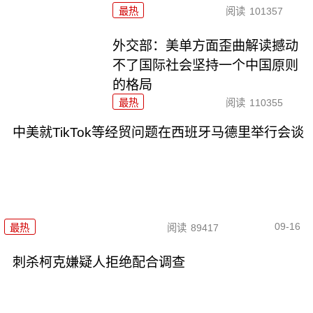
最热
阅读
101357
外交部：美单方面歪曲解读撼动
不了国际社会坚持一个中国原则
的格局
最热
阅读
110355
中美就TikTok等经贸问题在西班牙马德里举行会谈
09-16
最热
阅读
89417
刺杀柯克嫌疑人拒绝配合调查