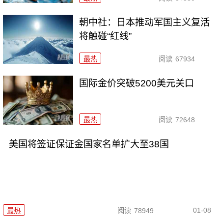
朝中社：日本推动军国主义复活
将触碰“红线”
最热
阅读
67934
国际金价突破5200美元关口
最热
阅读
72648
美国将签证保证金国家名单扩大至38国
01-08
最热
阅读
78949