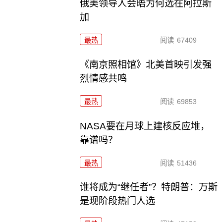
俄美领导人会晤为何选在阿拉斯
加
最热
阅读
67409
《南京照相馆》北美首映引发强
烈情感共鸣
最热
阅读
69853
NASA要在月球上建核反应堆，
靠谱吗？
最热
阅读
51436
谁将成为“继任者”？特朗普：万斯
是现阶段热门人选