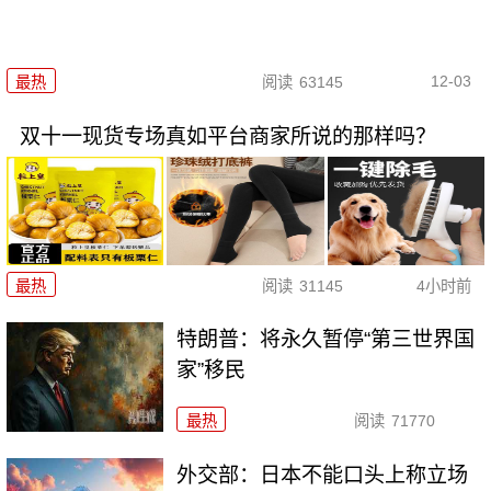
12-03
最热
阅读
63145
双十一现货专场真如平台商家所说的那样吗？
最热
阅读
31145
4小时前
特朗普：将永久暂停“第三世界国
家”移民
最热
阅读
71770
外交部：日本不能口头上称立场