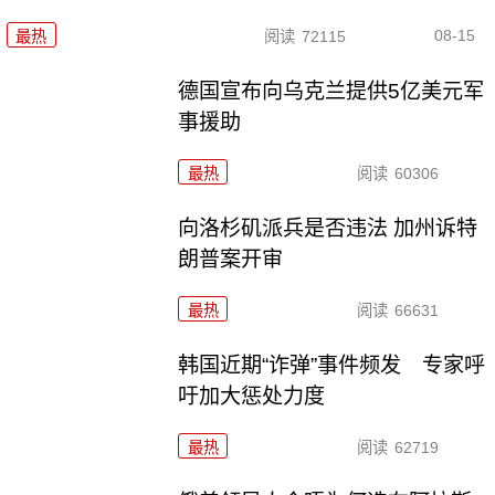
08-15
最热
阅读
72115
德国宣布向乌克兰提供5亿美元军
事援助
最热
阅读
60306
向洛杉矶派兵是否违法 加州诉特
朗普案开审
最热
阅读
66631
韩国近期“诈弹”事件频发 专家呼
吁加大惩处力度
最热
阅读
62719