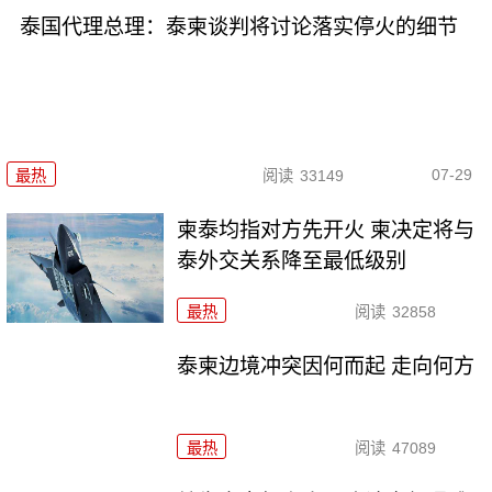
泰国代理总理：泰柬谈判将讨论落实停火的细节
07-29
最热
阅读
33149
柬泰均指对方先开火 柬决定将与
泰外交关系降至最低级别
最热
阅读
32858
泰柬边境冲突因何而起 走向何方
最热
阅读
47089