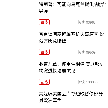
特朗普：可能向乌克兰提供“战斧”
导弹
最热
阅读
93963
普京谈阿塞拜疆客机失事原因 说
俄方愿意赔偿
最热
阅读
99509
捆束儿童、使用催泪弹 美联邦机
构激进执法遭抗议
最热
阅读
108006
美媒曝美国因库存短缺暂停部分
对欧洲军售