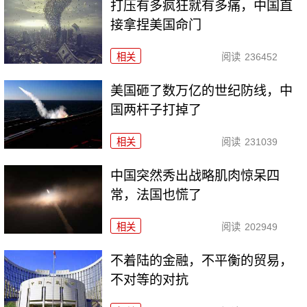
打压有多疯狂就有多痛，中国直
接拿捏美国命门
相关
阅读
236452
美国砸了数万亿的世纪防线，中
国两杆子打掉了
相关
阅读
231039
中国突然秀出战略肌肉惊呆四
常，法国也慌了
相关
阅读
202949
不着陆的金融，不平衡的贸易，
不对等的对抗