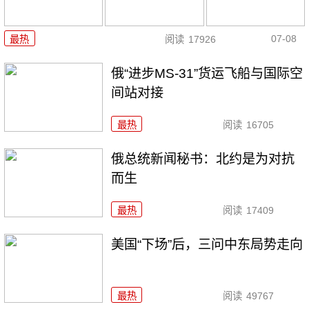
07-08
最热
阅读
17926
俄“进步MS-31”货运飞船与国际空
间站对接
最热
阅读
16705
俄总统新闻秘书：北约是为对抗
而生
最热
阅读
17409
美国“下场”后，三问中东局势走向
最热
阅读
49767