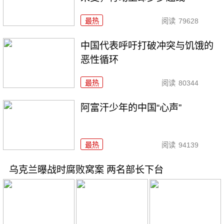
最热
阅读
79628
中国代表呼吁打破冲突与饥饿的
恶性循环
最热
阅读
80344
阿富汗少年的中国“心声”
最热
阅读
94139
乌克兰曝战时腐败窝案 两名部长下台