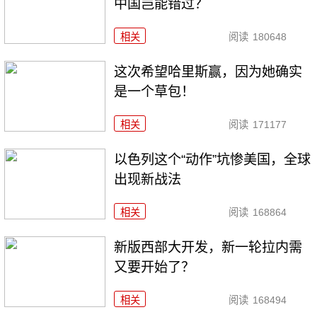
中国岂能错过？
相关
阅读
180648
这次希望哈里斯赢，因为她确实
是一个草包！
相关
阅读
171177
以色列这个“动作”坑惨美国，全球
出现新战法
相关
阅读
168864
新版西部大开发，新一轮拉内需
又要开始了？
相关
阅读
168494