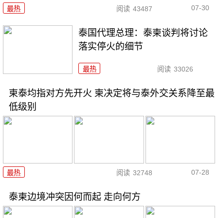
07-30
最热
阅读
43487
泰国代理总理：泰柬谈判将讨论
落实停火的细节
最热
阅读
33026
柬泰均指对方先开火 柬决定将与泰外交关系降至最
低级别
07-28
最热
阅读
32748
泰柬边境冲突因何而起 走向何方