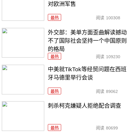
对欧洲军售
最热
阅读
100308
外交部：美单方面歪曲解读撼动
不了国际社会坚持一个中国原则
的格局
最热
阅读
109230
中美就TikTok等经贸问题在西班
牙马德里举行会谈
最热
阅读
89062
刺杀柯克嫌疑人拒绝配合调查
最热
阅读
80699