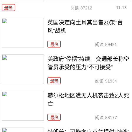
11-13
最热
阅读
87212
英国决定向土耳其出售20架“台
风”战机
最热
阅读
89491
美政府“停摆”持续 交通部长称空
管员承受的压力“不可接受”
最热
阅读
91934
赫尔松地区遭无人机袭击致2人死
亡
最热
阅读
88177