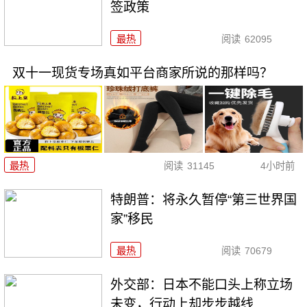
签政策
最热
阅读
62095
双十一现货专场真如平台商家所说的那样吗？
最热
阅读
31145
4小时前
特朗普：将永久暂停“第三世界国
家”移民
最热
阅读
70679
外交部：日本不能口头上称立场
未变，行动上却步步越线