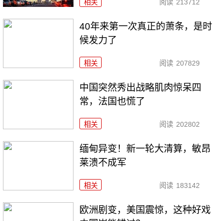
相关
阅读
213712
40年来第一次真正的萧条，是时
候发力了
相关
阅读
207829
中国突然秀出战略肌肉惊呆四
常，法国也慌了
相关
阅读
202802
缅甸异变！新一轮大清算，敏昂
莱溃不成军
相关
阅读
183142
欧洲剧变，美国震惊，这种好戏