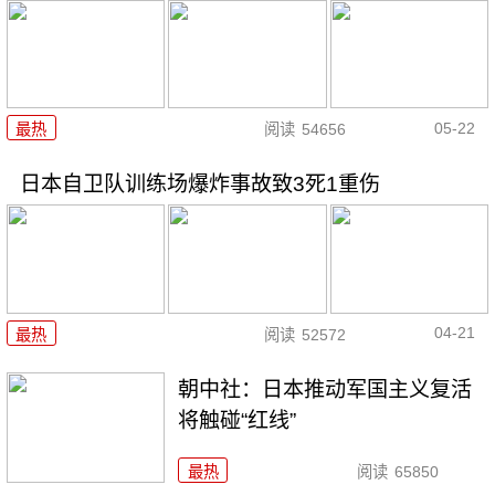
05-22
最热
阅读
54656
日本自卫队训练场爆炸事故致3死1重伤
04-21
最热
阅读
52572
朝中社：日本推动军国主义复活
将触碰“红线”
最热
阅读
65850