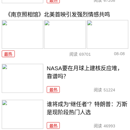
最热
阅读
67208
《南京照相馆》北美首映引发强烈情感共鸣
08-08
最热
阅读
69701
NASA要在月球上建核反应堆，
靠谱吗？
最热
阅读
51224
谁将成为“继任者”？特朗普：万斯
是现阶段热门人选
最热
阅读
46993