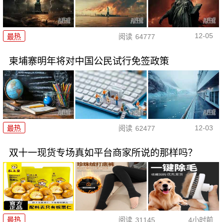
12-05
最热
阅读
64777
柬埔寨明年将对中国公民试行免签政策
12-03
最热
阅读
62477
双十一现货专场真如平台商家所说的那样吗？
最热
阅读
31145
4小时前