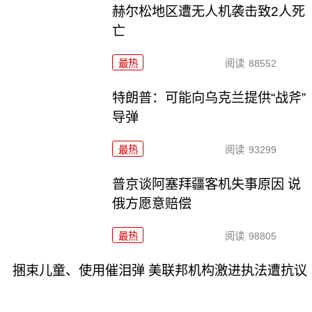
赫尔松地区遭无人机袭击致2人死
亡
最热
阅读
88552
特朗普：可能向乌克兰提供“战斧”
导弹
最热
阅读
93299
普京谈阿塞拜疆客机失事原因 说
俄方愿意赔偿
最热
阅读
98805
捆束儿童、使用催泪弹 美联邦机构激进执法遭抗议