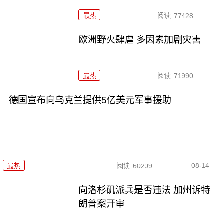
最热
阅读
77428
欧洲野火肆虐 多因素加剧灾害
最热
阅读
71990
德国宣布向乌克兰提供5亿美元军事援助
08-14
最热
阅读
60209
向洛杉矶派兵是否违法 加州诉特
朗普案开审