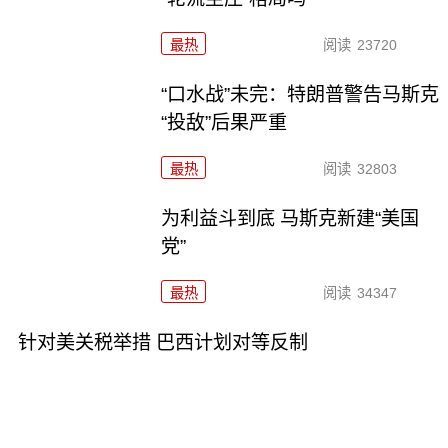
最热
阅读
23720
“口水战”未完：特朗普警告马斯克
“投敌”后果严重
最热
阅读
32803
为利益斗到底 马斯克新建“美国
党”
最热
阅读
34347
针对美关税举措 巴西计划对等反制