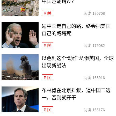
中国岂能错过？
相关
阅读
180708
逼中国走自己的路，终会把美国
自己的路堵死
相关
阅读
179082
以色列这个“动作”坑惨美国，全球
出现新战法
相关
阅读
168916
布林肯在北京抖狠，逼中国二选
一，否则就开干
相关
阅读
165176