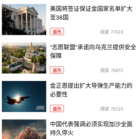
美国将签证保证金国家名单扩大
至38国
最热
阅读
77619
“志愿联盟”承诺向乌克兰提供安全
保障
最热
阅读
75872
金正恩提出扩大导弹生产能力的
必要性
最热
阅读
76115
中国代表强调必须实现加沙全面
持久停火