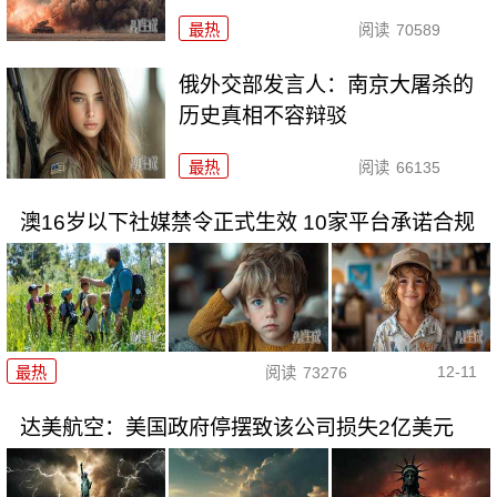
最热
阅读
70589
俄外交部发言人：南京大屠杀的
历史真相不容辩驳
最热
阅读
66135
澳16岁以下社媒禁令正式生效 10家平台承诺合规
12-11
最热
阅读
73276
达美航空：美国政府停摆致该公司损失2亿美元