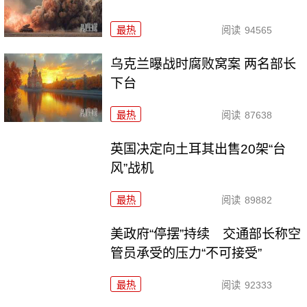
最热
阅读
94565
乌克兰曝战时腐败窝案 两名部长
下台
最热
阅读
87638
英国决定向土耳其出售20架“台
风”战机
最热
阅读
89882
美政府“停摆”持续 交通部长称空
管员承受的压力“不可接受”
最热
阅读
92333