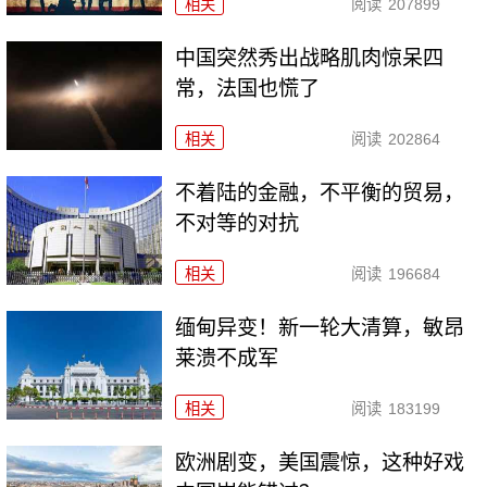
相关
阅读
207899
中国突然秀出战略肌肉惊呆四
常，法国也慌了
相关
阅读
202864
不着陆的金融，不平衡的贸易，
不对等的对抗
相关
阅读
196684
缅甸异变！新一轮大清算，敏昂
莱溃不成军
相关
阅读
183199
欧洲剧变，美国震惊，这种好戏