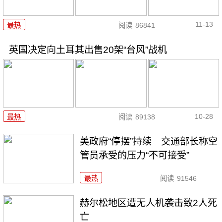
11-13
最热
阅读
86841
英国决定向土耳其出售20架“台风”战机
10-28
最热
阅读
89138
美政府“停摆”持续 交通部长称空
管员承受的压力“不可接受”
最热
阅读
91546
赫尔松地区遭无人机袭击致2人死
亡