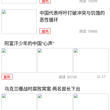
最热
阅读
79299
中国代表呼吁打破冲突与饥饿的
恶性循环
最热
阅读
79985
阿富汗少年的中国“心声”
11-17
最热
阅读
93738
乌克兰曝战时腐败窝案 两名部长下台