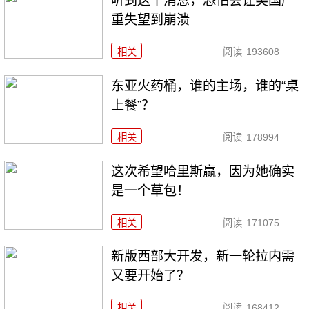
听到这个消息，恐怕会让美国严
重失望到崩溃
相关
阅读
193608
东亚火药桶，谁的主场，谁的“桌
上餐”？
相关
阅读
178994
这次希望哈里斯赢，因为她确实
是一个草包！
相关
阅读
171075
新版西部大开发，新一轮拉内需
又要开始了？
相关
阅读
168412