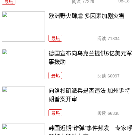
08-18
最热
阅读
77229
欧洲野火肆虐 多因素加剧灾害
最热
阅读
71834
德国宣布向乌克兰提供5亿美元军
事援助
最热
阅读
60097
向洛杉矶派兵是否违法 加州诉特
朗普案开审
最热
阅读
66338
韩国近期“诈弹”事件频发 专家呼