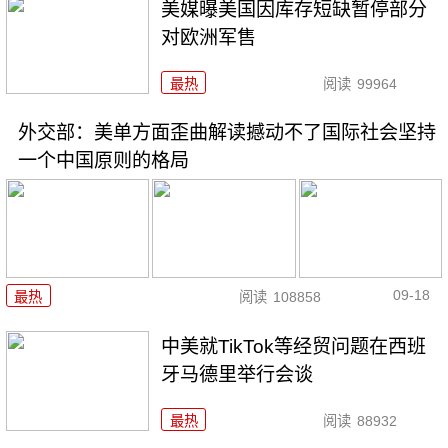
美媒曝美国因库存短缺暂停部分
对欧洲军售
最热
阅读
99964
外交部：美单方面歪曲解读撼动不了国际社会坚持
一个中国原则的格局
09-18
最热
阅读
108858
中美就TikTok等经贸问题在西班
牙马德里举行会谈
最热
阅读
88932