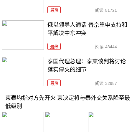
最热
阅读
51721
俄以领导人通话 普京重申支持和
平解决中东冲突
最热
阅读
43444
泰国代理总理：泰柬谈判将讨论
落实停火的细节
最热
阅读
32987
柬泰均指对方先开火 柬决定将与泰外交关系降至最
低级别