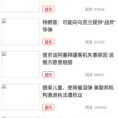
最热
阅读
87836
特朗普：可能向乌克兰提供“战斧”
导弹
最热
阅读
92558
普京谈阿塞拜疆客机失事原因 说
俄方愿意赔偿
最热
阅读
98047
捆束儿童、使用催泪弹 美联邦机
构激进执法遭抗议
最热
阅读
106494