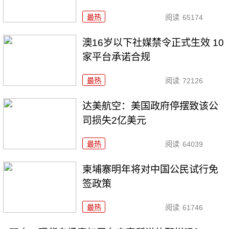
最热
阅读
65174
澳16岁以下社媒禁令正式生效 10
家平台承诺合规
最热
阅读
72126
达美航空：美国政府停摆致该公
司损失2亿美元
最热
阅读
64039
柬埔寨明年将对中国公民试行免
签政策
最热
阅读
61746