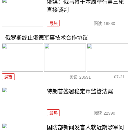
俄媒：俄乌将于本周举行第三轮
直接谈判
最热
阅读
16880
俄罗斯终止俄德军事技术合作协议
07-21
最热
阅读
23591
特朗普签署稳定币监管法案
最热
阅读
22990
国防部新闻发言人就近期涉军问