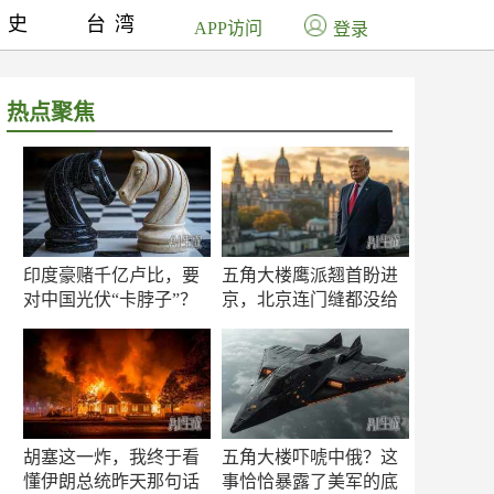
历史
台湾
APP访问
登录
热点聚焦
印度豪赌千亿卢比，要
五角大楼鹰派翘首盼进
对中国光伏“卡脖子”？
京，北京连门缝都没给
留
胡塞这一炸，我终于看
五角大楼吓唬中俄？这
懂伊朗总统昨天那句话
事恰恰暴露了美军的底