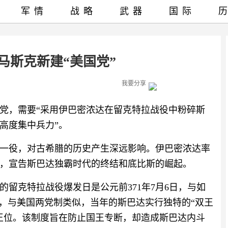
军情
战略
武器
国际
马斯克新建“美国党”
我要分享
党，需要“采用伊巴密浓达在留克特拉战役中粉碎斯
高度集中兵力”。
一役，对古希腊的历史产生深远影响。伊巴密浓达率
，宣告斯巴达独霸时代的终结和底比斯的崛起。
留克特拉战役爆发日是公元前371年7月6日，与如
是，与美国两党制类似，当年的斯巴达实行独特的“双王
王位。该制度旨在防止国王专断，却造成斯巴达内斗