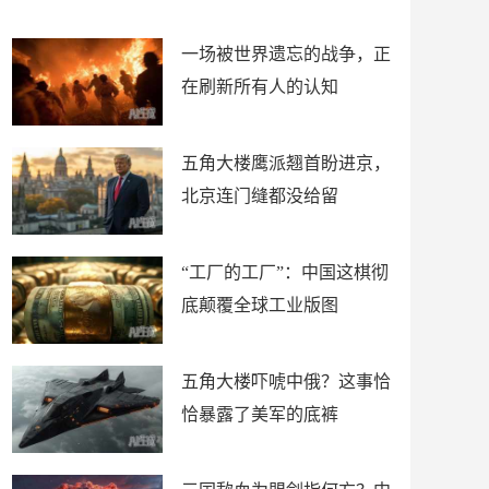
了
裤
一场被世界遗忘的战争，正
在刷新所有人的认知
五角大楼鹰派翘首盼进京，
北京连门缝都没给留
“工厂的工厂”：中国这棋彻
底颠覆全球工业版图
五角大楼吓唬中俄？这事恰
恰暴露了美军的底裤