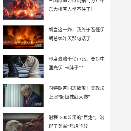
三国歃血为盟剑指何方？中
东大棋有人坐不住了！
胡塞这一炸，我终于看懂伊
朗总统昨天那句话了
印度豪赌千亿卢比，要对中
国光伏“卡脖子”？
向特朗普同志致敬！美政坛
上演“超级抹红大赛”
射程1800公里的“巨炮”，治
得了美军“焦虑”吗？