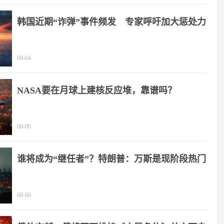
韩国近期“诈弹”事件频发 专家呼吁加大惩处力
度
09-04
NASA要在月球上建核反应堆，靠谱吗？
08-06
谁将成为“继任者”？特朗普：万斯是现阶段热门
人选
08-06