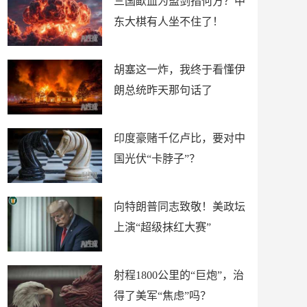
三国歃血为盟剑指何方？中
东大棋有人坐不住了！
胡塞这一炸，我终于看懂伊
朗总统昨天那句话了
印度豪赌千亿卢比，要对中
国光伏“卡脖子”？
向特朗普同志致敬！美政坛
上演“超级抹红大赛”
射程1800公里的“巨炮”，治
得了美军“焦虑”吗？