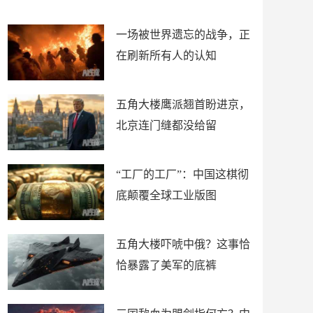
了
裤
一场被世界遗忘的战争，正
在刷新所有人的认知
五角大楼鹰派翘首盼进京，
北京连门缝都没给留
“工厂的工厂”：中国这棋彻
底颠覆全球工业版图
五角大楼吓唬中俄？这事恰
恰暴露了美军的底裤