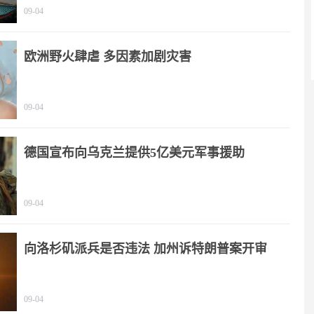
09-04
欧洲野火肆虐 多因素加剧灾害
09-04
德国宣布向乌克兰提供5亿美元军事援助
09-04
向洛杉矶派兵是否违法 加州诉特朗普案开审
09-04