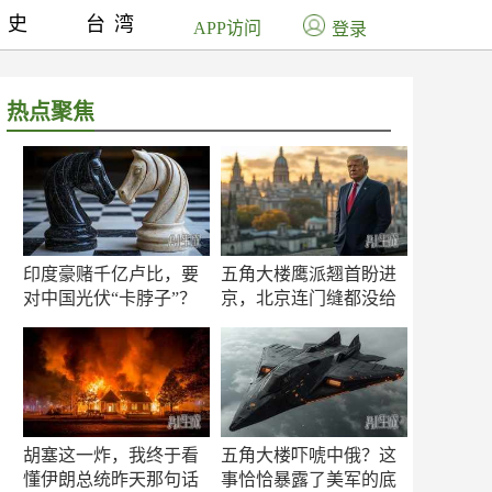
历史
台湾
APP访问
登录
热点聚焦
印度豪赌千亿卢比，要
五角大楼鹰派翘首盼进
对中国光伏“卡脖子”？
京，北京连门缝都没给
留
胡塞这一炸，我终于看
五角大楼吓唬中俄？这
懂伊朗总统昨天那句话
事恰恰暴露了美军的底