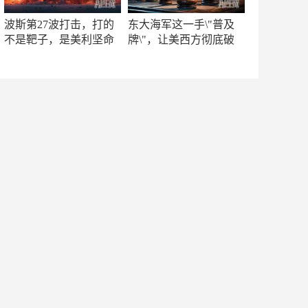
波斯第27波打击，打的
东大海军这一手\"普及
不是靶子，是美利坚命
牌\"，让美西方彻底破
门
防！