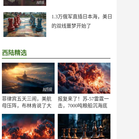
1.3万俄军直插日本海，美日
的双线噩梦开始了
西陆精选
菲律宾五天三闹，美航
报复来了！苏-57雷霆一
母压阵，布林肯说了大
击，7000吨粮船沉海底
实话