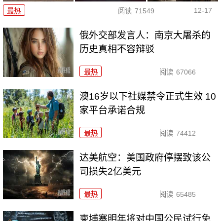
12-17
最热
阅读
71549
俄外交部发言人：南京大屠杀的
历史真相不容辩驳
最热
阅读
67066
澳16岁以下社媒禁令正式生效 10
家平台承诺合规
最热
阅读
74412
达美航空：美国政府停摆致该公
司损失2亿美元
最热
阅读
65485
柬埔寨明年将对中国公民试行免