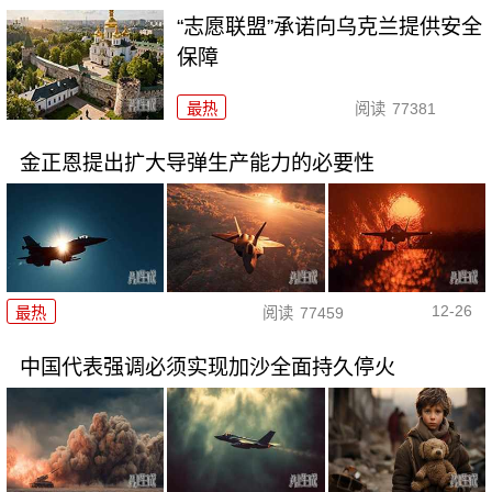
“志愿联盟”承诺向乌克兰提供安全
保障
最热
阅读
77381
金正恩提出扩大导弹生产能力的必要性
12-26
最热
阅读
77459
中国代表强调必须实现加沙全面持久停火