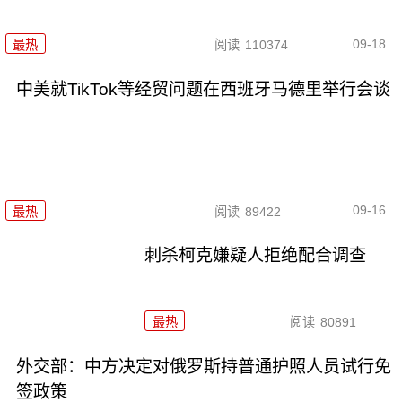
09-18
最热
阅读
110374
中美就TikTok等经贸问题在西班牙马德里举行会谈
09-16
最热
阅读
89422
刺杀柯克嫌疑人拒绝配合调查
最热
阅读
80891
外交部：中方决定对俄罗斯持普通护照人员试行免
签政策