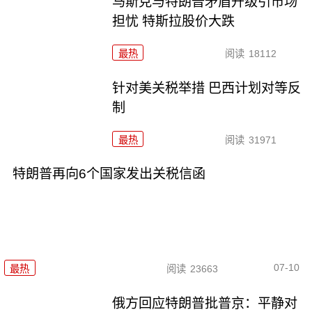
马斯克与特朗普矛盾升级引市场
担忧 特斯拉股价大跌
最热
阅读
18112
针对美关税举措 巴西计划对等反
制
最热
阅读
31971
特朗普再向6个国家发出关税信函
07-10
最热
阅读
23663
俄方回应特朗普批普京：平静对