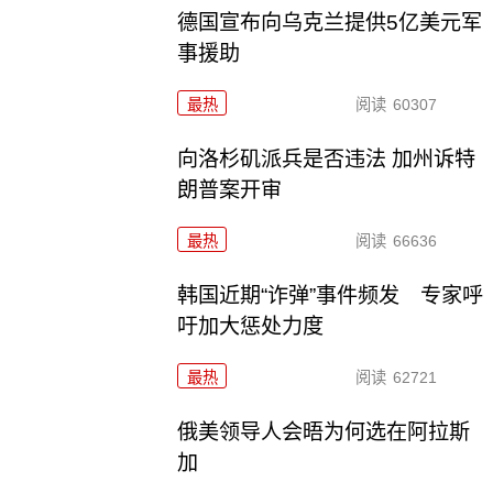
德国宣布向乌克兰提供5亿美元军
事援助
最热
阅读
60307
向洛杉矶派兵是否违法 加州诉特
朗普案开审
最热
阅读
66636
韩国近期“诈弹”事件频发 专家呼
吁加大惩处力度
最热
阅读
62721
俄美领导人会晤为何选在阿拉斯
加