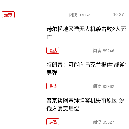
10-27
最热
阅读
93062
赫尔松地区遭无人机袭击致2人死
亡
最热
阅读
89246
特朗普：可能向乌克兰提供“战斧”
导弹
最热
阅读
93982
普京谈阿塞拜疆客机失事原因 说
俄方愿意赔偿
最热
阅读
99527