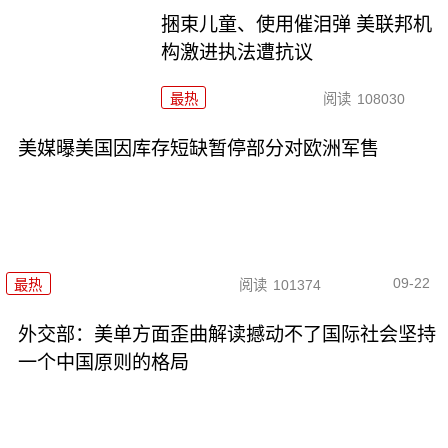
捆束儿童、使用催泪弹 美联邦机
构激进执法遭抗议
最热
阅读
108030
美媒曝美国因库存短缺暂停部分对欧洲军售
09-22
最热
阅读
101374
外交部：美单方面歪曲解读撼动不了国际社会坚持
一个中国原则的格局