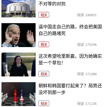
不对等的对抗
相关
阅读
196801
逼中国走自己的路，终会把美国
自己的路堵死
相关
阅读
179196
这次希望哈里斯赢，因为她确实
是一个草包！
相关
阅读
171388
朝鲜和韩国要打起来了？局势还
没坏到那一步
相关
阅读
171136