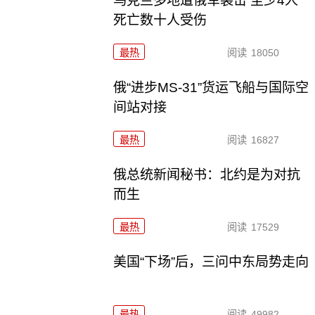
乌克兰多地遭俄军袭击 至少4人
死亡数十人受伤
最热
阅读
18050
俄“进步MS-31”货运飞船与国际空
间站对接
最热
阅读
16827
俄总统新闻秘书：北约是为对抗
而生
最热
阅读
17529
美国“下场”后，三问中东局势走向
最热
阅读
49982