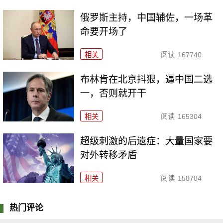
俄罗斯主持，中国辅佐，一场革
命要开场了
相关
阅读
167740
布林肯在北京抖狠，逼中国二选
一，否则就开干
相关
阅读
165304
超级刺激的后遗症：大量国家要
对外转移矛盾
相关
阅读
158784
热门评论