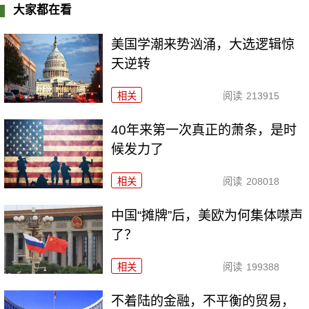
大家都在看
美国学潮来势汹涌，大选逻辑惊
天逆转
相关
阅读
213915
40年来第一次真正的萧条，是时
候发力了
相关
阅读
208018
中国“摊牌”后，美欧为何集体噤声
了？
相关
阅读
199388
不着陆的金融，不平衡的贸易，