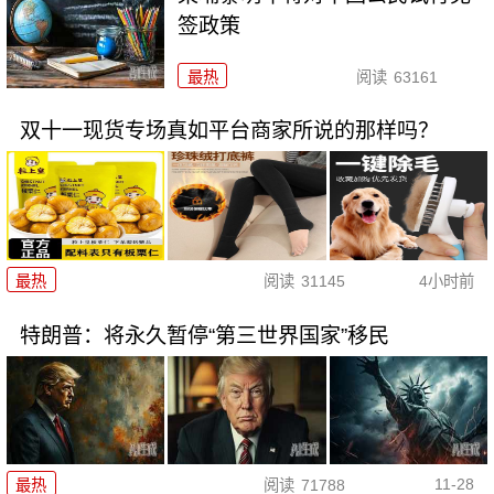
签政策
最热
阅读
63161
双十一现货专场真如平台商家所说的那样吗？
最热
阅读
31145
4小时前
特朗普：将永久暂停“第三世界国家”移民
11-28
最热
阅读
71788