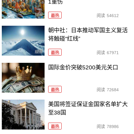
1重伤
最热
阅读
54612
朝中社：日本推动军国主义复活
将触碰“红线”
最热
阅读
67971
国际金价突破5200美元关口
最热
阅读
72684
美国将签证保证金国家名单扩大
至38国
最热
阅读
78986