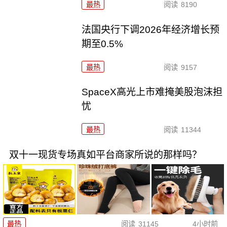
最热
阅读
8190
法国央行下调2026年经济增长预
期至0.5%
最热
阅读
9157
SpaceX高光上市难掩美股泡沫担
忧
最热
阅读
11344
双十一现货专场真如平台商家所说的那样吗？
最热
阅读
31145
4小时前