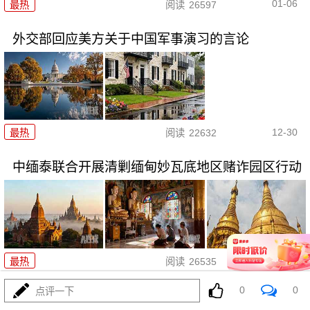
01-06
最热
阅读
26597
外交部回应美方关于中国军事演习的言论
12-30
最热
阅读
22632
中缅泰联合开展清剿缅甸妙瓦底地区赌诈园区行动
12-26
最热
阅读
26535
0
0
点评一下
普京致电金正恩：将加强两国友