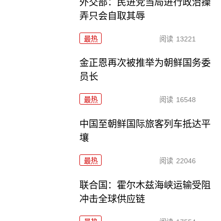
外交部：民进党当局进行政治操
弄只会自取其辱
最热
阅读
13221
金正恩再次被推举为朝鲜国务委
员长
最热
阅读
16548
中国至朝鲜国际旅客列车抵达平
壤
最热
阅读
22046
联合国：霍尔木兹海峡运输受阻
冲击全球供应链