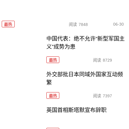
06-30
最热
阅读
7848
中国代表：绝不允许“新型军国主
义”成势为患
最热
阅读
8729
外交部批日本同域外国家互动频
繁
最热
阅读
7397
英国首相斯塔默宣布辞职