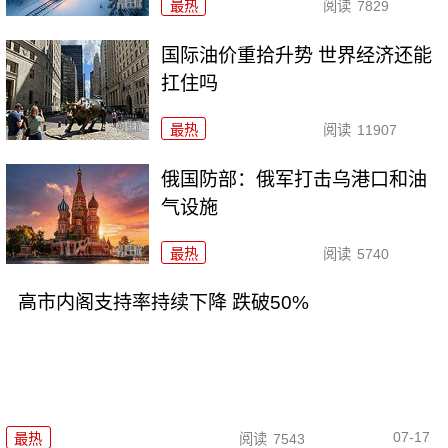
最热
阅读
7829
国际油价重拾升势 世界经济还能
扛住吗
最热
阅读
11907
俄国防部：俄军打击乌港口和油
气设施
最热
阅读
5740
高市内阁支持率持续下降 跌破50%
07-17
最热
阅读
7543