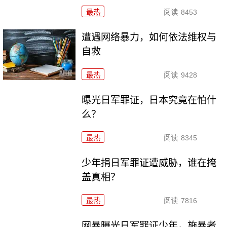
最热
阅读
8453
遭遇网络暴力，如何依法维权与
自救
最热
阅读
9428
曝光日军罪证，日本究竟在怕什
么？
最热
阅读
8345
少年捐日军罪证遭威胁，谁在掩
盖真相？
最热
阅读
7816
网暴曝光日军罪证少年，施暴者