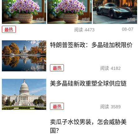
08-07
最热
阅读
4473
特朗普签新政：多晶硅加税限价
最热
阅读
4182
美多晶硅新政重塑全球供应链
最热
阅读
3589
卖瓜子水饺男装，怎会威胁美
国？