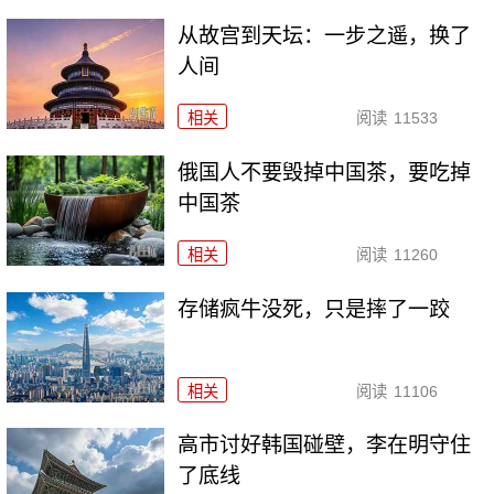
从故宫到天坛：一步之遥，换了
人间
相关
阅读
11533
俄国人不要毁掉中国茶，要吃掉
中国茶
相关
阅读
11260
存储疯牛没死，只是摔了一跤
相关
阅读
11106
高市讨好韩国碰壁，李在明守住
了底线