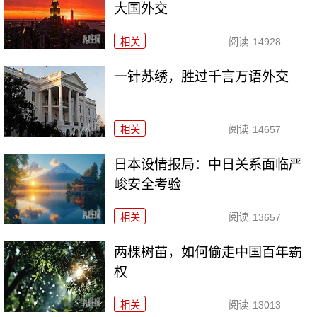
大国外交
相关
阅读
14928
一针苏绣，胜过千言万语外交
相关
阅读
14657
日本设情报局：中日关系面临严
峻安全考验
相关
阅读
13657
两棵树苗，如何偷走中国百年霸
权
相关
阅读
13013