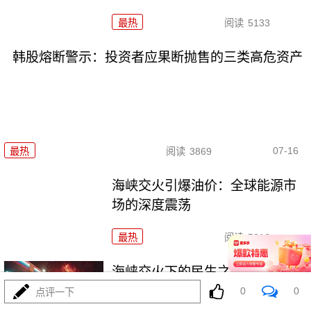
最热
阅读
5133
韩股熔断警示：投资者应果断抛售的三类高危资产
07-16
最热
阅读
3869
海峡交火引爆油价：全球能源市
场的深度震荡
最热
阅读
5216
海峡交火下的民生之痛：当地居
民的生存危机
0
0
点评一下