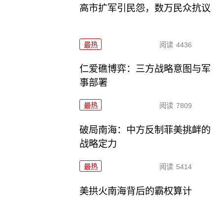
高市扩军引民怨，数万民众抗议
最热
阅读
4436
仁爱礁博弈：三方战略意图与军
事部署
最热
阅读
7809
破局南海：中方反制菲美挑衅的
战略定力
最热
阅读
5414
美拱火南海背后的霸权算计