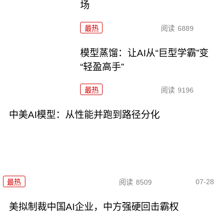
场
最热
阅读
6889
模型蒸馏：让AI从“巨型学霸”变
“轻盈高手”
最热
阅读
9196
中美AI模型：从性能并跑到路径分化
07-28
最热
阅读
8509
美拟制裁中国AI企业，中方强硬回击霸权