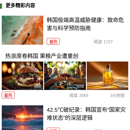
更多精彩内容
韩国极端高温威胁健康：致命危
害与科学预防指南
最热
阅读
1727
热浪席卷韩国 果粮产业遭重创
最热
阅读
2055
3小时前
42.5℃破纪录：韩国宣布“国家灾
难状态”的深层逻辑