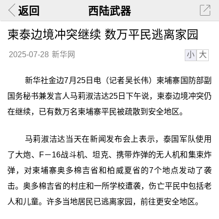
返回
西陆武器
柬泰边境冲突继续 数万平民逃离家园
小
大
2025-07-28
新华网
新华社金边7月25日电（记者吴长伟）柬埔寨国防部副
国务秘书兼发言人马莉淑洁达25日下午说，柬泰边境冲突仍
在继续，已有数万名柬埔寨平民被疏散到安全地区。
马莉淑洁达当天在新闻发布会上表示，泰国军队使用
了大炮、F－16战斗机、坦克、携带炸弹的无人机和集束炸
弹，对柬埔寨奥多棉吉省和柏威夏省的7个地点发动了袭
击。奥多棉吉省的村庄和一所学校遭袭，伤亡平民中包括老
人和儿童。许多当地居民已逃离家园，前往更安全地区。