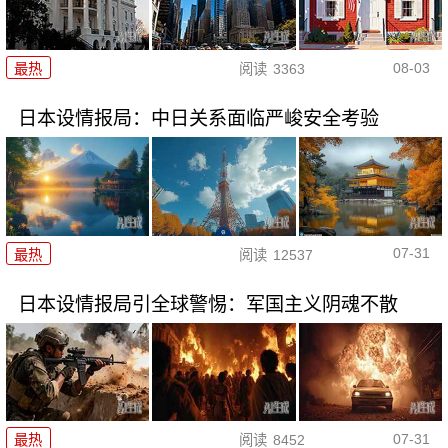
08-03
最热
阅读
3363
日本设情报局：中日关系面临严峻安全考验
07-31
最热
阅读
12537
日本设情报局引全球警惕：军国主义阴魂不散
07-31
最热
阅读
8452