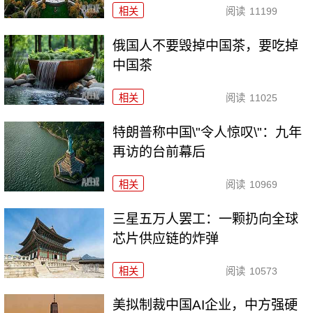
相关
阅读
11199
俄国人不要毁掉中国茶，要吃掉
中国茶
相关
阅读
11025
特朗普称中国\"令人惊叹\"：九年
再访的台前幕后
相关
阅读
10969
三星五万人罢工：一颗扔向全球
芯片供应链的炸弹
相关
阅读
10573
美拟制裁中国AI企业，中方强硬