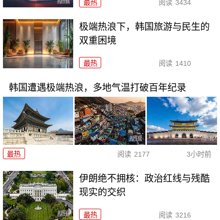
最热
阅读
3434
极端热浪下，韩国旅游与民生的
双重困境
最热
阅读
1410
韩国遭遇极端热浪，多地气温打破百年纪录
最热
阅读
2177
3小时前
伊朗绝不拥核：政治红线与残酷
现实的交织
最热
阅读
3216