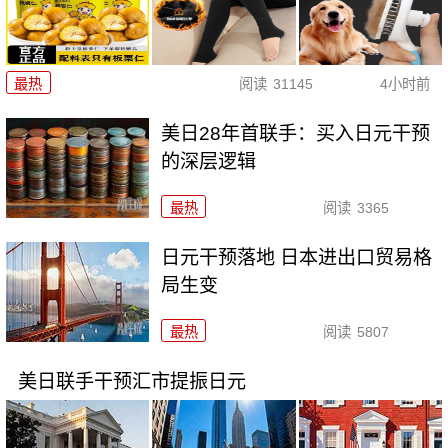
最热
阅读
31145
4小时前
美日28年首联手：买入日元干预
的深层逻辑
最热
阅读
3365
日元干预落地 日本进出口贸易格
局生变
最热
阅读
5807
美日联手干预汇市提振日元