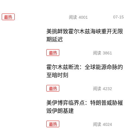
07-15
最热
阅读
4001
美挑衅致霍尔木兹海峡重开无限
期延迟
最热
阅读
3861
霍尔木兹断流：全球能源命脉的
至暗时刻
最热
阅读
4232
美伊博弈临界点：特朗普威胁摧
毁伊朗基建
最热
阅读
4024