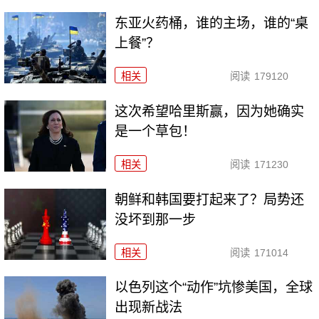
东亚火药桶，谁的主场，谁的“桌
上餐”？
相关
阅读
179120
这次希望哈里斯赢，因为她确实
是一个草包！
相关
阅读
171230
朝鲜和韩国要打起来了？局势还
没坏到那一步
相关
阅读
171014
以色列这个“动作”坑惨美国，全球
出现新战法