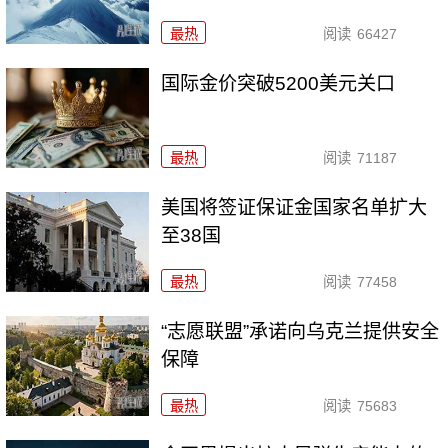
最热
阅读
66427
国际金价突破5200美元关口
最热
阅读
71187
美国将签证保证金国家名单扩大
至38国
最热
阅读
77458
“志愿联盟”承诺向乌克兰提供安全
保障
最热
阅读
75683