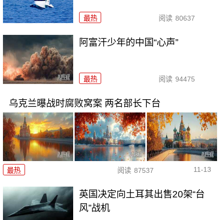
最热
阅读
80637
阿富汗少年的中国“心声”
最热
阅读
94475
乌克兰曝战时腐败窝案 两名部长下台
11-13
最热
阅读
87537
英国决定向土耳其出售20架“台
风”战机