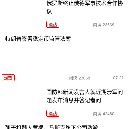
俄罗斯终止俄德军事技术合作协
议
最热
阅读
23669
特朗普签署稳定币监管法案
07-21
最热
阅读
23058
国防部新闻发言人就近期涉军问
题发布消息并答记者问
最热
阅读
42480
聊天机器人惹祸，马斯克旗下公司致歉