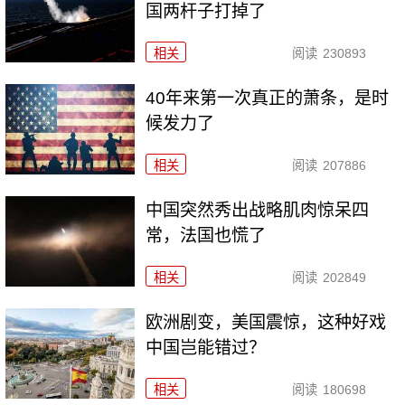
国两杆子打掉了
相关
阅读
230893
40年来第一次真正的萧条，是时
候发力了
相关
阅读
207886
中国突然秀出战略肌肉惊呆四
常，法国也慌了
相关
阅读
202849
欧洲剧变，美国震惊，这种好戏
中国岂能错过？
相关
阅读
180698