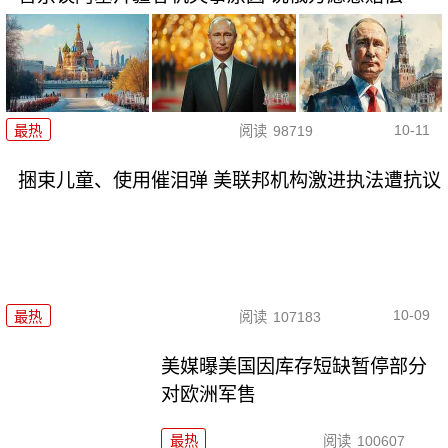
10-11
最热
阅读
98719
捆束儿童、使用催泪弹 美联邦机构激进执法遭抗议
10-09
最热
阅读
107183
美媒曝美国因库存短缺暂停部分
对欧洲军售
最热
阅读
100607