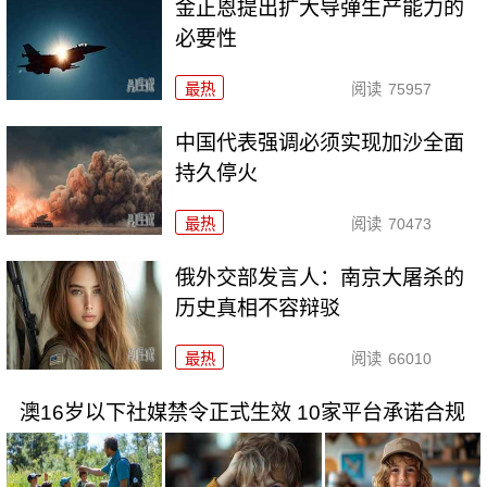
金正恩提出扩大导弹生产能力的
必要性
最热
阅读
75957
中国代表强调必须实现加沙全面
持久停火
最热
阅读
70473
俄外交部发言人：南京大屠杀的
历史真相不容辩驳
最热
阅读
66010
澳16岁以下社媒禁令正式生效 10家平台承诺合规