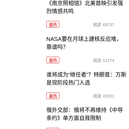
《南京照相馆》北美首映引发强
烈情感共鸣
最热
阅读
69737
NASA要在月球上建核反应堆，
靠谱吗？
最热
阅读
51274
谁将成为“继任者”？特朗普：万斯
是现阶段热门人选
最热
阅读
47031
俄外交部：俄将不再维持《中导
条约》单方面自我限制