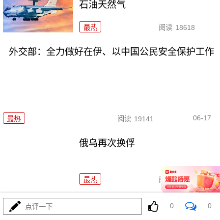
石油天然气
最热
阅读
18618
外交部：全力做好在伊、以中国公民安全保护工作
06-17
最热
阅读
19141
俄乌再次换俘
最热
阅读
17050
中国代表：谈判与合作才是解决伊核问题的正确途
0
0
点评一下
径