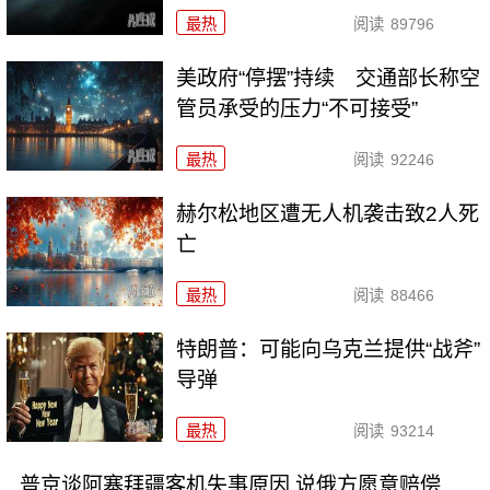
最热
阅读
89796
美政府“停摆”持续 交通部长称空
管员承受的压力“不可接受”
最热
阅读
92246
赫尔松地区遭无人机袭击致2人死
亡
最热
阅读
88466
特朗普：可能向乌克兰提供“战斧”
导弹
最热
阅读
93214
普京谈阿塞拜疆客机失事原因 说俄方愿意赔偿