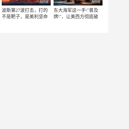
波斯第27波打击，打的
东大海军这一手\"普及
不是靶子，是美利坚命
牌\"，让美西方彻底破
门
防！