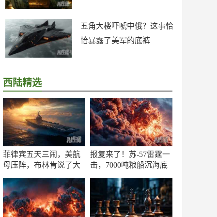
五角大楼吓唬中俄？这事恰
恰暴露了美军的底裤
西陆精选
菲律宾五天三闹，美航
报复来了！苏-57雷霆一
母压阵，布林肯说了大
击，7000吨粮船沉海底
实话