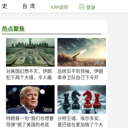
历史
台湾
APP访问
登录
热点聚焦
对美国幻想不灭，伊朗
总统见不到领袖，伊朗
犯下两个大错，令人痛
革命卫队自己下令开
心！
打？
特朗普一句“我们也想要
沙特王储、埃尔多安、
导弹”揭了美国的老底
夏巴兹在麦加搞了个大