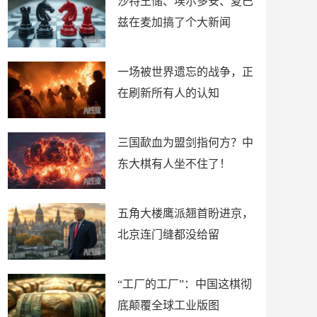
沙特王储、埃尔多安、夏巴
兹在麦加搞了个大新闻
一场被世界遗忘的战争，正
在刷新所有人的认知
三国歃血为盟剑指何方？中
东大棋有人坐不住了！
五角大楼鹰派翘首盼进京，
北京连门缝都没给留
“工厂的工厂”：中国这棋彻
底颠覆全球工业版图