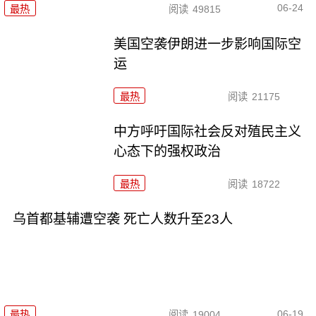
06-24
最热
阅读
49815
美国空袭伊朗进一步影响国际空
运
最热
阅读
21175
中方呼吁国际社会反对殖民主义
心态下的强权政治
最热
阅读
18722
乌首都基辅遭空袭 死亡人数升至23人
06-19
最热
阅读
19004