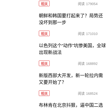
相关
阅读
179054
朝鲜和韩国要打起来了？局势还
没坏到那一步
相关
阅读
171010
以色列这个“动作”坑惨美国，全球
出现新战法
相关
阅读
168892
新版西部大开发，新一轮拉内需
又要开始了？
相关
阅读
168524
布林肯在北京抖狠，逼中国二选