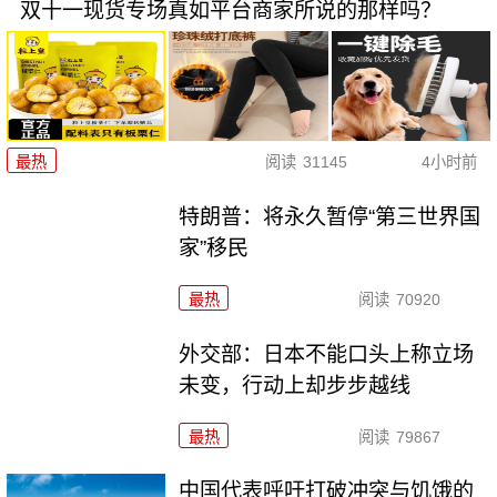
双十一现货专场真如平台商家所说的那样吗？
最热
阅读
31145
4小时前
特朗普：将永久暂停“第三世界国
家”移民
最热
阅读
70920
外交部：日本不能口头上称立场
未变，行动上却步步越线
最热
阅读
79867
中国代表呼吁打破冲突与饥饿的