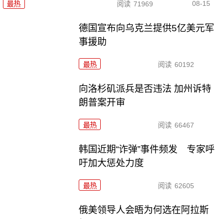
08-15
最热
阅读
71969
德国宣布向乌克兰提供5亿美元军
事援助
最热
阅读
60192
向洛杉矶派兵是否违法 加州诉特
朗普案开审
最热
阅读
66467
韩国近期“诈弹”事件频发 专家呼
吁加大惩处力度
最热
阅读
62605
俄美领导人会晤为何选在阿拉斯