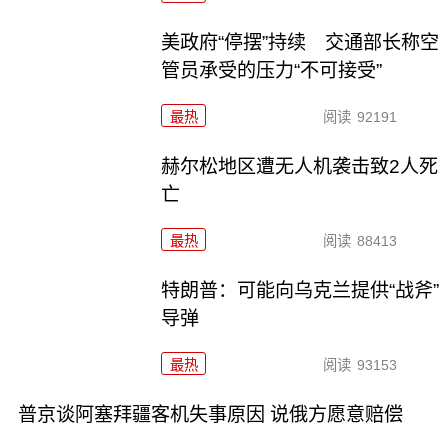
美政府“停摆”持续 交通部长称空
管员承受的压力“不可接受”
最热
阅读
92191
赫尔松地区遭无人机袭击致2人死
亡
最热
阅读
88413
特朗普：可能向乌克兰提供“战斧”
导弹
最热
阅读
93153
普京谈阿塞拜疆客机失事原因 说俄方愿意赔偿