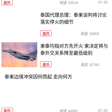
07-30
最热
阅读
43519
泰国代理总理：泰柬谈判将讨论
落实停火的细节
最热
阅读
33055
柬泰均指对方先开火 柬决定将与
泰外交关系降至最低级别
最热
阅读
32765
泰柬边境冲突因何而起 走向何方
07-28
最热
阅读
46891