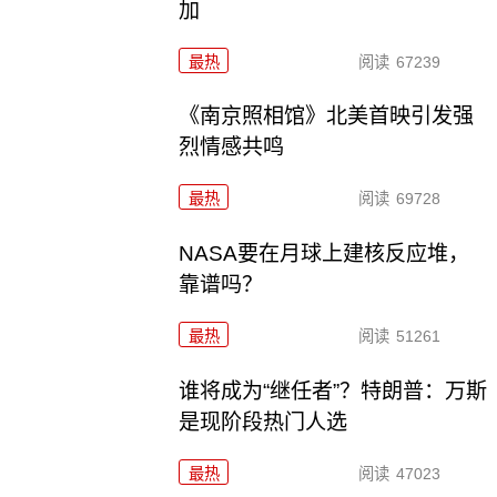
加
最热
阅读
67239
《南京照相馆》北美首映引发强
烈情感共鸣
最热
阅读
69728
NASA要在月球上建核反应堆，
靠谱吗？
最热
阅读
51261
谁将成为“继任者”？特朗普：万斯
是现阶段热门人选
最热
阅读
47023