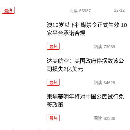
12-12
最热
阅读
65937
澳16岁以下社媒禁令正式生效 10
家平台承诺合规
最热
阅读
73039
达美航空：美国政府停摆致该公
司损失2亿美元
最热
阅读
64629
柬埔寨明年将对中国公民试行免
签政策
最热
阅读
62339