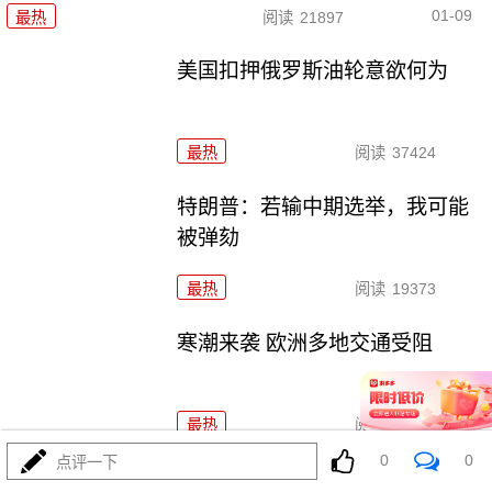
01-09
最热
阅读
21897
美国扣押俄罗斯油轮意欲何为
最热
阅读
37424
特朗普：若输中期选举，我可能
被弹劾
最热
阅读
19373
寒潮来袭 欧洲多地交通受阻
最热
阅读
26494
0
0
点评一下
外交部回应美方关于中国军事演