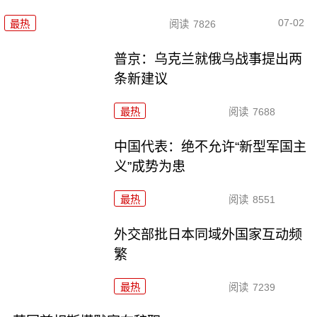
07-02
最热
阅读
7826
普京：乌克兰就俄乌战事提出两
条新建议
最热
阅读
7688
中国代表：绝不允许“新型军国主
义”成势为患
最热
阅读
8551
外交部批日本同域外国家互动频
繁
最热
阅读
7239