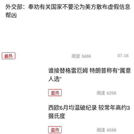
外交部：奉劝有关国家不要沦为美方散布虚假信息
帮凶
07-16
最热
阅读
5686
谁接替格雷厄姆 特朗普称有“属意
人选”
最热
阅读
6256
西欧6月均温破纪录 较常年高约3
摄氏度
最热
阅读
6588