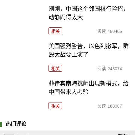
刚刚，中国这个邻国棋行险招，
动静闹得太大
相关
阅读
450405
美国强烈警告，以色列撤军，群
殴大战要上演了
相关
阅读
246074
菲律宾南海挑衅出现新模式，给
中国带来大考验
相关
阅读
188967
热门评论