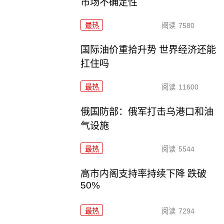
市场不确定性
最热
阅读
7580
国际油价重拾升势 世界经济还能
扛住吗
最热
阅读
11600
俄国防部：俄军打击乌港口和油
气设施
最热
阅读
5544
高市内阁支持率持续下降 跌破
50%
最热
阅读
7294