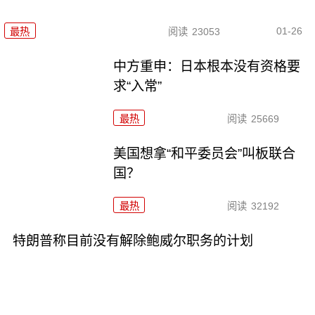
01-26
最热
阅读
23053
中方重申：日本根本没有资格要
求“入常”
最热
阅读
25669
美国想拿“和平委员会”叫板联合
国？
最热
阅读
32192
特朗普称目前没有解除鲍威尔职务的计划