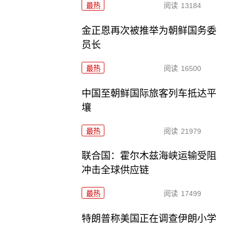
最热
阅读
13184
金正恩再次被推举为朝鲜国务委
员长
最热
阅读
16500
中国至朝鲜国际旅客列车抵达平
壤
最热
阅读
21979
联合国：霍尔木兹海峡运输受阻
冲击全球供应链
最热
阅读
17499
特朗普称美国正在调查伊朗小学