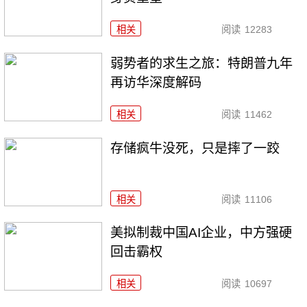
相关
阅读
12283
弱势者的求生之旅：特朗普九年
再访华深度解码
相关
阅读
11462
存储疯牛没死，只是摔了一跤
相关
阅读
11106
美拟制裁中国AI企业，中方强硬
回击霸权
相关
阅读
10697