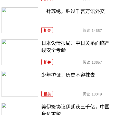
一针苏绣，胜过千言万语外交
相关
阅读
14657
日本设情报局：中日关系面临严
峻安全考验
相关
阅读
13657
少年护证：历史不容抹去
相关
阅读
13049
美伊签协议伊朗获三千亿，中国
身负重望