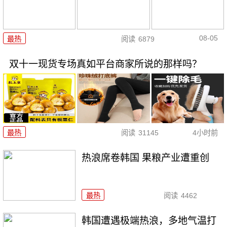
08-05
最热
阅读
6879
双十一现货专场真如平台商家所说的那样吗？
最热
阅读
31145
4小时前
热浪席卷韩国 果粮产业遭重创
最热
阅读
4462
韩国遭遇极端热浪，多地气温打