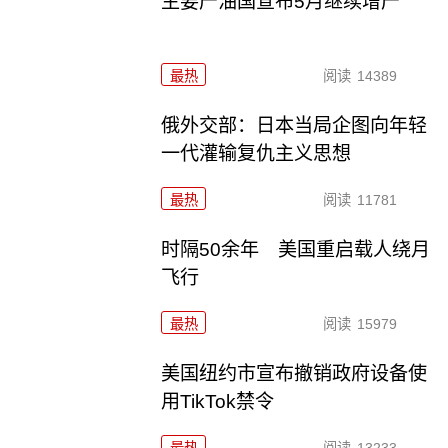
主要产油国宣布5月继续增产
最热
阅读
14389
俄外交部：日本当局企图向年轻
一代灌输复仇主义思想
最热
阅读
11781
时隔50余年 美国重启载人绕月
飞行
最热
阅读
15979
美国纽约市宣布撤销政府设备使
用TikTok禁令
最热
阅读
13233