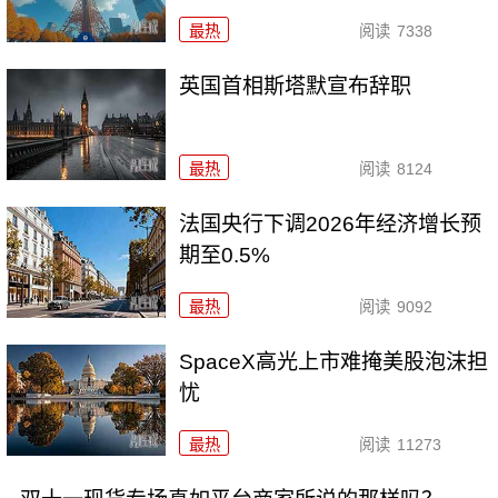
最热
阅读
7338
英国首相斯塔默宣布辞职
最热
阅读
8124
法国央行下调2026年经济增长预
期至0.5%
最热
阅读
9092
SpaceX高光上市难掩美股泡沫担
忧
最热
阅读
11273