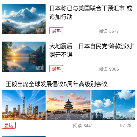
日本称已与美国联合干预汇市 或
追加行动
最热
阅读
3677
大地震后 日本自民党“筹款派对”
照开不误
最热
阅读
9006
王毅出席全球发展倡议5周年高级别会议
07-29
最热
阅读
6441