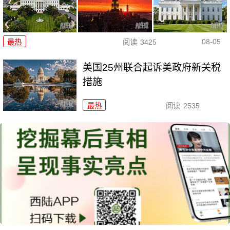
08-05
最热
阅读
3425
美国25州联合起诉美政府新关税
措施
最热
阅读
2535