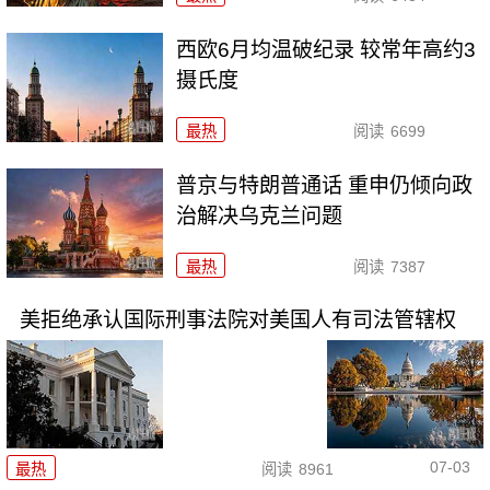
西欧6月均温破纪录 较常年高约3
摄氏度
最热
阅读
6699
普京与特朗普通话 重申仍倾向政
治解决乌克兰问题
最热
阅读
7387
美拒绝承认国际刑事法院对美国人有司法管辖权
07-03
最热
阅读
8961