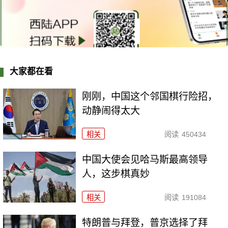
大家都在看
刚刚，中国这个邻国棋行险招，
动静闹得太大
相关
阅读
450434
中国大使会见哈马斯最高领导
人，这步棋真妙
相关
阅读
191084
特朗普与拜登，普京选择了拜