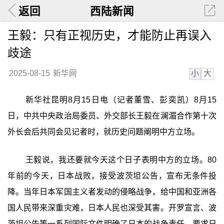
返回
西陆新闻
王毅：只有正视历史，才能防止再误入
歧途
小
大
2025-08-15
新华网
新华社昆明8月15日电（记者董雪、彭奕凯）8月15
日，中共中央政治局委员、外交部长王毅在澜湄合作第十次
外长会后共同会见记者时，就历史问题阐明中方立场。
王毅说，我还要就今天这个日子表明中方的立场。80
年前的今天，日本战败，接受波茨坦公告，宣布无条件投
降。当年日本军国主义者发动的侵略战争，给中国和亚洲各
国人民带来深重灾难，日本人民也深受其害。开罗宣言、波
茨坦公告等一系列国际文件明确了日本的战争责任，要求日