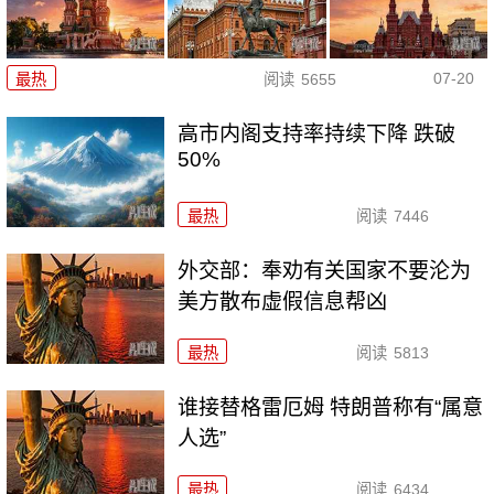
07-20
最热
阅读
5655
高市内阁支持率持续下降 跌破
50%
最热
阅读
7446
外交部：奉劝有关国家不要沦为
美方散布虚假信息帮凶
最热
阅读
5813
谁接替格雷厄姆 特朗普称有“属意
人选”
最热
阅读
6434