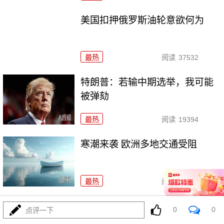
美国扣押俄罗斯油轮意欲何为
最热
阅读
37532
特朗普：若输中期选举，我可能
被弹劾
最热
阅读
19394
寒潮来袭 欧洲多地交通受阻
最热
阅读
26565
外交部回应美方关于中国军事演
0
0
点评一下
习的言论