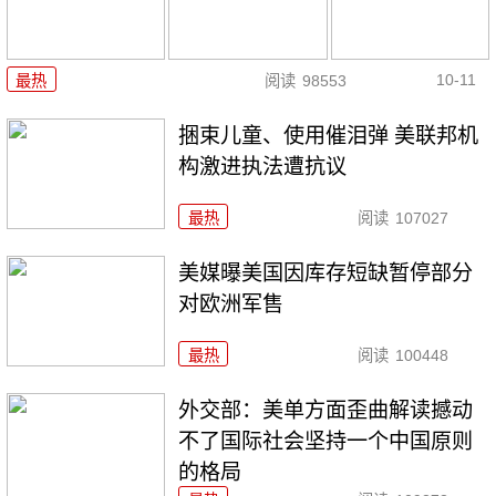
10-11
最热
阅读
98553
捆束儿童、使用催泪弹 美联邦机
构激进执法遭抗议
最热
阅读
107027
美媒曝美国因库存短缺暂停部分
对欧洲军售
最热
阅读
100448
外交部：美单方面歪曲解读撼动
不了国际社会坚持一个中国原则
的格局