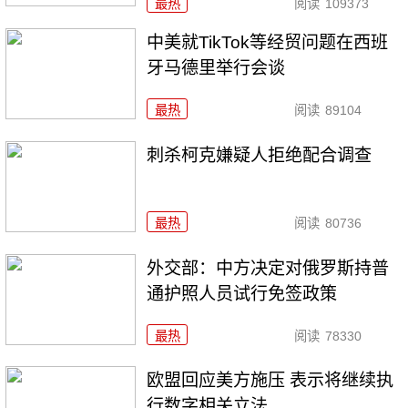
最热
阅读
109373
中美就TikTok等经贸问题在西班
牙马德里举行会谈
最热
阅读
89104
刺杀柯克嫌疑人拒绝配合调查
最热
阅读
80736
外交部：中方决定对俄罗斯持普
通护照人员试行免签政策
最热
阅读
78330
欧盟回应美方施压 表示将继续执
行数字相关立法