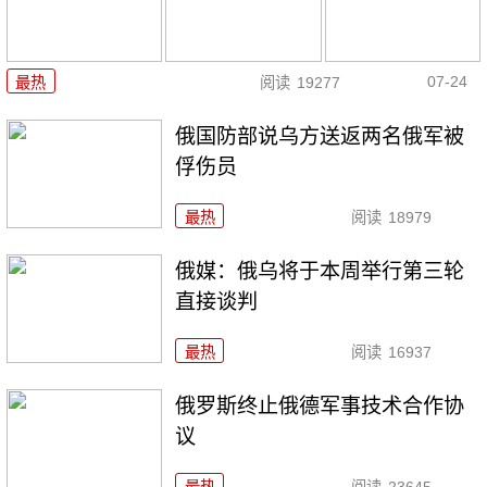
07-24
最热
阅读
19277
俄国防部说乌方送返两名俄军被
俘伤员
最热
阅读
18979
俄媒：俄乌将于本周举行第三轮
直接谈判
最热
阅读
16937
俄罗斯终止俄德军事技术合作协
议
最热
阅读
23645