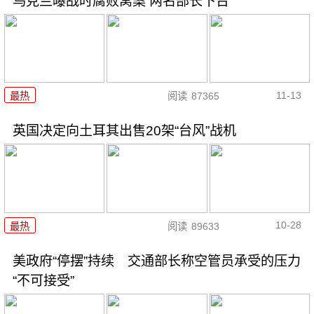
乌克兰曝战时腐败窝案 两名部长下台
11-13
最热
阅读
87365
英国决定向土耳其出售20架“台风”战机
10-28
最热
阅读
89633
美政府“停摆”持续 交通部长称空管员承受的压力
“不可接受”