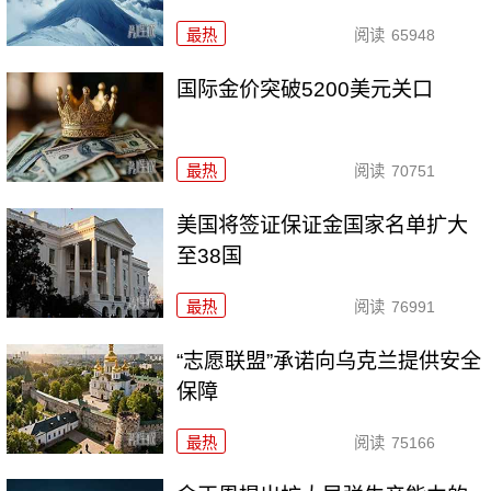
最热
阅读
65948
国际金价突破5200美元关口
最热
阅读
70751
美国将签证保证金国家名单扩大
至38国
最热
阅读
76991
“志愿联盟”承诺向乌克兰提供安全
保障
最热
阅读
75166