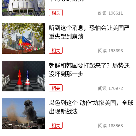
相关
阅读
196611
听到这个消息，恐怕会让美国严
重失望到崩溃
相关
阅读
193696
朝鲜和韩国要打起来了？局势还
没坏到那一步
相关
阅读
170972
以色列这个“动作”坑惨美国，全球
出现新战法
相关
阅读
168868