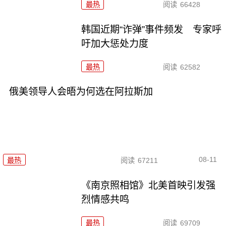
最热
阅读
66428
韩国近期“诈弹”事件频发 专家呼
吁加大惩处力度
最热
阅读
62582
俄美领导人会晤为何选在阿拉斯加
08-11
最热
阅读
67211
《南京照相馆》北美首映引发强
烈情感共鸣
最热
阅读
69709