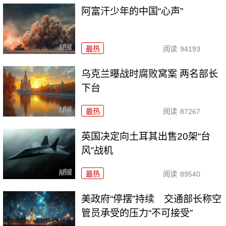
阿富汗少年的中国“心声”
最热
阅读
94193
乌克兰曝战时腐败窝案 两名部长
下台
最热
阅读
87267
英国决定向土耳其出售20架“台
风”战机
最热
阅读
89540
美政府“停摆”持续 交通部长称空
管员承受的压力“不可接受”