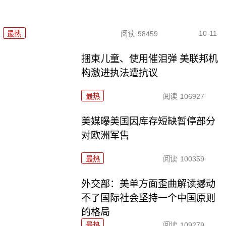
10-11
最热
阅读
98459
捆束儿童、使用催泪弹 美联邦机
构激进执法遭抗议
最热
阅读
106927
美媒曝美国因库存短缺暂停部分
对欧洲军售
最热
阅读
100359
外交部：美单方面歪曲解读撼动
不了国际社会坚持一个中国原则
的格局
最热
阅读
109279