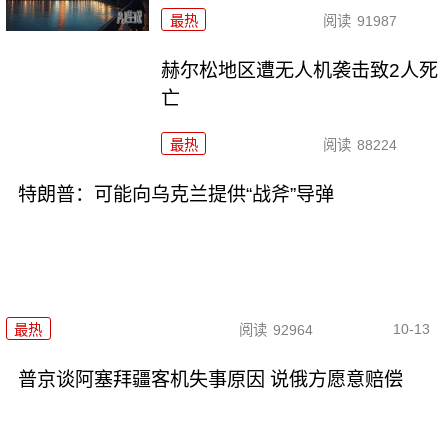
最热
阅读
91987
赫尔松地区遭无人机袭击致2人死
亡
最热
阅读
88224
特朗普：可能向乌克兰提供“战斧”导弹
10-13
最热
阅读
92964
普京谈阿塞拜疆客机失事原因 说俄方愿意赔偿