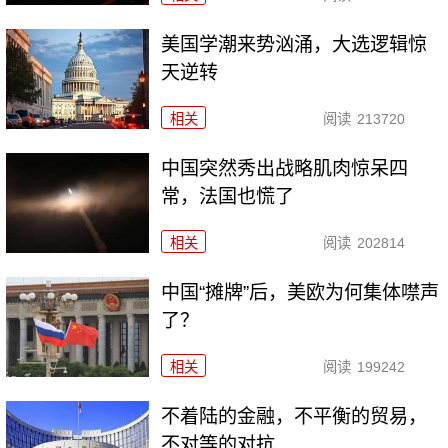
美国学潮来势汹涌，大选逻辑惊
天逆转
相关
阅读
213720
中国突然秀出战略肌肉惊呆四
常，法国也慌了
相关
阅读
202814
中国“摊牌”后，美欧为何集体噤声
了？
相关
阅读
199242
不着陆的金融，不平衡的贸易，
不对等的对抗