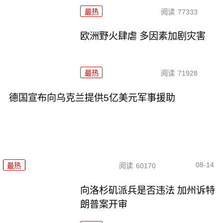
最热
阅读
77333
欧洲野火肆虐 多因素加剧灾害
最热
阅读
71928
德国宣布向乌克兰提供5亿美元军事援助
08-14
最热
阅读
60170
向洛杉矶派兵是否违法 加州诉特
朗普案开审