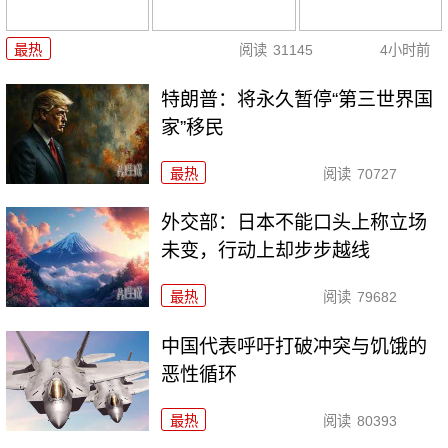
最热
阅读
31145
4小时前
特朗普：将永久暂停“第三世界国
家”移民
最热
阅读
70727
外交部：日本不能口头上称立场
未变，行动上却步步越线
最热
阅读
79682
中国代表呼吁打破冲突与饥饿的
恶性循环
最热
阅读
80393