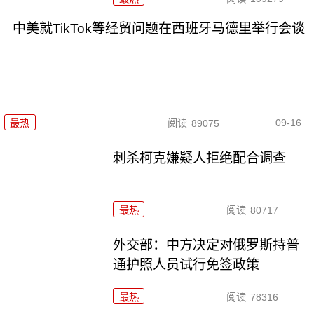
中美就TikTok等经贸问题在西班牙马德里举行会谈
09-16
最热
阅读
89075
刺杀柯克嫌疑人拒绝配合调查
最热
阅读
80717
外交部：中方决定对俄罗斯持普
通护照人员试行免签政策
最热
阅读
78316