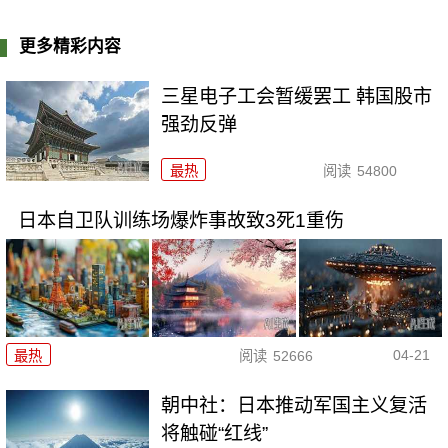
更多精彩内容
三星电子工会暂缓罢工 韩国股市
强劲反弹
最热
阅读
54800
日本自卫队训练场爆炸事故致3死1重伤
04-21
最热
阅读
52666
朝中社：日本推动军国主义复活
将触碰“红线”