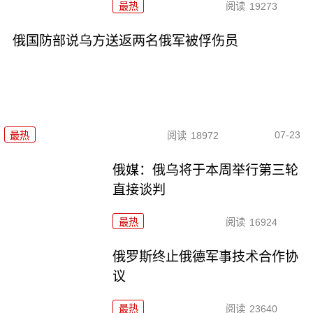
最热
阅读
19273
俄国防部说乌方送返两名俄军被俘伤员
07-23
最热
阅读
18972
俄媒：俄乌将于本周举行第三轮
直接谈判
最热
阅读
16924
俄罗斯终止俄德军事技术合作协
议
最热
阅读
23640