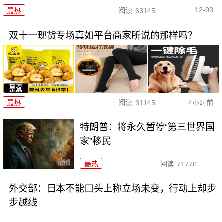
12-03
最热
阅读
63145
双十一现货专场真如平台商家所说的那样吗？
最热
阅读
31145
4小时前
特朗普：将永久暂停“第三世界国
家”移民
最热
阅读
71770
外交部：日本不能口头上称立场未变，行动上却步
步越线