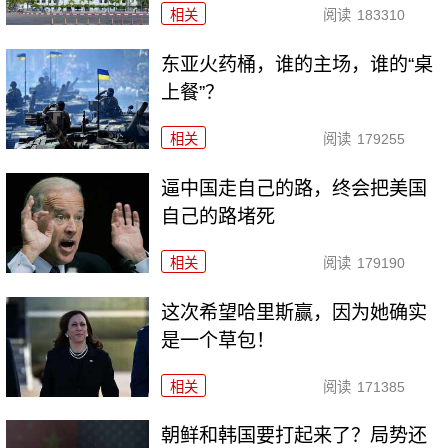
相关
阅读
183310
东亚火药桶，谁的主场，谁的“桌
上餐”？
相关
阅读
179255
逼中国走自己的路，终会把美国
自己的路堵死
相关
阅读
179190
这次希望哈里斯赢，因为她确实
是一个草包！
相关
阅读
171385
朝鲜和韩国要打起来了？局势还