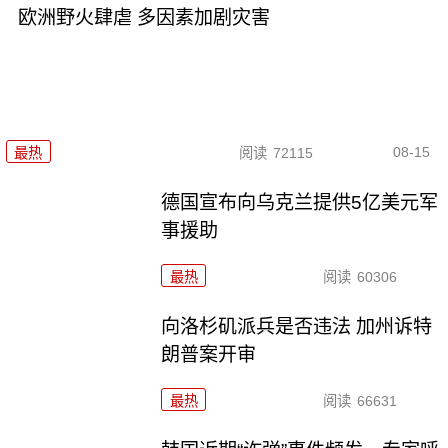
欧洲野火肆虐 多因素加剧灾害
08-15
最热
阅读
72115
德国宣布向乌克兰提供5亿美元军
事援助
最热
阅读
60306
向洛杉矶派兵是否违法 加州诉特
朗普案开审
最热
阅读
66631