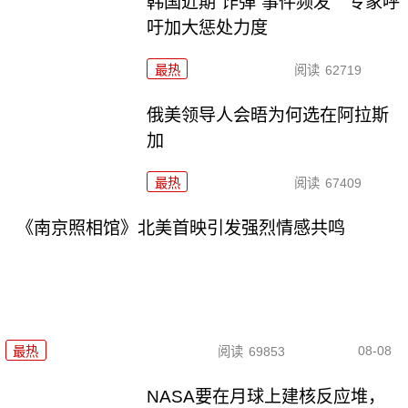
韩国近期“诈弹”事件频发 专家呼
吁加大惩处力度
最热
阅读
62719
俄美领导人会晤为何选在阿拉斯
加
最热
阅读
67409
《南京照相馆》北美首映引发强烈情感共鸣
08-08
最热
阅读
69853
NASA要在月球上建核反应堆，