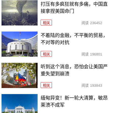
打压有多疯狂就有多痛，中国直
接拿捏美国命门
相关
阅读
236452
不着陆的金融，不平衡的贸易，
不对等的对抗
相关
阅读
196801
听到这个消息，恐怕会让美国严
重失望到崩溃
相关
阅读
193843
缅甸异变！新一轮大清算，敏昂
莱溃不成军