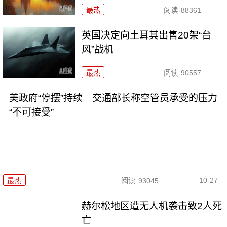
最热
阅读
88361
英国决定向土耳其出售20架“台
风”战机
最热
阅读
90557
美政府“停摆”持续 交通部长称空管员承受的压力
“不可接受”
10-27
最热
阅读
93045
赫尔松地区遭无人机袭击致2人死
亡