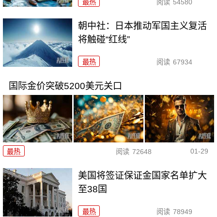
最热
阅读
54580
朝中社：日本推动军国主义复活
将触碰“红线”
最热
阅读
67934
国际金价突破5200美元关口
01-29
最热
阅读
72648
美国将签证保证金国家名单扩大
至38国
最热
阅读
78949