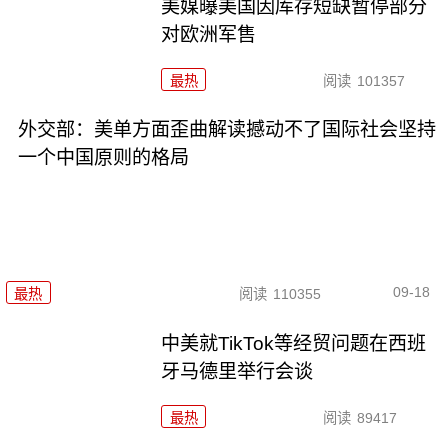
美媒曝美国因库存短缺暂停部分
对欧洲军售
最热
阅读
101357
外交部：美单方面歪曲解读撼动不了国际社会坚持
一个中国原则的格局
09-18
最热
阅读
110355
中美就TikTok等经贸问题在西班
牙马德里举行会谈
最热
阅读
89417