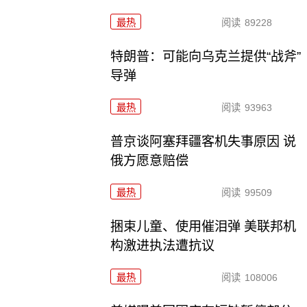
最热
阅读
89228
特朗普：可能向乌克兰提供“战斧”
导弹
最热
阅读
93963
普京谈阿塞拜疆客机失事原因 说
俄方愿意赔偿
最热
阅读
99509
捆束儿童、使用催泪弹 美联邦机
构激进执法遭抗议
最热
阅读
108006