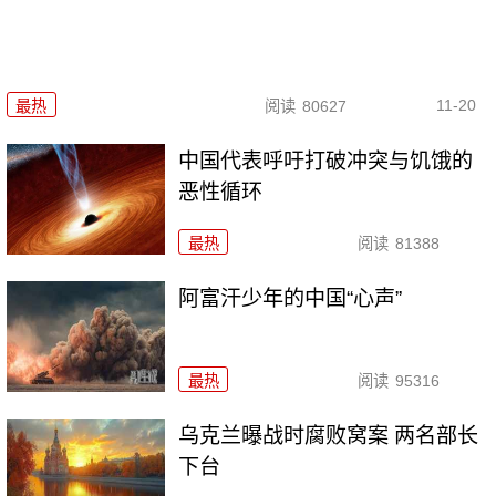
11-20
最热
阅读
80627
中国代表呼吁打破冲突与饥饿的
恶性循环
最热
阅读
81388
阿富汗少年的中国“心声”
最热
阅读
95316
乌克兰曝战时腐败窝案 两名部长
下台