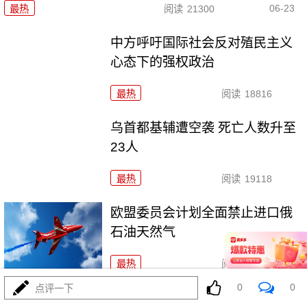
06-23
最热
阅读
21300
中方呼吁国际社会反对殖民主义
心态下的强权政治
最热
阅读
18816
乌首都基辅遭空袭 死亡人数升至
23人
最热
阅读
19118
欧盟委员会计划全面禁止进口俄
石油天然气
最热
阅读
18714
0
0
点评一下
外交部：全力做好在伊、以中国