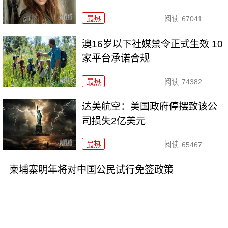
最热
阅读
67041
澳16岁以下社媒禁令正式生效 10
家平台承诺合规
最热
阅读
74382
达美航空：美国政府停摆致该公
司损失2亿美元
最热
阅读
65467
柬埔寨明年将对中国公民试行免签政策