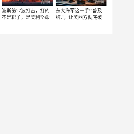
波斯第27波打击，打的
东大海军这一手\"普及
不是靶子，是美利坚命
牌\"，让美西方彻底破
门
防！