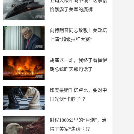
五角大楼吓唬中俄？这事恰
恰暴露了美军的底裤
向特朗普同志致敬！美政坛
上演“超级抹红大赛”
胡塞这一炸，我终于看懂伊
朗总统昨天那句话了
印度豪赌千亿卢比，要对中
国光伏“卡脖子”？
射程1800公里的“巨炮”，治
得了美军“焦虑”吗？