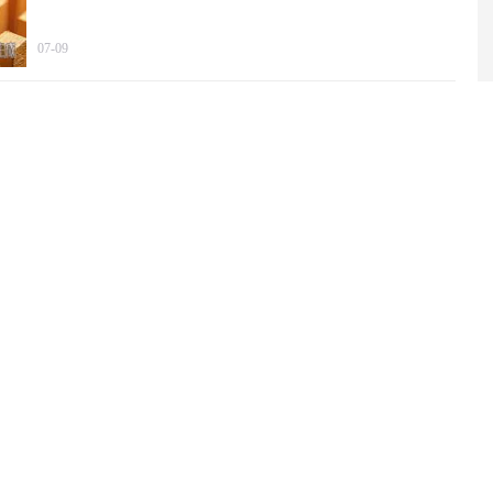
07-09
2025年我国文化产业营收规模突破20万亿元
06-29
中国代表：绝不允许“新型军国主义”成势为患
06-29
两部门就养老服务师职业资格制度出台暂行规定