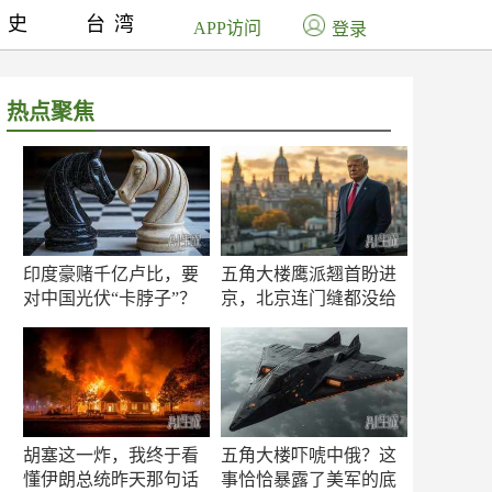
历史
台湾
APP访问
登录
热点聚焦
印度豪赌千亿卢比，要
五角大楼鹰派翘首盼进
对中国光伏“卡脖子”？
京，北京连门缝都没给
留
胡塞这一炸，我终于看
五角大楼吓唬中俄？这
懂伊朗总统昨天那句话
事恰恰暴露了美军的底