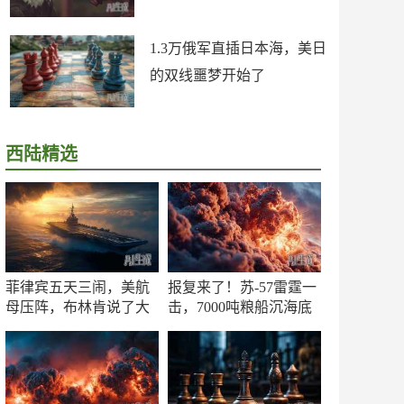
1.3万俄军直插日本海，美日
的双线噩梦开始了
西陆精选
菲律宾五天三闹，美航
报复来了！苏-57雷霆一
母压阵，布林肯说了大
击，7000吨粮船沉海底
实话