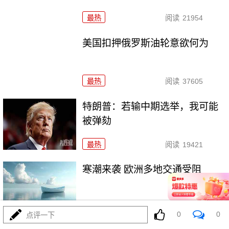
最热
阅读
21954
美国扣押俄罗斯油轮意欲何为
最热
阅读
37605
特朗普：若输中期选举，我可能
被弹劾
最热
阅读
19421
寒潮来袭 欧洲多地交通受阻
最热
阅读
26606
0
0
点评一下