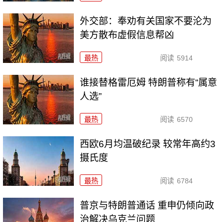
外交部：奉劝有关国家不要沦为
美方散布虚假信息帮凶
最热
阅读
5914
谁接替格雷厄姆 特朗普称有“属意
人选”
最热
阅读
6570
西欧6月均温破纪录 较常年高约3
摄氏度
最热
阅读
6784
普京与特朗普通话 重申仍倾向政
治解决乌克兰问题