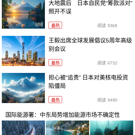
大地震后 日本自民党“筹款派对”
照开不误
最热
阅读
9368
王毅出席全球发展倡议5周年高级
别会议
最热
阅读
6732
担心被“追责” 日本对美核电投资
陷僵局
最热
阅读
9490
国际能源署：中东局势增加能源市场不确定性