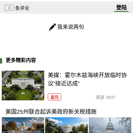
登陆
0
条评论
我来说两句
更多精彩内容
美媒：霍尔木兹海峡开放临时协
议“接近达成”
最热
阅读
3837
美国25州联合起诉美政府新关税措施