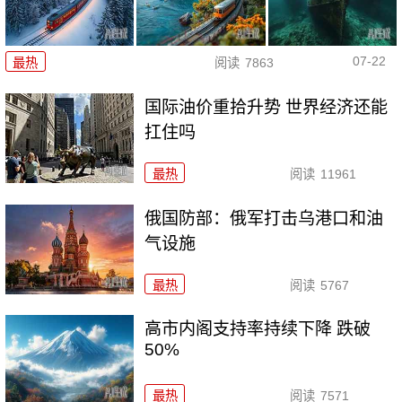
07-22
最热
阅读
7863
国际油价重拾升势 世界经济还能
扛住吗
最热
阅读
11961
俄国防部：俄军打击乌港口和油
气设施
最热
阅读
5767
高市内阁支持率持续下降 跌破
50%
最热
阅读
7571