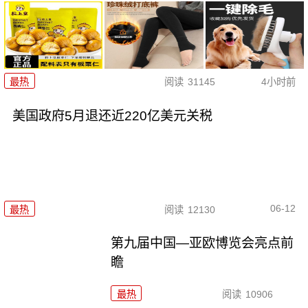
最热
阅读
31145
4小时前
美国政府5月退还近220亿美元关税
06-12
最热
阅读
12130
第九届中国—亚欧博览会亮点前
瞻
最热
阅读
10906