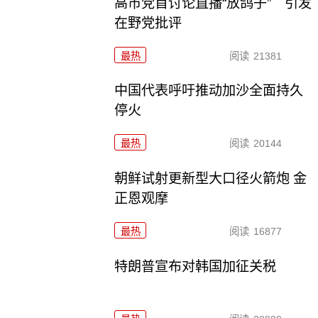
高市党首讨论直播“放鸽子” 引发
在野党批评
最热
阅读
21381
中国代表呼吁推动加沙全面持久
停火
最热
阅读
20144
朝鲜试射更新型大口径火箭炮 金
正恩观摩
最热
阅读
16877
特朗普宣布对韩国加征关税