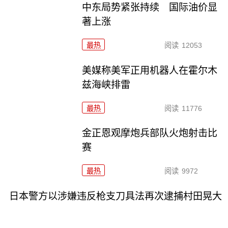
中东局势紧张持续 国际油价显
著上涨
最热
阅读
12053
美媒称美军正用机器人在霍尔木
兹海峡排雷
最热
阅读
11776
金正恩观摩炮兵部队火炮射击比
赛
最热
阅读
9972
日本警方以涉嫌违反枪支刀具法再次逮捕村田晃大