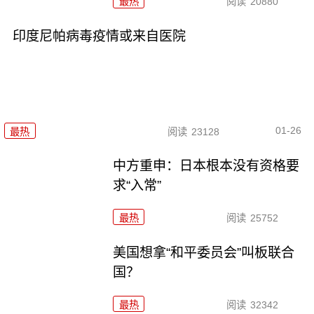
最热
阅读
20880
印度尼帕病毒疫情或来自医院
01-26
最热
阅读
23128
中方重申：日本根本没有资格要
求“入常”
最热
阅读
25752
美国想拿“和平委员会”叫板联合
国？
最热
阅读
32342