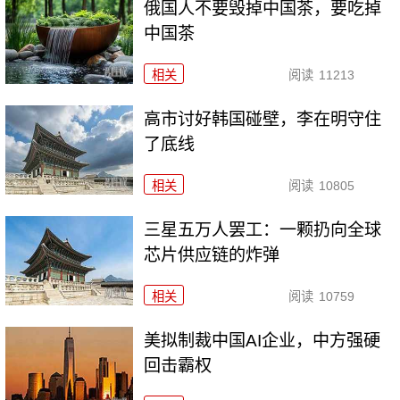
俄国人不要毁掉中国茶，要吃掉
中国茶
相关
阅读
11213
高市讨好韩国碰壁，李在明守住
了底线
相关
阅读
10805
三星五万人罢工：一颗扔向全球
芯片供应链的炸弹
相关
阅读
10759
美拟制裁中国AI企业，中方强硬
回击霸权