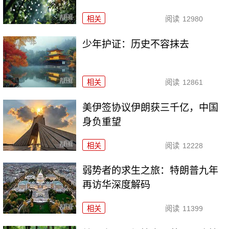
相关
阅读
12980
少年护证：历史不容抹去
相关
阅读
12861
美伊签协议伊朗获三千亿，中国
身负重望
相关
阅读
12228
弱势者的求生之旅：特朗普九年
再访华深度解码
相关
阅读
11399