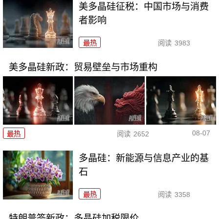
美多晶硅征税：中国市场与消费
者影响
最热
阅读
3983
美多晶硅新政：贸易壁垒与市场重构
08-07
最热
阅读
2652
多晶硅：新能源与信息产业的基
石
最热
阅读
3358
特朗普签新政：多晶硅加税限价