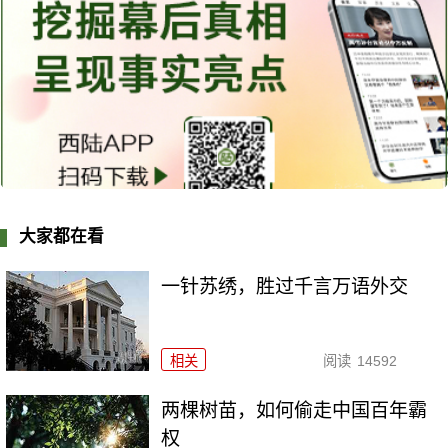
大家都在看
一针苏绣，胜过千言万语外交
相关
阅读
14592
两棵树苗，如何偷走中国百年霸
权