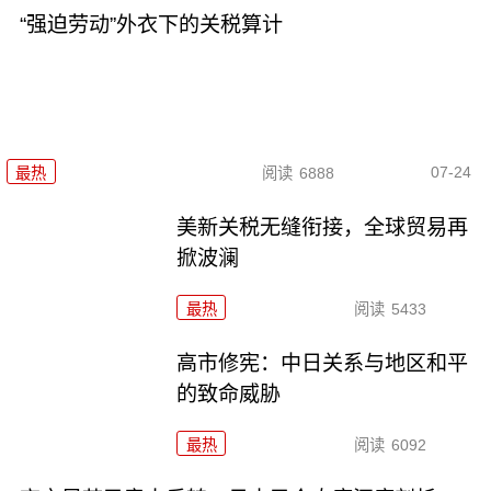
“强迫劳动”外衣下的关税算计
07-24
最热
阅读
6888
美新关税无缝衔接，全球贸易再
掀波澜
最热
阅读
5433
高市修宪：中日关系与地区和平
的致命威胁
最热
阅读
6092