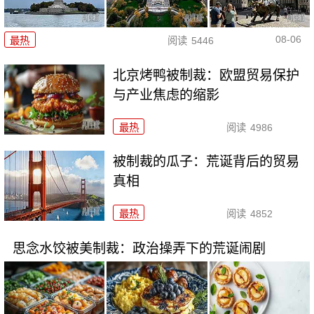
08-06
最热
阅读
5446
北京烤鸭被制裁：欧盟贸易保护
与产业焦虑的缩影
最热
阅读
4986
被制裁的瓜子：荒诞背后的贸易
真相
最热
阅读
4852
思念水饺被美制裁：政治操弄下的荒诞闹剧