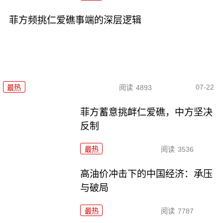
菲方频挑仁爱礁事端的深层逻辑
07-22
最热
阅读
4893
菲方蓄意挑衅仁爱礁，中方坚决
反制
最热
阅读
3536
高油价冲击下的中国经济：承压
与破局
最热
阅读
7787