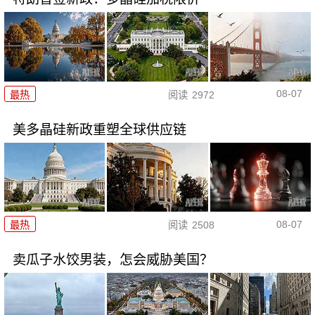
08-07
最热
阅读
2972
美多晶硅新政重塑全球供应链
08-07
最热
阅读
2508
卖瓜子水饺男装，怎会威胁美国？