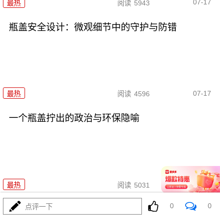
07-17
最热
阅读
5943
瓶盖安全设计：微观细节中的守护与防错
07-17
最热
阅读
4596
一个瓶盖拧出的政治与环保隐喻
07-17
最热
阅读
5031
0
0
点评一下
日韩股市重挫：半导体失速与中