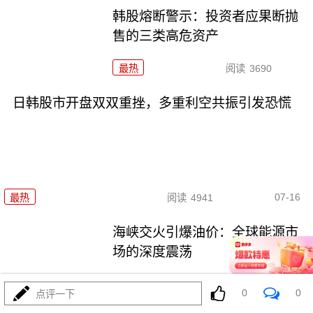
韩股熔断警示：投资者应果断抛
售的三类高危资产
最热
阅读
3690
日韩股市开盘双双重挫，多重利空共振引发恐慌
07-16
最热
阅读
4941
海峡交火引爆油价：全球能源市
场的深度震荡
最热
阅读
4947
0
0
点评一下