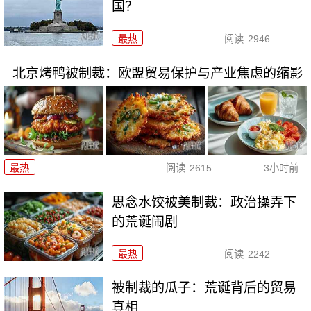
国？
最热
阅读
2946
北京烤鸭被制裁：欧盟贸易保护与产业焦虑的缩影
最热
阅读
2615
3小时前
思念水饺被美制裁：政治操弄下
的荒诞闹剧
最热
阅读
2242
被制裁的瓜子：荒诞背后的贸易
真相