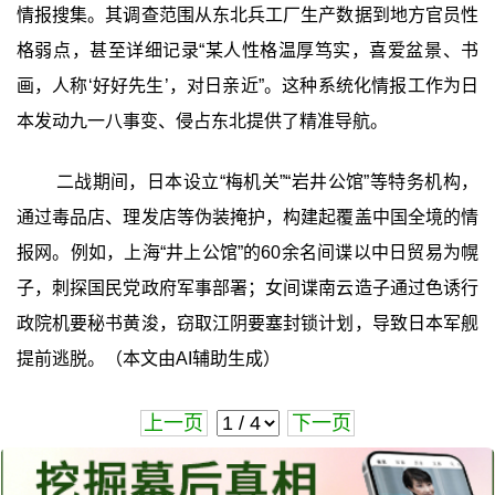
情报搜集。其调查范围从东北兵工厂生产数据到地方官员性
格弱点，甚至详细记录“某人性格温厚笃实，喜爱盆景、书
画，人称‘好好先生’，对日亲近”。这种系统化情报工作为日
本发动九一八事变、侵占东北提供了精准导航。
二战期间，日本设立“梅机关”“岩井公馆”等特务机构，
通过毒品店、理发店等伪装掩护，构建起覆盖中国全境的情
报网。例如，上海“井上公馆”的60余名间谍以中日贸易为幌
子，刺探国民党政府军事部署；女间谍南云造子通过色诱行
政院机要秘书黄浚，窃取江阴要塞封锁计划，导致日本军舰
提前逃脱。（本文由AI辅助生成）
上一页
下一页