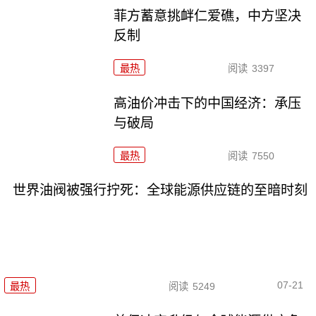
菲方蓄意挑衅仁爱礁，中方坚决
反制
最热
阅读
3397
高油价冲击下的中国经济：承压
与破局
最热
阅读
7550
世界油阀被强行拧死：全球能源供应链的至暗时刻
07-21
最热
阅读
5249