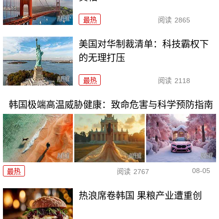
最热
阅读
2865
美国对华制裁清单：科技霸权下
的无理打压
最热
阅读
2118
韩国极端高温威胁健康：致命危害与科学预防指南
08-05
最热
阅读
2767
热浪席卷韩国 果粮产业遭重创