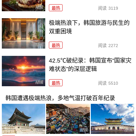
最热
阅读
3119
极端热浪下，韩国旅游与民生的
双重困境
最热
阅读
2272
42.5℃破纪录：韩国宣布“国家灾
难状态”的深层逻辑
最热
阅读
5510
韩国遭遇极端热浪，多地气温打破百年纪录