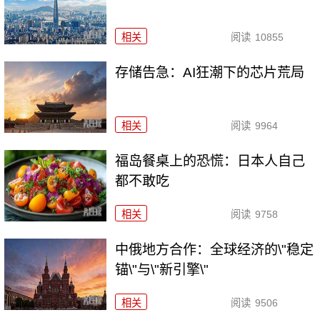
相关
阅读
10855
存储告急：AI狂潮下的芯片荒局
相关
阅读
9964
福岛餐桌上的恐慌：日本人自己
都不敢吃
相关
阅读
9758
中俄地方合作：全球经济的\"稳定
锚\"与\"新引擎\"
相关
阅读
9506