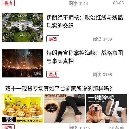
08-05
最热
阅读
3148
伊朗绝不拥核：政治红线与残酷
现实的交织
最热
阅读
3789
特朗普宣称掌控海峡：战略意图
与事实真相
最热
阅读
3158
双十一现货专场真如平台商家所说的那样吗？
最热
阅读
31145
4小时前