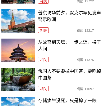
相关
阅读
12722
普京访华前夕，默克尔罕见发声
警示欧洲
相关
阅读
12217
从故宫到天坛：一步之遥，换了
人间
相关
阅读
11376
俄国人不要毁掉中国茶，要吃掉
中国茶
相关
阅读
11097
存储疯牛没死，只是摔了一跤