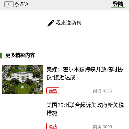
登陆
0
条评论
我来说两句
更多精彩内容
美媒：霍尔木兹海峡开放临时协
议“接近达成”
最热
阅读
4255
美国25州联合起诉美政府新关税
措施
最热
阅读
3009