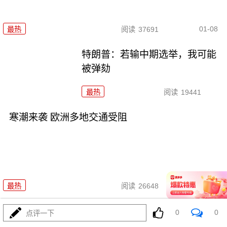
01-08
最热
阅读
37691
特朗普：若输中期选举，我可能
被弹劾
最热
阅读
19441
寒潮来袭 欧洲多地交通受阻
01-06
最热
阅读
26648
外交部回应美方关于中国军事演习的言论
0
0
点评一下