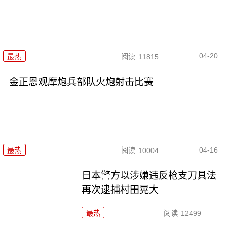
04-20
最热
阅读
11815
金正恩观摩炮兵部队火炮射击比赛
04-16
最热
阅读
10004
日本警方以涉嫌违反枪支刀具法
再次逮捕村田晃大
最热
阅读
12499