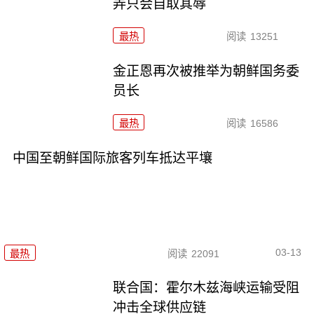
弄只会自取其辱
最热
阅读
13251
金正恩再次被推举为朝鲜国务委
员长
最热
阅读
16586
中国至朝鲜国际旅客列车抵达平壤
03-13
最热
阅读
22091
联合国：霍尔木兹海峡运输受阻
冲击全球供应链