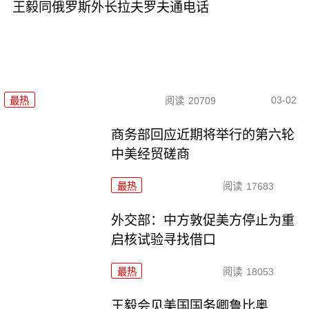
王毅同俄罗斯外长拉夫罗夫通电话
03-02
最热
阅读
20709
商务部回应近期将举行的第六轮
中美经贸磋商
最热
阅读
17683
外交部：中方敦促美方停止为重
启核试验寻找借口
最热
阅读
18053
王毅会见美国国务卿鲁比奥