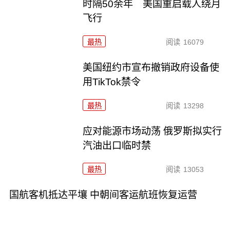
时隔50余年 美国重启载人绕月
飞行
最热
阅读
16079
美国纽约市宣布撤销政府设备使
用TikTok禁令
最热
阅读
13298
应对能源市场动荡 俄罗斯拟实行
汽油出口临时禁
最热
阅读
13053
国航客机抵达平壤 中朝间客运航班恢复运营