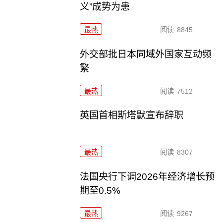
义”成势为患
最热
阅读
8845
外交部批日本同域外国家互动频
繁
最热
阅读
7512
英国首相斯塔默宣布辞职
最热
阅读
8307
法国央行下调2026年经济增长预
期至0.5%
最热
阅读
9267