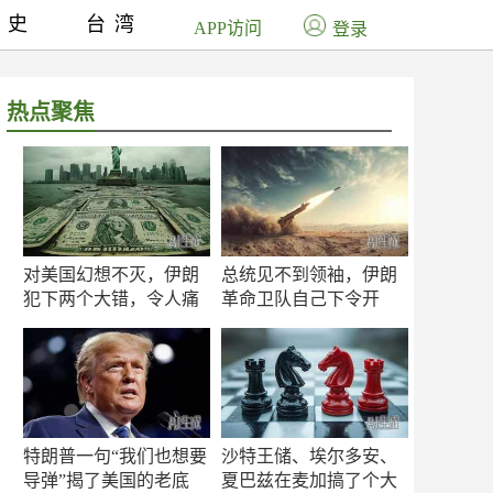
历史
台湾
APP访问
登录
热点聚焦
对美国幻想不灭，伊朗
总统见不到领袖，伊朗
犯下两个大错，令人痛
革命卫队自己下令开
心！
打？
特朗普一句“我们也想要
沙特王储、埃尔多安、
导弹”揭了美国的老底
夏巴兹在麦加搞了个大