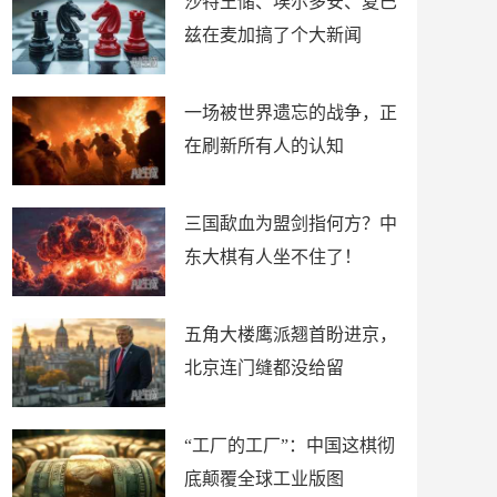
沙特王储、埃尔多安、夏巴
兹在麦加搞了个大新闻
一场被世界遗忘的战争，正
在刷新所有人的认知
三国歃血为盟剑指何方？中
东大棋有人坐不住了！
五角大楼鹰派翘首盼进京，
北京连门缝都没给留
“工厂的工厂”：中国这棋彻
底颠覆全球工业版图