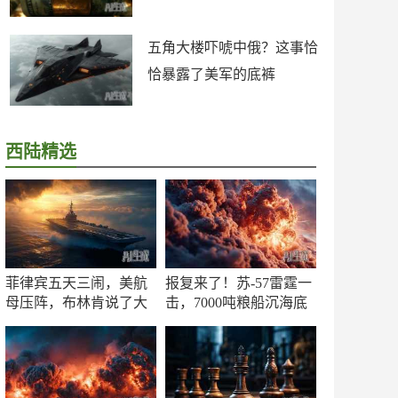
五角大楼吓唬中俄？这事恰
恰暴露了美军的底裤
西陆精选
菲律宾五天三闹，美航
报复来了！苏-57雷霆一
母压阵，布林肯说了大
击，7000吨粮船沉海底
实话