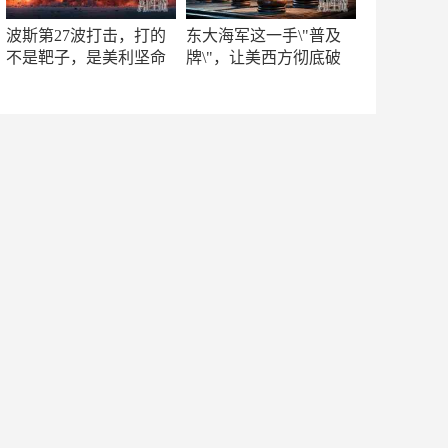
波斯第27波打击，打的
东大海军这一手\"普及
不是靶子，是美利坚命
牌\"，让美西方彻底破
门
防！