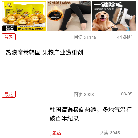
最热
阅读
31145
4小时前
热浪席卷韩国 果粮产业遭重创
08-05
最热
阅读
3923
韩国遭遇极端热浪，多地气温打
破百年纪录
最热
阅读
3945