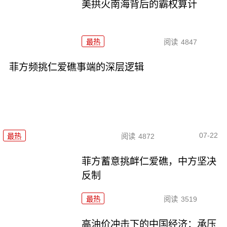
美拱火南海背后的霸权算计
最热
阅读
4847
菲方频挑仁爱礁事端的深层逻辑
07-22
最热
阅读
4872
菲方蓄意挑衅仁爱礁，中方坚决
反制
最热
阅读
3519
高油价冲击下的中国经济：承压