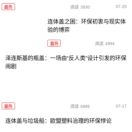
07-20
最热
阅读
3930
连体盖之困：环保初衷与现实体
验的博弈
最热
阅读
4994
泽连斯基的瓶盖：一场由“反人类”设计引发的环保
闹剧
07-17
最热
阅读
6886
连体盖与垃圾船：欧盟塑料治理的环保悖论