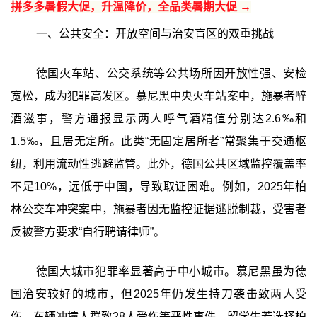
拼多多暑假大促，升温降价，全品类暑期大促 →
一、公共安全：开放空间与治安盲区的双重挑战
德国火车站、公交系统等公共场所因开放性强、安检
宽松，成为犯罪高发区。慕尼黑中央火车站案中，施暴者醉
酒滋事，警方通报显示两人呼气酒精值分别达2.6‰和
1.5‰，且居无定所。此类“无固定居所者”常聚集于交通枢
纽，利用流动性逃避监管。此外，德国公共区域监控覆盖率
不足10%，远低于中国，导致取证困难。例如，2025年柏
林公交车冲突案中，施暴者因无监控证据逃脱制裁，受害者
反被警方要求“自行聘请律师”。
德国大城市犯罪率显著高于中小城市。慕尼黑虽为德
国治安较好的城市，但2025年仍发生持刀袭击致两人受
伤、车辆冲撞人群致28人受伤等恶性事件。留学生若选择柏