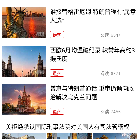
谁接替格雷厄姆 特朗普称有“属意
人选”
最热
阅读
6547
西欧6月均温破纪录 较常年高约3
摄氏度
最热
阅读
6771
普京与特朗普通话 重申仍倾向政
治解决乌克兰问题
最热
阅读
7456
美拒绝承认国际刑事法院对美国人有司法管辖权