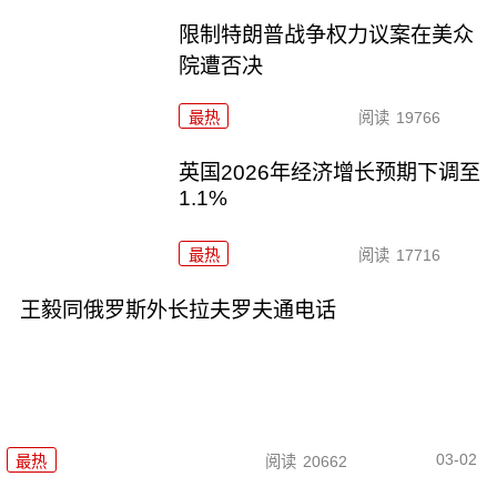
限制特朗普战争权力议案在美众
院遭否决
最热
阅读
19766
英国2026年经济增长预期下调至
1.1%
最热
阅读
17716
王毅同俄罗斯外长拉夫罗夫通电话
03-02
最热
阅读
20662