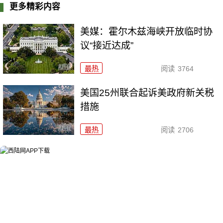
更多精彩内容
美媒：霍尔木兹海峡开放临时协
议“接近达成”
最热
阅读
3764
美国25州联合起诉美政府新关税
措施
最热
阅读
2706