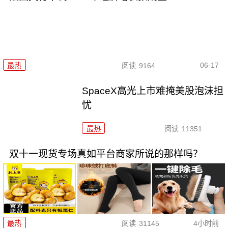
06-17
最热
阅读
9164
SpaceX高光上市难掩美股泡沫担
忧
最热
阅读
11351
双十一现货专场真如平台商家所说的那样吗？
最热
阅读
31145
4小时前