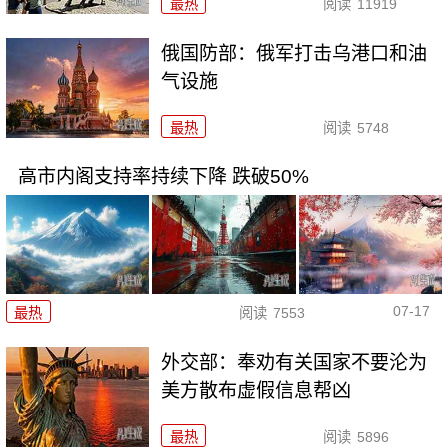
最热
阅读
11919
俄国防部：俄军打击乌港口和油
气设施
最热
阅读
5748
高市内阁支持率持续下降 跌破50%
07-17
最热
阅读
7553
外交部：奉劝有关国家不要沦为
美方散布虚假信息帮凶
最热
阅读
5896