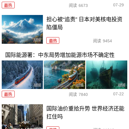
07-29
最热
阅读
6673
担心被“追责” 日本对美核电投资
陷僵局
最热
阅读
9454
国际能源署：中东局势增加能源市场不确定性
07-22
最热
阅读
7840
国际油价重拾升势 世界经济还能
扛住吗