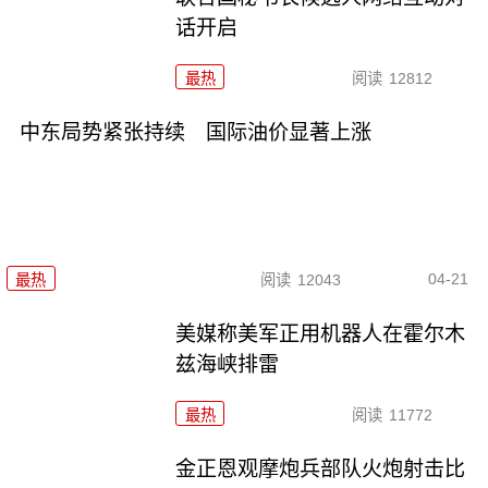
话开启
最热
阅读
12812
中东局势紧张持续 国际油价显著上涨
04-21
最热
阅读
12043
美媒称美军正用机器人在霍尔木
兹海峡排雷
最热
阅读
11772
金正恩观摩炮兵部队火炮射击比