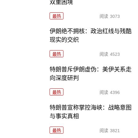
双重困境
最热
阅读
3073
伊朗绝不拥核：政治红线与残酷
现实的交织
最热
阅读
4523
特朗普斥伊朗虚伪：美伊关系走
向深度研判
最热
阅读
4396
特朗普宣称掌控海峡：战略意图
与事实真相
最热
阅读
3821