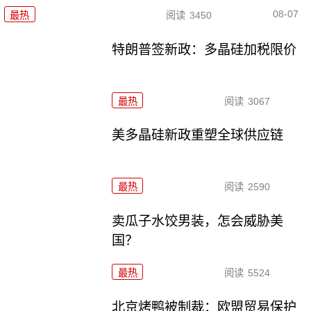
08-07
最热
阅读
3450
特朗普签新政：多晶硅加税限价
最热
阅读
3067
美多晶硅新政重塑全球供应链
最热
阅读
2590
卖瓜子水饺男装，怎会威胁美
国？
最热
阅读
5524
北京烤鸭被制裁：欧盟贸易保护