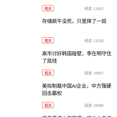
相关
阅读
11402
存储疯牛没死，只是摔了一跤
相关
阅读
11035
高市讨好韩国碰壁，李在明守住
了底线
相关
阅读
10807
美拟制裁中国AI企业，中方强硬
回击霸权
相关
阅读
10586