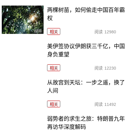
两棵树苗，如何偷走中国百年霸
权
相关
阅读
12980
美伊签协议伊朗获三千亿，中国
身负重望
相关
阅读
12230
从故宫到天坛：一步之遥，换了
人间
相关
阅读
11492
弱势者的求生之旅：特朗普九年
再访华深度解码