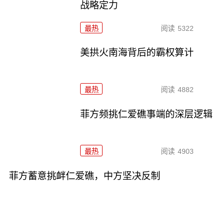
战略定力
最热
阅读
5322
美拱火南海背后的霸权算计
最热
阅读
4882
菲方频挑仁爱礁事端的深层逻辑
最热
阅读
4903
菲方蓄意挑衅仁爱礁，中方坚决反制