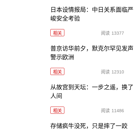
日本设情报局：中日关系面临严
峻安全考验
相关
阅读
13377
普京访华前夕，默克尔罕见发声
警示欧洲
相关
阅读
12310
从故宫到天坛：一步之遥，换了
人间
相关
阅读
11486
存储疯牛没死，只是摔了一跤