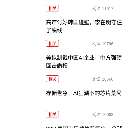
相关
阅读
11017
高市讨好韩国碰壁，李在明守住
了底线
相关
阅读
10796
美拟制裁中国AI企业，中方强硬
回击霸权
相关
阅读
10568
存储告急：AI狂潮下的芯片荒局
相关
阅读
10063