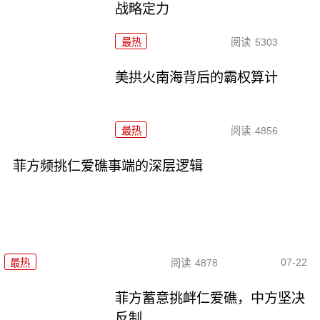
战略定力
最热
阅读
5303
美拱火南海背后的霸权算计
最热
阅读
4856
菲方频挑仁爱礁事端的深层逻辑
07-22
最热
阅读
4878
菲方蓄意挑衅仁爱礁，中方坚决
反制