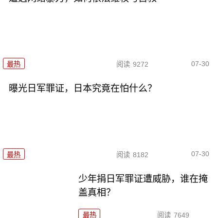
07-30
最热
阅读
9272
曝光日军罪证，日本究竟在怕什么？
07-30
最热
阅读
8182
少年捐日军罪证遭威胁，谁在掩
盖真相？
最热
阅读
7649