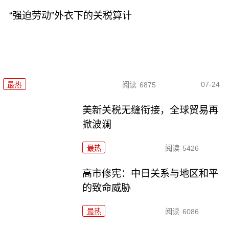
“强迫劳动”外衣下的关税算计
07-24
最热
阅读
6875
美新关税无缝衔接，全球贸易再
掀波澜
最热
阅读
5426
高市修宪：中日关系与地区和平
的致命威胁
最热
阅读
6086