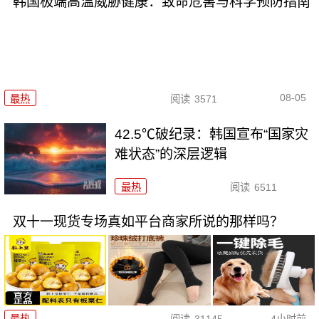
韩国极端高温威胁健康：致命危害与科学预防指南
08-05
最热
阅读
3571
42.5℃破纪录：韩国宣布“国家灾
难状态”的深层逻辑
最热
阅读
6511
双十一现货专场真如平台商家所说的那样吗？
最热
阅读
31145
4小时前