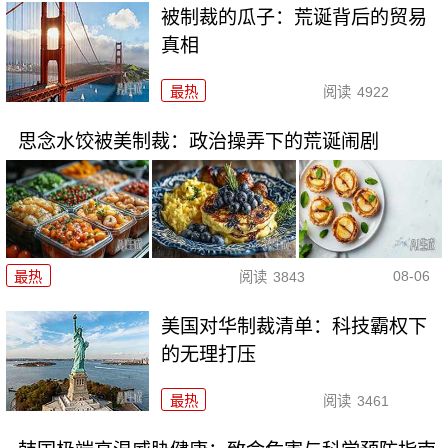
被制裁的瓜子：荒诞背后的贸易
真相
最热
阅读
4922
思念水饺被美制裁：政治操弄下的荒诞闹剧
08-06
最热
阅读
3843
美国对华制裁清单：科技霸权下
的无理打压
最热
阅读
3461