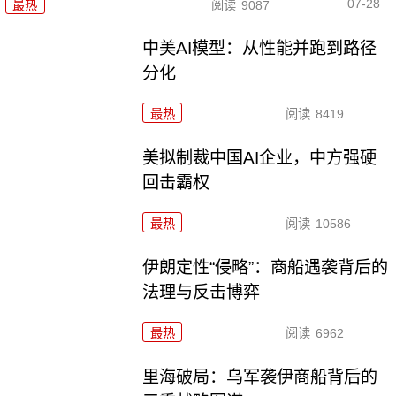
07-28
最热
阅读
9087
中美AI模型：从性能并跑到路径
分化
最热
阅读
8419
美拟制裁中国AI企业，中方强硬
回击霸权
最热
阅读
10586
伊朗定性“侵略”：商船遇袭背后的
法理与反击博弈
最热
阅读
6962
里海破局：乌军袭伊商船背后的