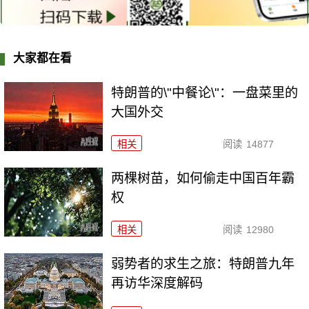
大家都在看
特朗普的\"中餐论\"：一盘菜里的
大国外交
相关
阅读
14877
两棵树苗，如何偷走中国百年霸
权
相关
阅读
12980
弱势者的求生之旅：特朗普九年
再访华深度解码