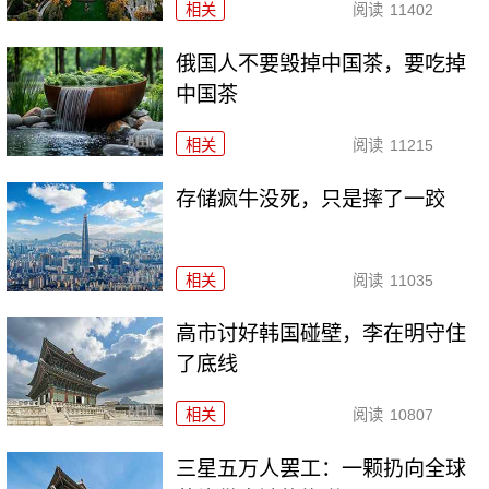
相关
阅读
11402
俄国人不要毁掉中国茶，要吃掉
中国茶
相关
阅读
11215
存储疯牛没死，只是摔了一跤
相关
阅读
11035
高市讨好韩国碰壁，李在明守住
了底线
相关
阅读
10807
三星五万人罢工：一颗扔向全球