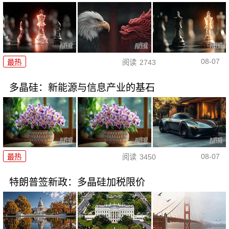
08-07
最热
阅读
2743
多晶硅：新能源与信息产业的基石
08-07
最热
阅读
3450
特朗普签新政：多晶硅加税限价