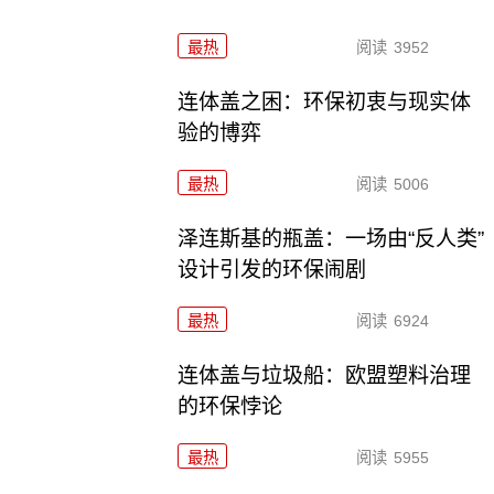
最热
阅读
3952
连体盖之困：环保初衷与现实体
验的博弈
最热
阅读
5006
泽连斯基的瓶盖：一场由“反人类”
设计引发的环保闹剧
最热
阅读
6924
连体盖与垃圾船：欧盟塑料治理
的环保悖论
最热
阅读
5955