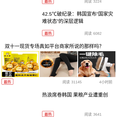
最热
阅读
3224
42.5℃破纪录：韩国宣布“国家灾
难状态”的深层逻辑
最热
阅读
6082
双十一现货专场真如平台商家所说的那样吗？
最热
阅读
31145
4小时前
热浪席卷韩国 果粮产业遭重创
最热
阅读
3641