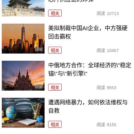
相关
阅读
10713
美拟制裁中国AI企业，中方强硬
回击霸权
相关
阅读
10467
中俄地方合作：全球经济的\"稳定
锚\"与\"新引擎\"
相关
阅读
9553
遭遇网络暴力，如何依法维权与
自救
相关
阅读
9155