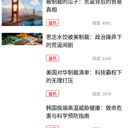
被制裁的瓜子：荒诞背后的贸易
真相
最热
阅读
4081
思念水饺被美制裁：政治操弄下
的荒诞闹剧
最热
阅读
3165
美国对华制裁清单：科技霸权下
的无理打压
最热
阅读
2878
韩国极端高温威胁健康：致命危
害与科学预防指南