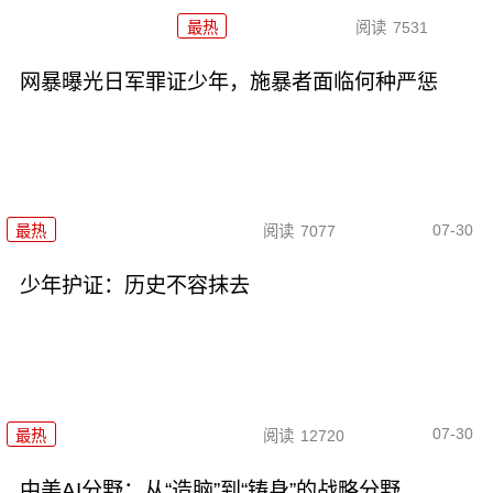
最热
阅读
7531
网暴曝光日军罪证少年，施暴者面临何种严惩
07-30
最热
阅读
7077
少年护证：历史不容抹去
07-30
最热
阅读
12720
中美AI分野：从“造脑”到“铸身”的战略分野