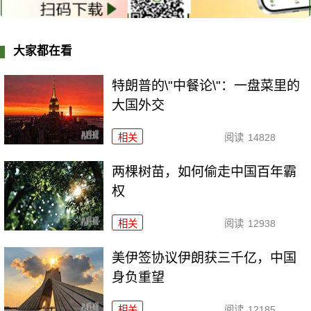
大家都在看
特朗普的\"中餐论\"：一盘菜里的
大国外交
相关
阅读
14828
两棵树苗，如何偷走中国百年霸
权
相关
阅读
12938
美伊签协议伊朗获三千亿，中国
身负重望
相关
阅读
12185