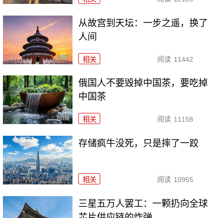
从故宫到天坛：一步之遥，换了
人间
相关
阅读
11442
俄国人不要毁掉中国茶，要吃掉
中国茶
相关
阅读
11158
存储疯牛没死，只是摔了一跤
相关
阅读
10955
三星五万人罢工：一颗扔向全球
芯片供应链的炸弹