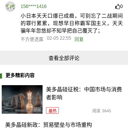
156****1416
0
小日本天天口爆已成瘾，可别忘了二战期间
的罪行累累，现想早日称霸军国主义，天天
骗年年忽悠却不知早把自己覆灭了；
02-05 22:55
不方便透露
回复
查看全部评论
更多精彩内容
美多晶硅征税：中国市场与消费
者影响
最热
阅读
3845
美多晶硅新政：贸易壁垒与市场重构