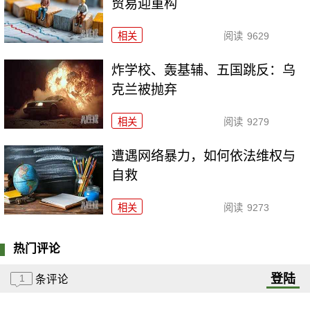
贸易迎重构
相关
阅读
9629
炸学校、轰基辅、五国跳反：乌
克兰被抛弃
相关
阅读
9279
遭遇网络暴力，如何依法维权与
自救
相关
阅读
9273
热门评论
登陆
1
条评论