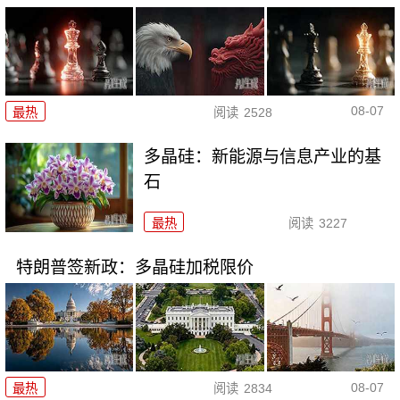
08-07
最热
阅读
2528
多晶硅：新能源与信息产业的基
石
最热
阅读
3227
特朗普签新政：多晶硅加税限价
08-07
最热
阅读
2834