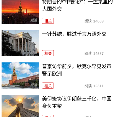
特朗普的\"中餐论\"：一盘菜里的
大国外交
相关
阅读
14869
一针苏绣，胜过千言万语外交
相关
阅读
14587
普京访华前夕，默克尔罕见发声
警示欧洲
相关
阅读
12311
美伊签协议伊朗获三千亿，中国
身负重望