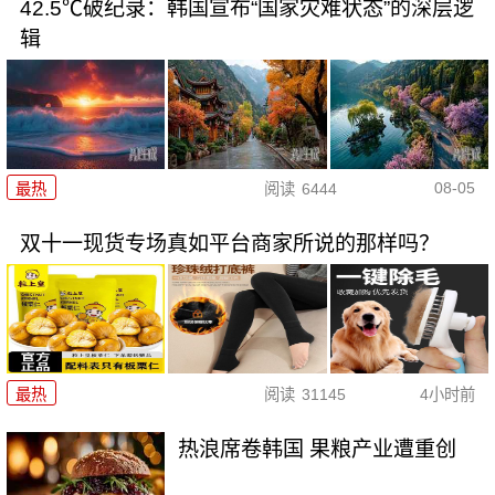
42.5℃破纪录：韩国宣布“国家灾难状态”的深层逻
辑
08-05
最热
阅读
6444
双十一现货专场真如平台商家所说的那样吗？
最热
阅读
31145
4小时前
热浪席卷韩国 果粮产业遭重创