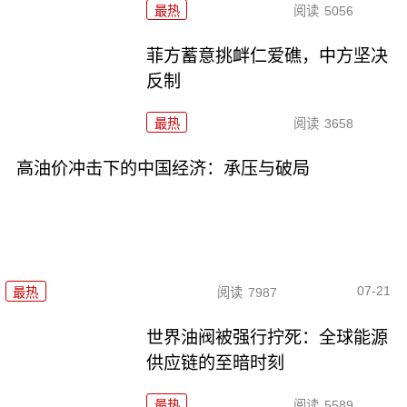
最热
阅读
5056
菲方蓄意挑衅仁爱礁，中方坚决
反制
最热
阅读
3658
高油价冲击下的中国经济：承压与破局
07-21
最热
阅读
7987
世界油阀被强行拧死：全球能源
供应链的至暗时刻
最热
阅读
5589