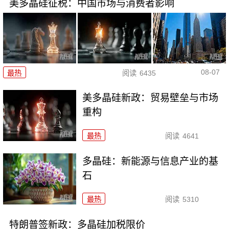
美多晶硅征税：中国市场与消费者影响
08-07
最热
阅读
6435
美多晶硅新政：贸易壁垒与市场
重构
最热
阅读
4641
多晶硅：新能源与信息产业的基
石
最热
阅读
5310
特朗普签新政：多晶硅加税限价