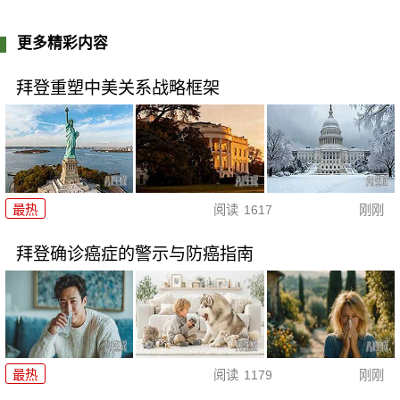
更多精彩内容
拜登重塑中美关系战略框架
最热
阅读
1617
刚刚
拜登确诊癌症的警示与防癌指南
最热
阅读
1179
刚刚