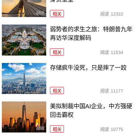
相关
阅读
12322
弱势者的求生之旅：特朗普九年
再访华深度解码
相关
阅读
11534
存储疯牛没死，只是摔了一跤
相关
阅读
11177
美拟制裁中国AI企业，中方强硬
回击霸权
相关
阅读
10775