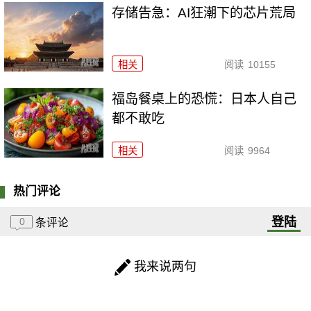
存储告急：AI狂潮下的芯片荒局
相关
阅读
10155
福岛餐桌上的恐慌：日本人自己
都不敢吃
相关
阅读
9964
热门评论
登陆
0
条评论
我来说两句