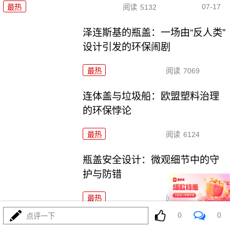
07-17
最热
阅读
5132
泽连斯基的瓶盖：一场由“反人类”
设计引发的环保闹剧
最热
阅读
7069
连体盖与垃圾船：欧盟塑料治理
的环保悖论
最热
阅读
6124
瓶盖安全设计：微观细节中的守
护与防错
最热
阅读
4712
0
0
点评一下
一个瓶盖拧出的政治与环保隐喻