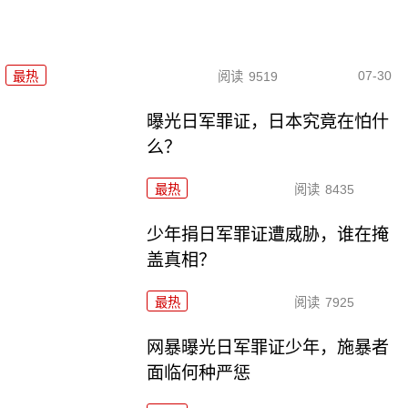
07-30
最热
阅读
9519
曝光日军罪证，日本究竟在怕什
么？
最热
阅读
8435
少年捐日军罪证遭威胁，谁在掩
盖真相？
最热
阅读
7925
网暴曝光日军罪证少年，施暴者
面临何种严惩